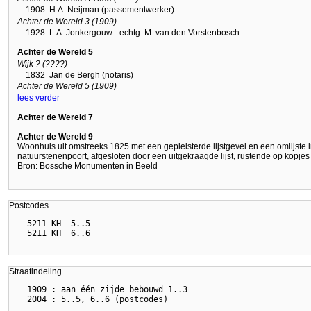
1908
H.A. Neijman (passementwerker)
Achter de Wereld 3 (1909)
1928
L.A. Jonkergouw - echtg. M. van den Vorstenbosch
Achter de Wereld 5
Wijk ? (????)
1832
Jan de Bergh (notaris)
Achter de Wereld 5 (1909)
lees verder
Achter de Wereld 7
Achter de Wereld 9
Woonhuis uit omstreeks 1825 met een gepleisterde lijstgevel en een omlijste i
natuurstenenpoort, afgesloten door een uitgekraagde lijst, rustende op kopje
Bron: Bossche Monumenten in Beeld
Postcodes
  5211 KH  5..5

Straatindeling
  1909 : aan één zijde bebouwd 1..3
