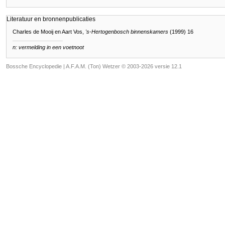
Literatuur en bronnenpublicaties
Charles de Mooij en Aart Vos,
's-Hertogenbosch binnenskamers
(1999) 16
n: vermelding in een voetnoot
Bossche Encyclopedie |
A.F.A.M. (Ton) Wetzer © 2003-2026 versie 12.1