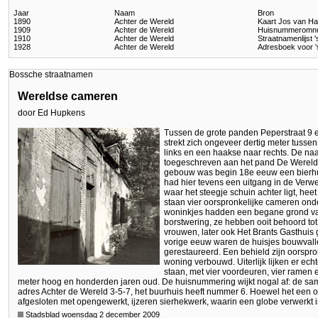
Jaar
Naam
Bron
1890
Achter de Wereld
Kaart Jos van H
1909
Achter de Wereld
Huisnummeromn
1910
Achter de Wereld
Straatnamenlijst
1928
Achter de Wereld
Adresboek voor 
Bossche straatnamen
Wereldse cameren
door Ed Hupkens
Tussen de grote panden Peperstraat 9 e
strekt zich ongeveer dertig meter tusse
links en een haakse naar rechts. De naa
toegeschreven aan het pand De Wereld 
gebouw was begin 18e eeuw een bierhu
had hier tevens een uitgang in de Verwe
waar het steegje schuin achter ligt, hee
staan vier oorspronkelijke cameren ond
woninkjes hadden een begane grond van 
borstwering, ze hebben ooit behoord to
vrouwen, later ook Het Brants Gasthuis 
vorige eeuw waren de huisjes bouwvalle
gerestaureerd. Een behield zijn oorspron
woning verbouwd. Uiterlijk lijken er echt
staan, met vier voordeuren, vier ramen 
meter hoog en honderden jaren oud. De huisnummering wijkt nogal af: de sam
adres Achter de Wereld 3-5-7, het buurhuis heeft nummer 6. Hoewel het een o
afgesloten met opengewerkt, ijzeren sierhekwerk, waarin een globe verwerkt i
Stadsblad woensdag 2 december 2009