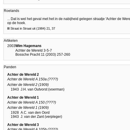
Roelands
... Dat is wel het geval met het in de nabijheid gelegen straatje 'Achter de Wer
op de hoek.
Straat in Straat uit (1984) 21, 37
Artikelen
2003
Wim Hagemans
Achter de Wereld 3-5-7
Bossche Pracht 11 (2003) 257-260
Panden
Achter de Wereld 2
Achter de Wereld A 150a (????)
Achter de Wereld 2 (1909)
1943
J.H. van Outvorst (voerman)
Achter de Wereld 1
Achter de Wereld A 150 (????)
Achter de Wereld 1 (1909)
1928
A.C. van den Oord
1943
J. van der Zant (verpleger)
Achter de Wereld 3
Achter de Wereld A 105b (????)