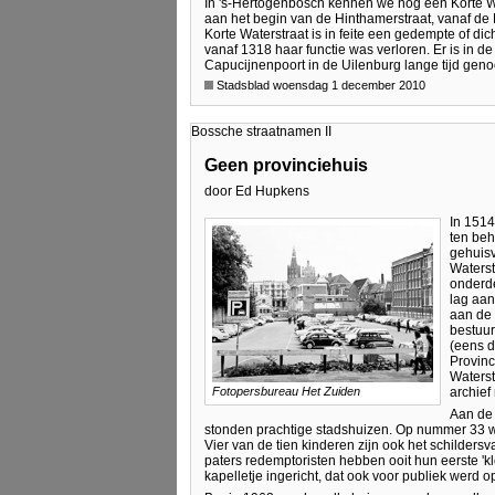
In 's-Hertogenbosch kennen we nog een Korte Wa
aan het begin van de Hinthamerstraat, vanaf de 
Korte Waterstraat is in feite een gedempte of di
vanaf 1318 haar functie was verloren. Er is in 
Capucijnenpoort in de Uilenburg lange tijd gen
Stadsblad woensdag 1 december 2010
Bossche straatnamen II
Geen provinciehuis
door Ed Hupkens
In 1514
ten be
gehuisv
Waterst
onderde
lag aan
aan de 
bestuur
(eens d
Provinc
Waterst
archief
Fotopersbureau Het Zuiden
Aan de 
stonden prachtige stadshuizen. Op nummer 33 w
Vier van de tien kinderen zijn ook het schilder
paters redemptoristen hebben ooit hun eerste 
kapelletje ingericht, dat ook voor publiek werd 