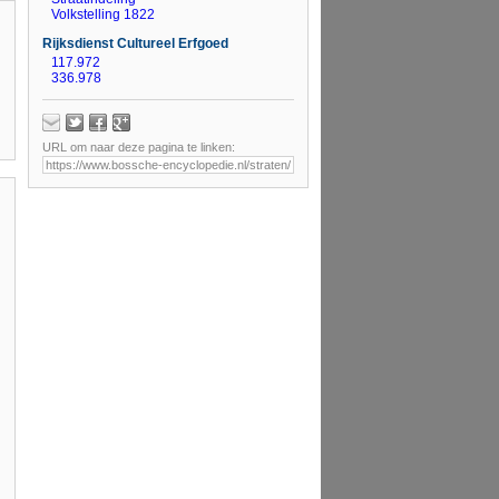
Volkstelling 1822
Rijksdienst Cultureel Erfgoed
117.972
336.978
URL om naar deze pagina te linken: