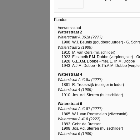
Panden
Verwersstraat
Waterstraat 2
Waterstraat A 361a (????)
1908
W.J. Beunis (goudborduurder) - G. Schra
Waterstraat 2 (1909)
1910
M. van Oers (mr. schilder)
1923
Elisabeth F.M. Dobbe (verpleegster) - 
1928
G.L.J.M. Dobbe - mej. E.Th.M. Dobbe
1943
A.J.M. Dobbe - E.Th.A.M. Dobbe (verple
Waterstraat 4
Waterstraat A 418a (????)
1881
R. Troostwijk (reiziger in leder)
Waterstraat 4 (1909)
1910
Jos. v.d. Sterren (huisschilder)
Waterstraat 6
Waterstraat A 418? (????)
1865
W.J. van Roosmalen (zilversmid)
Waterstraat A 418 (????)
1893
Gebr. de Bresser
1908
Jos. v.d. Sterren (huisschilder)
Waterstraat 6 (1909)