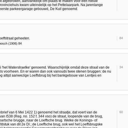
t afgebroken, aanvankelijk om plaats te maken voor een nieuw
provinciehuis kwam uiteindelijk op het Pettelaarpark. Na jarenlange
 eerste parkeergarage gebouwd, De Kuil genoemd.
ffstraat geheeten.
84
bosch (1906) 84
 'het Waterstraetke' genoemd. Waarschijnlijk omdat deze straat van de
34
als voorheen. En er waren dan ook vanouds twee stenen bruggen: de nu
g altijd aanwezige Loeffsbrug bij het bankgebouw van Lentjes en
rief van 6 Mei 1422 1) genoemd het straatje, dat voert van de
60
n l538 (Reg. no. 152 f. 344 vso) de straat, loopende van de brug,
artsche brugge, naar de Loeffsche brug. Welke de Konings- of
stuk van dit 2e Dl.; de Loeffsche brug, ook wel het Loeffsbrugske