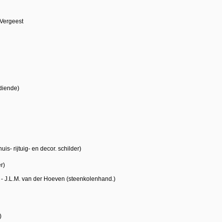
 Vergeest
ediende)
uis- rijtuig- en decor. schilder)
er)
 - J.L.M. van der Hoeven (steenkolenhand.)
)