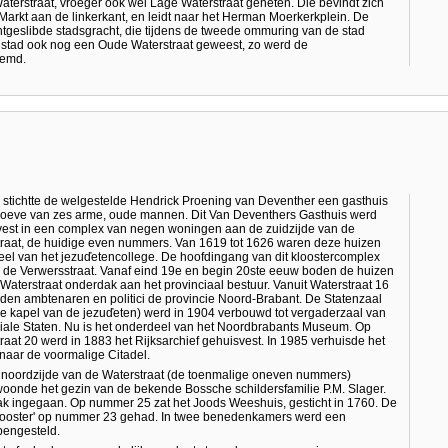
terstraat, vroeger ook wel Lage Waterstraat geheten. Die bevindt zich
Markt aan de linkerkant, en leidt naar het Herman Moerkerkplein. De
chtgeslibde stadsgracht, die tijdens de tweede ommuring van de stad
de stad ook nog een Oude Waterstraat geweest, zo werd de
oemd.
 stichtte de welgestelde Hendrick Proening van Deventher een gasthuis
hoeve van zes arme, oude mannen. Dit Van Deventhers Gasthuis werd
est in een complex van negen woningen aan de zuidzijde van de
raat, de huidige even nummers. Van 1619 tot 1626 waren deze huizen
el van het jezuďetencollege. De hoofdingang van dit kloostercomplex
 de Verwersstraat. Vanaf eind 19e en begin 20ste eeuw boden de huizen
Waterstraat onderdak aan het provinciaal bestuur. Vanuit Waterstraat 16
den ambtenaren en politici de provincie Noord-Brabant. De Statenzaal
e kapel van de jezuďeten) werd in 1904 verbouwd tot vergaderzaal van
iale Staten. Nu is het onderdeel van het Noordbrabants Museum. Op
raat 20 werd in 1883 het Rijksarchief gehuisvest. In 1985 verhuisde het
 naar de voormalige Citadel.
noordzijde van de Waterstraat (de toenmalige oneven nummers)
oonde het gezin van de bekende Bossche schildersfamilie P.M. Slager.
svak ingegaan. Op nummer 25 zat het Joods Weeshuis, gesticht in 1760. De
'klooster' op nummer 23 gehad. In twee benedenkamers werd een
opengesteld.