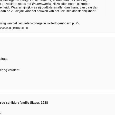
abij het tegenwoordig Gouvernementsgebouw over de Dieze lag.
 deze straat reeds het
Waterstraetke
; zij zal dien naam gekregen
r leidt. Waarschijnlijk was zij oudtijds smaller dan thans; van daar dan
j aan de Zuidzijde vóór het bouwen van het Jezuitenklooster blijkbaar
tig van het Jezuieten-college te 's-Hertogenbosch p. 75.
osch II (1910) 60-60
straat
ering verdient
 de schildersfamilie Slager, 1938
h