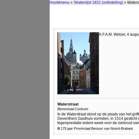
Hoofdmenu
»
Stratenlijst 1822 (volkstelling)
» Waters
A.F.A.M. Wetzer, 4 aug
Waterstraat
Binnenstad Centrum
In de Waterstraat stond op de plaats van het 
Deventhers Gasthuis vormden, in 1514 gesticht
tegenprestatie iedere week voor de zielerust va
175 jaar Provinciaal Bestuur van Noord-Brabant