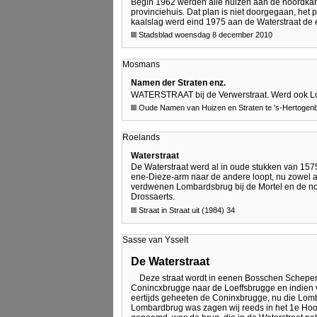
Begin 1962 werden alle huizen aan de noordkan
provinciehuis. Dat plan is niet doorgegaan, het 
kaalslag werd eind 1975 aan de Waterstraat de
Stadsblad woensdag 8 december 2010
Mosmans
Namen der Straten enz.
WATERSTRAAT bij de Verwerstraat. Werd ook Loe
Oude Namen van Huizen en Straten te 's-Hertogen
Roelands
Waterstraat
De Waterstraat werd al in oude stukken van 1575
ene-Dieze-arm naar de andere loopt, nu zowel 
verdwenen Lombardsbrug bij de Mortel en de no
Drossaerts.
Straat in Straat uit (1984) 34
Sasse van Ysselt
De Waterstraat
Deze straat wordt in eenen Bosschen Schepenb
Conincxbrugge naar de Loeffsbrugge en indien va
eertijds geheeten de Coninxbrugge, nu die Lomb
Lombardbrug was zagen wij reeds in het 1e Hoofd