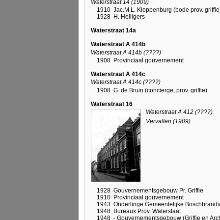
Waterstraat 14 (1909)
1910
Jac.M.L. Kloppenburg (bode prov. griffie
1928
H. Heiligers
Waterstraat 14a
Waterstraat A 414b
Waterstraat A 414b (????)
1908
Provinciaal gouvernement
Waterstraat A 414c
Waterstraat A 414c (????)
1908
G. de Bruin (concierge, prov. griffie)
Waterstraat 16
Waterstraat A 412 (????)
Vervallen (1909)
1928
Gouvernementsgebouw Pr. Griffie
1910
Provinciaal gouvernement
1943
Onderlinge Gemeentelijke Boschbrandv
1948
Bureaux Prov. Waterstaat
1948
- Gouvernementsgebouw (Griffie en Arch