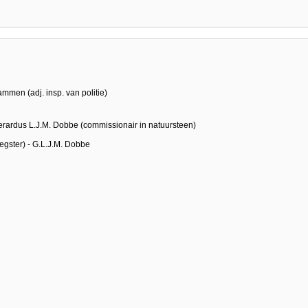
mmen (adj. insp. van politie)
Gerardus L.J.M. Dobbe (commissionair in natuursteen)
egster) - G.L.J.M. Dobbe