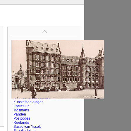
Op deze pagina
Artikelen
Benaming
Bossche straatnamen I
Bossche straatnamen II
Kunstafbeeldingen
Literatuur
Mosmans
Panden
Postcodes
Roelands
Sasse van Ysselt
Straatindeling