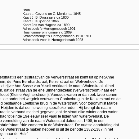
Bron
Kaart L. Covens en C. Mortier ca 1645
Kaart J. B. Drossaers ca 1830
Kaart J. Kuijper ca 1866
Kaart Jos van Hagens ca 1890
Adresboek 's-Hertogenbosch 1901
Huisnummeromnummering 1909
Straatnamenlijst 's-Hertogenbosch 1910-1911
Adresboek voor 's-Hertogenbosch 1928
rstraat is een zijstraat van de Verwersstraat en komt uit op het Anne
ein, de Prins Bernhardstraat, Keizerstraat en Wolvenhoek. De
schrijver Van Sasse van Ysselt verklaart de naam Waterstraat uit het
, dat de straat van de ene Binnendiezetak (Verwersstroom) naar een
loopt (Kleine Vughterstroom). Vanouds waren er dan ook twee stenen
: de onder het wegdek verdwenen Coninxbrug in de Keizerstraat en de
ijd bestaande Loeffsche brug in de Waterstraat. Voor toponymist Marcel
 Heijden is dat een te weinig specifieke reden. Hij brengt de naam
raat in verband met het gegeven, dat de straat elke winter onder water
ij had tot einde 19e eeuw zeer vaak te lijden van wateroverlast. De
e vermelding van de naam Waterstraat dateert uit 1408, in een
brief staat: 'drie cameren in de Waterstraat'. De oudste aanduiding dat
de Waterstraat te maken hebben is uit de periode 1382-1387 in het
gge naar de Huls'.