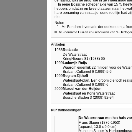
genaamd, was de brug, die in de Waterstraat n
In eene Bossche schepenakte van 1575 heette
hebben, omdat zij op twee plaatsen naar het wate
hare benaming van straatje; eene rooilijn had zi
niet.
Noten
1.
Mr. Bondam Inventaris der oorkonden, afkoms
De voorname Huizen en Gebouwen van 's-Hertogenb
Artikelen
1988
Redactie
De Waterstraat
KringNieuws 81 (1988) 65
1999
Lodewijk Reijs
Waarom eigenlijk 22 miljoen voor de Water
Brabant Cultureel 6 (1999) 5-6
1999
Reg ten Zijthoff
Waterstraat-plan. Een droom die toch realis
Brabant Cultureel 6 (1999) 6
2009
Marcel van der Heijden
Waterstraat en Korte Waterstraat
Bossche Bladen 3 (2009) 92-94
Kunstafbeeldingen
De Waterstraat met het huis van
Frans Slager (1876-1953)
(aquarel, 13.0 x 9.0 cm)
Museum Slager, 's-Hertogenbosc