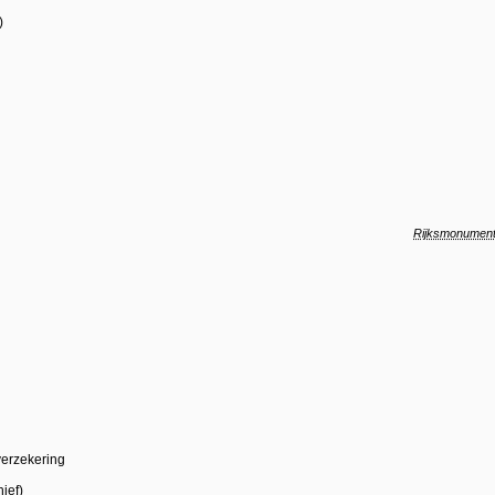
)
Rijksmonumen
erzekering
ief)