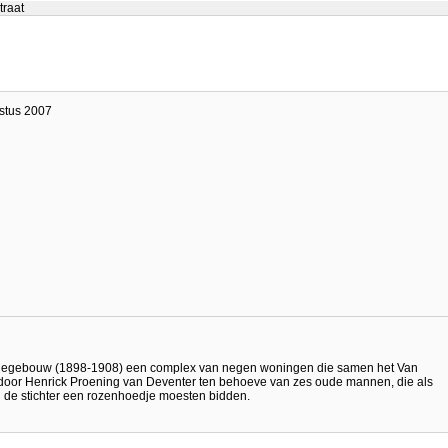
traat
ustus 2007
griffiegebouw (1898-1908) een complex van negen woningen die samen het Van
 door Henrick Proening van Deventer ten behoeve van zes oude mannen, die als
n de stichter een rozenhoedje moesten bidden.