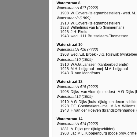
Waterstraat 8
Waterstraat A 417 (????)
1908
W. Govers (telegrambesteller) - wed. M.
Waterstraat 8 (1909)
1910
W. Govers (telegrambesteller)
1923
Wilhelmus van Erp (timmerman)
1928
J.H. Ekels
1943
wed. H.H. Brusselaars-Thomassen
Waterstraat 10
Waterstraat A 416 (????)
1908
wed. v.d. Broek - J.G. Rijswijk (winkelb
Waterstraat 10 (1909)
1910
W.A.G. Janssen (kantoorbediende)
1928
M.H. Leijgraaf - mej. M.A. Leijgraaf
1943
R. van Mondfrans
Waterstraat 12
Waterstraat A 415 (????)
1908
Dijks- van Alem (in modes) - A.G. Dijks (h
Waterstraat 12 (1909)
1910
A.G. Dijks (huis- rijtuig- en decor. schild
1928
F.C. Goedmakers - mej. M.A.A. Willems
1943
F. van der Hoeven (brandstoffenhandel)
Waterstraat 14
Waterstraat A 414 (????)
1881
A. Dijks (mr. rijtuigschilder)
1908
Jac.M.L. Kloppenburg (bode prov. griffie