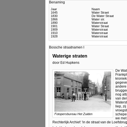
Benaming
Jaar
Naam
1645
Water Straet
1830
De Water Straat
1866
Water str.
1890
Waterstraat
1901
Water Straat
1909
Waterstraat
1910
Waterstraat
1928
Waterstraat
Bossche straatnamen I
Waterige straten
door Ed Hupkens
De Wate
Frankpl
kroniek
gegeven
andere 
bruggen
nog alt
van der
Waterst
liep, z
vroegst
schepen
Fotopersbureau Het Zuiden
we met 
Rechterlijk Archief: 'in de straat van de Loefsbru