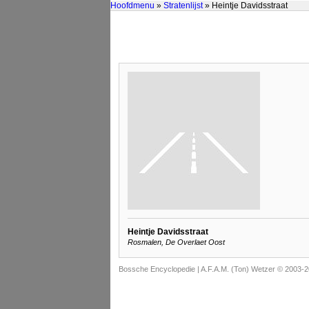
Hoofdmenu
»
Stratenlijst
» Heintje Davidsstraat
Heintje Davidsstraat
Rosmalen, De Overlaet Oost
Bossche Encyclopedie |
A.F.A.M. (Ton) Wetzer © 2003-2