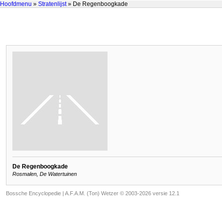
Hoofdmenu
»
Stratenlijst
» De Regenboogkade
De Regenboogkade
Rosmalen, De Watertuinen
Bossche Encyclopedie |
A.F.A.M. (Ton) Wetzer © 2003-2026 versie 12.1