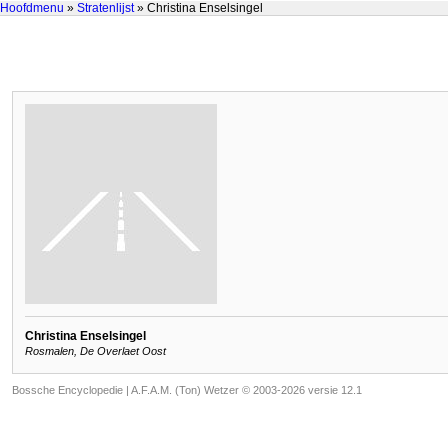
Hoofdmenu
»
Stratenlijst
» Christina Enselsingel
Christina Enselsingel
Rosmalen, De Overlaet Oost
Bossche Encyclopedie |
A.F.A.M. (Ton) Wetzer © 2003-2026 versie 12.1