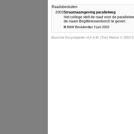
Raadsbesluiten
2003
Straatnaamgeving parallelweg
Het college stelt de raad voor de parallel
de naam Birgittinessenborch te geven.
B&W Besluitenlijst 3 juni 2003
Bossche Encyclopedie |
A.F.A.M. (Ton) Wetzer © 2003-2