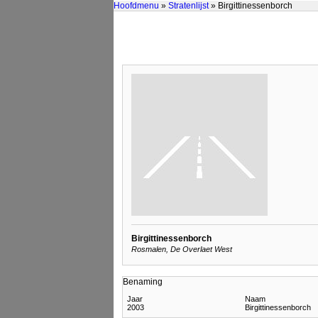
Hoofdmenu
»
Stratenlijst
» Birgittinessenborch
Birgittinessenborch
Rosmalen, De Overlaet West
Benaming
Jaar
Naam
2003
Birgittinessenborch