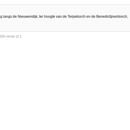
weg langs de Nieuwendijk, ter hoogte van de Terpeborch en de Benedictijnenborch,
026 versie 12.1