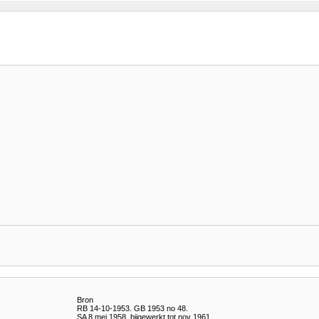
Bron
RB 14-10-1953. GB 1953 no 48.
SA 8 mei 1958, bijgewerkt tot nov 1961