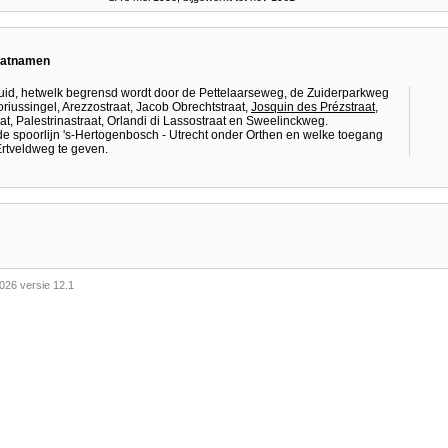
raatnamen
 Zuid, hetwelk begrensd wordt door de Pettelaarseweg, de Zuiderparkweg
riussingel, Arezzostraat, Jacob Obrechtstraat,
Josquin des Prézstraat
,
at, Palestrinastraat, Orlandi di Lassostraat en Sweelinckweg.
de spoorlijn 's-Hertogenbosch - Utrecht onder Orthen en welke toegang
 Ertveldweg te geven.
026 versie 12.1