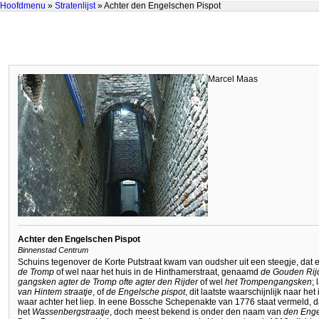
Hoofdmenu
»
Stratenlijst
» Achter den Engelschen Pispot
Marcel Maas
Achter den Engelschen Pispot
Binnenstad Centrum
Schuins tegenover de Korte Putstraat kwam van oudsher uit een steegje, dat e
de Tromp
of wel naar het huis in de Hinthamerstraat, genaamd
de Gouden Rij
gangsken agter de Tromp ofte agter den Rijder
of wel
het Trompengangsken
; 
van Hintem straatje
, of
de Engelsche pispot
, dit laatste waarschijnlijk naar h
waar achter het liep. In eene Bossche Schepenakte van 1776 staat vermeld, d
het
Wassenbergstraatje
, doch meest bekend is onder den naam van
den Enge