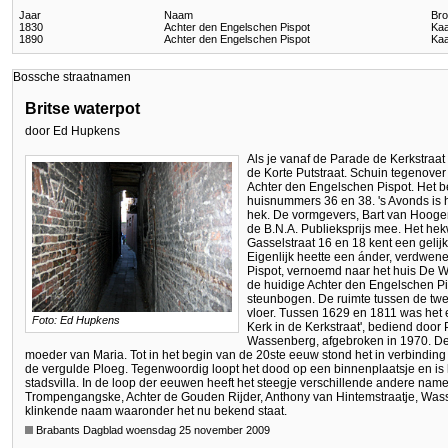
Jaar
Naam
Bro
1830
Achter den Engelschen Pispot
Kaa
1890
Achter den Engelschen Pispot
Kaa
Bossche straatnamen
Britse waterpot
door Ed Hupkens
Als je vanaf de Parade de Kerkstraat i
de Korte Putstraat. Schuin tegenover
Achter den Engelschen Pispot. Het be
huisnummers 36 en 38. 's Avonds is h
hek. De vormgevers, Bart van Hooge
de B.N.A. Publieksprijs mee. Het he
Gasselstraat 16 en 18 kent een gelij
Eigenlijk heette een ánder, verdwen
Pispot, vernoemd naar het huis De Wa
de huidige Achter den Engelschen Pisp
steunbogen. De ruimte tussen de twe
vloer. Tussen 1629 en 1811 was het
Foto: Ed Hupkens
Kerk in de Kerkstraat', bediend door
Wassenberg, afgebroken in 1970. De
moeder van Maria. Tot in het begin van de 20ste eeuw stond het in verbinding
de vergulde Ploeg. Tegenwoordig loopt het dood op een binnenplaatsje en is
stadsvilla. In de loop der eeuwen heeft het steegje verschillende andere na
Trompengangske, Achter de Gouden Rijder, Anthony van Hintemstraatje, Wasse
klinkende naam waaronder het nu bekend staat.
Brabants Dagblad woensdag 25 november 2009