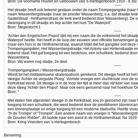
Bron: De voorname Huizen en Gebouwen van 's-Hertogenbosch 1910 - II, blz
~~~
Het straatje heeft ook bekend gestaan onder de naam Trompegangske (naar h
naam Wassenbergstraatje (naar de priester Wassenberg; o.a. dat straatje leid
Gastelstraat - Hinthamerstraat; de kerk werd bediend door Wassenberg). De e
dwarsgang in dit straatje en liep achter het huis "De Waterpot".
Bron: Stegentocht 1
~~~
'Achter den Engelschen Pispot' lijkt mij een naam die de volksmond het straatj
Waterpot' heette. Het heeft in de loop der eeuwen veel officiële benamingen 
(naar een huis in de Hinthamerstraat, waaruit blijkt dat het gangske ooit deze 
Trompengangsken; Het Wassenbergstraatje; Het Antony van Hintenstraatje e
bekend staat. Het gaf toegang tot een bedehuis, een schuilkerk, bediend door
Wassenberg.
Bron: Wij waren nog stadje, 2e deel
~~~
Trompengangsken / Wassenbergstraatje
Wordt tot het middeleeuwse stratenpatroon gerekend. Dit steegje heeft tot he
steegje 'Achter de vergulde Ploeg'. Vormde vroeger een vluchtroute voor de s
Kerkstraat stond. Dit steegje is in de loop der tijd al meer dan vijf keer van 
deze steeg 'Achter den Pispot'. Maar ook eens genoemd naar het hoekhuis 'D
Bron: *
~~~
Met stalen hek afgesloten steegje in de Kerkstraat, zou zo genoemd zijn naar
toegang tot een schuilkerk, die werd bediend door de predikheren (domini
een binnenplaatsje en enige toegang tot een moderne stadsvilla. Heette vro
"In de Trompe" of "Trompet". Een andere naam van vroeger is "Wassenbergstraa
de Gouden Ridder", dit laatste naar een pand in de Hinthamerstraat. Na 1629 
Bron: Kring Vrienden van 's-Hertogenbosch
Benaming