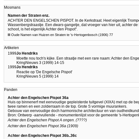
Mosmans
Namen der Straten enz.
ACHTER DEN ENGELSCHEN PISPOT. In de Kerkstraat. Heet eigenlijk Trompen
Wassenbergstraastje. Een
dwars
-gangetje, dat vroeger van hier uit, achter 
schoot, is het eigenlijk Achter den Pispot".
Oude Namen van Huizen en Straten te 's-Hertogenbosch (1906) 77
Artikelen
1999
Jo Hendriks
Moette nou toch's kijke. Een straatje met een rare naam: Achter den Eng
KringNieuws 3 (1999) 14-15
1999
Jo Hendriks
Reactie op 'De Engelsche Pispot'
KringNieuws 5 (1999) 14
Panden
Achter den Engelschen Pispot 36a
Huis op binnenerf met eenvoudige gepleisterde tuitgevel (XIXA) met op de b
twee ramen en een zolderraam in de top. Grote S vormige muurankers.
Gebouw van eenvoudige doch harmonische architectuur en van oudheidkund
Bron: Ontwerp -aanvullende - monumentenlijst voor de gemeente 's-Hertoge
Achter den Engelschen Pispot A ongen. (????)
Achter den Engelschen Pispot 36a (1909)
Achter den Engelschen Pispot 36b..36c