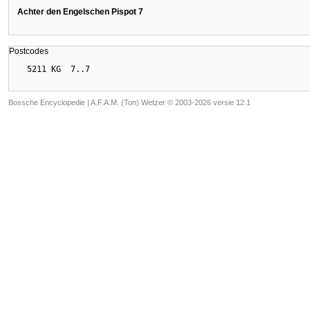
Achter den Engelschen Pispot 7
Postcodes
Bossche Encyclopedie |
A.F.A.M. (Ton) Wetzer © 2003-2026 versie 12.1