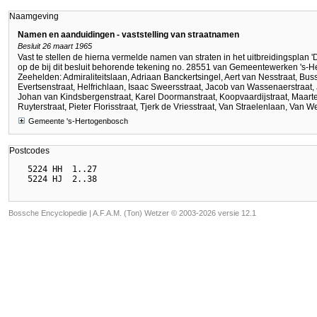
Naamgeving
Namen en aanduidingen - vaststelling van straatnamen
Besluit 26 maart 1965
Vast te stellen de hierna vermelde namen van straten in het uitbreidingsplan 
op de bij dit besluit behorende tekening no. 28551 van Gemeentewerken 's-
Zeehelden: Admiraliteitslaan, Adriaan Banckertsingel, Aert van Nesstraat, B
Evertsenstraat, Helfrichlaan, Isaac Sweersstraat, Jacob van Wassenaerstraat, 
Johan van Kindsbergenstraat, Karel Doormanstraat, Koopvaardijstraat, Maarten
Ruyterstraat, Pieter Florisstraat, Tjerk de Vriesstraat, Van Straelenlaan, Van W
Gemeente 's-Hertogenbosch
Postcodes
  5224 HH  1..27

Bossche Encyclopedie |
A.F.A.M. (Ton) Wetzer © 2003-2026 versie 12.1