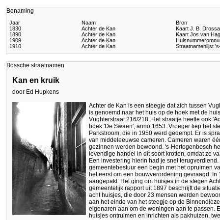
Benaming
Jaar
Naam
Bron
1830
Achter de Kan
Kaart J. B. Dross
1890
Achter de Kan
Kaart Jos van Ha
1909
Achter de Kan
Huisnummeromnu
1910
Achter de Kan
Straatnamenlijst 
Bossche straatnamen
Kan en kruik
door Ed Hupkens
Achter de Kan is een steegje dat zich tussen Vug
is genoemd naar het huis op de hoek met de hui
Vughterstraat 216/218. Het straatje heette ook 'A
hoek 'De Swaen', anno 1653. Vroeger liep het s
Parkstroom, die in 1950 werd gedempt. Er is spr
van middeleeuwse cameren. Cameren waren één
gezinnen werden bewoond. 's-Hertogenbosch heef
levendige handel in dit soort krotten, omdat ze 
Een investering hierin had je snel terugverdiend
gemeentebestuur een begin met het opruimen va
het eerst om een bouwverordening gevraagd. In
aangepakt. Het ging om huisjes in de stegen Ach
gemeentelijk rapport uit 1897 beschrijft de situati
acht huisjes, die door 23 mensen werden bewoon
aan het einde van het steegje op de Binnendiez
eigenaren aan om de woningen aan te passen. Ee
huisjes ontruimen en inrichten als pakhuizen,