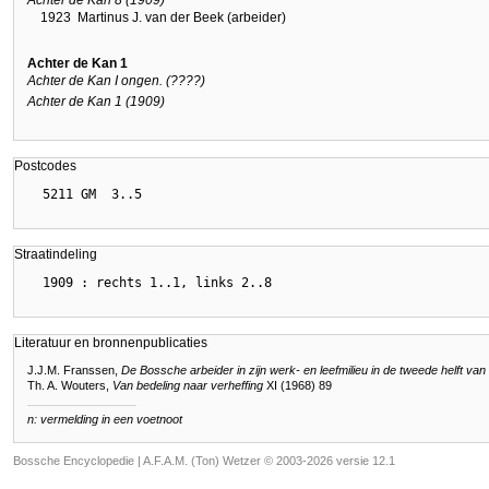
1923
Martinus J. van der Beek (arbeider)
Achter de Kan 1
Achter de Kan I ongen. (????)
Achter de Kan 1 (1909)
Postcodes
Straatindeling
Literatuur en bronnenpublicaties
J.J.M. Franssen,
De Bossche arbeider in zijn werk- en leefmilieu in de tweede helft v
Th. A. Wouters,
Van bedeling naar verheffing
XI (1968) 89
n: vermelding in een voetnoot
Bossche Encyclopedie |
A.F.A.M. (Ton) Wetzer © 2003-2026 versie 12.1