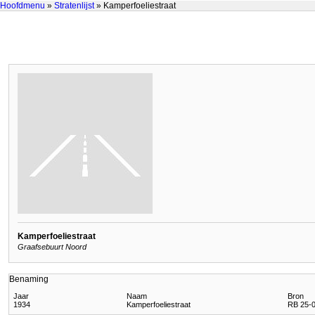
Hoofdmenu
»
Stratenlijst
» Kamperfoeliestraat
Kamperfoeliestraat
Graafsebuurt Noord
Benaming
Jaar
Naam
Bron
1934
Kamperfoeliestraat
RB 25-0