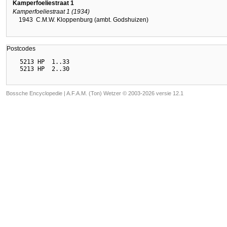
Kamperfoeliestraat 1
Kamperfoeliestraat 1 (1934)
1943
C.M.W. Kloppenburg (ambt. Godshuizen)
Postcodes
  5213 HP  1..33

Bossche Encyclopedie |
A.F.A.M. (Ton) Wetzer © 2003-2026 versie 12.1