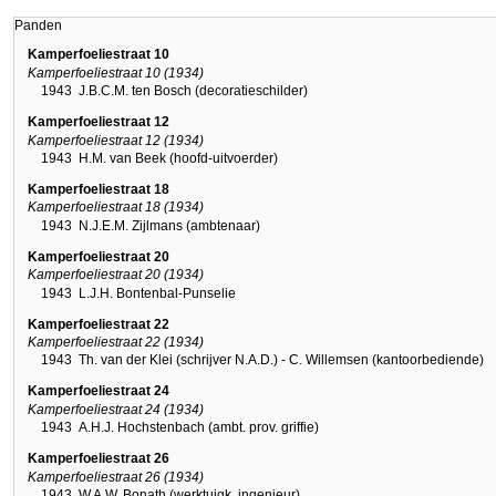
Panden
Kamperfoeliestraat 10
Kamperfoeliestraat 10 (1934)
1943
J.B.C.M. ten Bosch (decoratieschilder)
Kamperfoeliestraat 12
Kamperfoeliestraat 12 (1934)
1943
H.M. van Beek (hoofd-uitvoerder)
Kamperfoeliestraat 18
Kamperfoeliestraat 18 (1934)
1943
N.J.E.M. Zijlmans (ambtenaar)
Kamperfoeliestraat 20
Kamperfoeliestraat 20 (1934)
1943
L.J.H. Bontenbal-Punselie
Kamperfoeliestraat 22
Kamperfoeliestraat 22 (1934)
1943
Th. van der Klei (schrijver N.A.D.) - C. Willemsen (kantoorbediende)
Kamperfoeliestraat 24
Kamperfoeliestraat 24 (1934)
1943
A.H.J. Hochstenbach (ambt. prov. griffie)
Kamperfoeliestraat 26
Kamperfoeliestraat 26 (1934)
1943
W.A.W. Bonath (werktuigk. ingenieur)