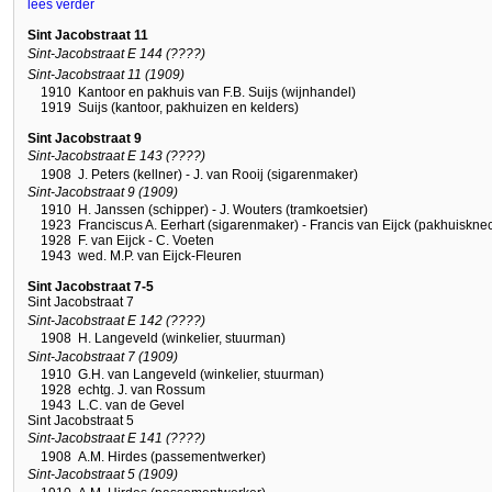
lees verder
Sint Jacobstraat 11
Sint-Jacobstraat E 144 (????)
Sint-Jacobstraat 11 (1909)
1910
Kantoor en pakhuis van F.B. Suijs (wijnhandel)
1919
Suijs (kantoor, pakhuizen en kelders)
Sint Jacobstraat 9
Sint-Jacobstraat E 143 (????)
1908
J. Peters (kellner) - J. van Rooij (sigarenmaker)
Sint-Jacobstraat 9 (1909)
1910
H. Janssen (schipper) - J. Wouters (tramkoetsier)
1923
Franciscus A. Eerhart (sigarenmaker) - Francis van Eijck (pakhuisknec
1928
F. van Eijck - C. Voeten
1943
wed. M.P. van Eijck-Fleuren
Sint Jacobstraat 7-5
Sint Jacobstraat 7
Sint-Jacobstraat E 142 (????)
1908
H. Langeveld (winkelier, stuurman)
Sint-Jacobstraat 7 (1909)
1910
G.H. van Langeveld (winkelier, stuurman)
1928
echtg. J. van Rossum
1943
L.C. van de Gevel
Sint Jacobstraat 5
Sint-Jacobstraat E 141 (????)
1908
A.M. Hirdes (passementwerker)
Sint-Jacobstraat 5 (1909)