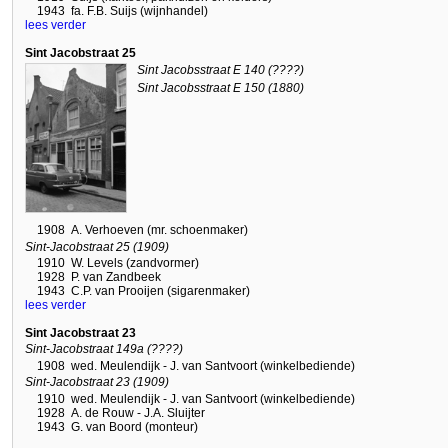
1943
fa. F.B. Suijs (wijnhandel)
lees verder
Sint Jacobstraat 25
Sint Jacobsstraat E 140 (????)
Sint Jacobsstraat E 150 (1880)
1908
A. Verhoeven (mr. schoenmaker)
Sint-Jacobstraat 25 (1909)
1910
W. Levels (zandvormer)
1928
P. van Zandbeek
1943
C.P. van Prooijen (sigarenmaker)
lees verder
Sint Jacobstraat 23
Sint-Jacobstraat 149a (????)
1908
wed. Meulendijk - J. van Santvoort (winkelbediende)
Sint-Jacobstraat 23 (1909)
1910
wed. Meulendijk - J. van Santvoort (winkelbediende)
1928
A. de Rouw - J.A. Sluijter
1943
G. van Boord (monteur)