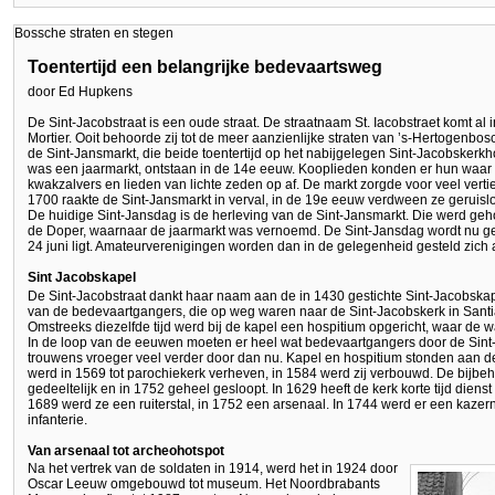
Bossche straten en stegen
Toentertijd een belangrijke bedevaartsweg
door Ed Hupkens
De Sint-Jacobstraat is een oude straat. De straatnaam St. Iacobstraet komt al
Mortier. Ooit behoorde zij tot de meer aanzienlijke straten van ’s-Hertogenb
de Sint-Jansmarkt, die beide toentertijd op het nabijgelegen Sint-Jacobsker
was een jaarmarkt, ontstaan in de 14e eeuw. Kooplieden konden er hun waar s
kwakzalvers en lieden van lichte zeden op af. De markt zorgde voor veel verti
1700 raakte de Sint-Jansmarkt in verval, in de 19e eeuw verdween ze geruisloo
De huidige Sint-Jansdag is de herleving van de Sint-Jansmarkt. Die werd geh
de Doper, waarnaar de jaarmarkt was vernoemd. De Sint-Jansdag wordt nu geh
24 juni ligt. Amateurverenigingen worden dan in de gelegenheid gesteld zich 
Sint Jacobskapel
De Sint-Jacobstraat dankt haar naam aan de in 1430 gestichte Sint-Jacobsk
van de bedevaartgangers, die op weg waren naar de Sint-Jacobskerk in Sant
Omstreeks diezelfde tijd werd bij de kapel een hospitium opgericht, waar d
In de loop van de eeuwen moeten er heel wat bedevaartgangers door de Sint-J
trouwens vroeger veel verder door dan nu. Kapel en hospitium stonden aan d
werd in 1569 tot parochiekerk verheven, in 1584 werd zij verbouwd. De bijbe
gedeeltelijk en in 1752 geheel gesloopt. In 1629 heeft de kerk korte tijd di
1689 werd ze een ruiterstal, in 1752 een arsenaal. In 1744 werd er een kaz
infanterie.
Van arsenaal tot archeohotspot
Na het vertrek van de soldaten in 1914, werd het in 1924 door
Oscar Leeuw omgebouwd tot museum. Het Noordbrabants