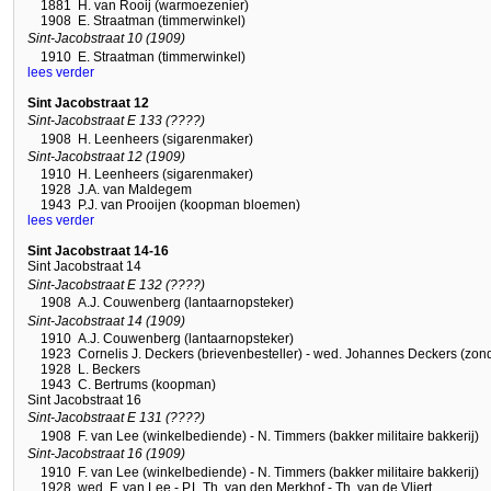
1881
H. van Rooij (warmoezenier)
1908
E. Straatman (timmerwinkel)
Sint-Jacobstraat 10 (1909)
1910
E. Straatman (timmerwinkel)
lees verder
Sint Jacobstraat 12
Sint-Jacobstraat E 133 (????)
1908
H. Leenheers (sigarenmaker)
Sint-Jacobstraat 12 (1909)
1910
H. Leenheers (sigarenmaker)
1928
J.A. van Maldegem
1943
P.J. van Prooijen (koopman bloemen)
lees verder
Sint Jacobstraat 14-16
Sint Jacobstraat 14
Sint-Jacobstraat E 132 (????)
1908
A.J. Couwenberg (lantaarnopsteker)
Sint-Jacobstraat 14 (1909)
1910
A.J. Couwenberg (lantaarnopsteker)
1923
Cornelis J. Deckers (brievenbesteller) - wed. Johannes Deckers (zon
1928
L. Beckers
1943
C. Bertrums (koopman)
Sint Jacobstraat 16
Sint-Jacobstraat E 131 (????)
1908
F. van Lee (winkelbediende) - N. Timmers (bakker militaire bakkerij)
Sint-Jacobstraat 16 (1909)
1910
F. van Lee (winkelbediende) - N. Timmers (bakker militaire bakkerij)
1928
wed. F. van Lee - P.L.Th. van den Merkhof - Th. van de Vliert