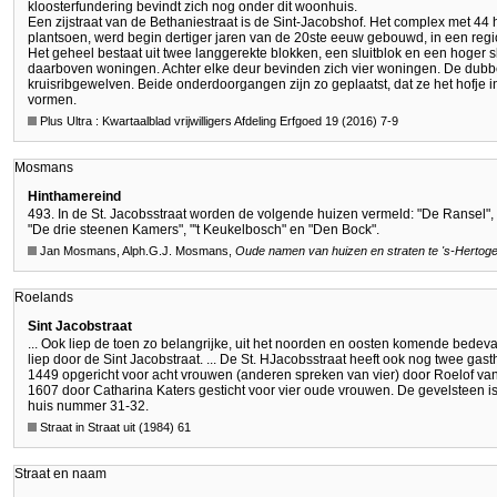
kloosterfundering bevindt zich nog onder dit woonhuis.
Een zijstraat van de Bethaniestraat is de Sint-Jacobshof. Het complex met 4
plantsoen, werd begin dertiger jaren van de 20ste eeuw gebouwd, in een reg
Het geheel bestaat uit twee langgerekte blokken, een sluitblok en een hoger 
daarboven woningen. Achter elke deur bevinden zich vier woningen. De dub
kruisribgewelven. Beide onderdoorgangen zijn zo geplaatst, dat ze het hofje inta
vormen.
Plus Ultra : Kwartaalblad vrijwilligers Afdeling Erfgoed 19 (2016) 7-9
Mosmans
Hinthamereind
493. In de St. Jacobsstraat worden de volgende huizen vermeld: "De Ransel", "
"De drie steenen Kamers", "'t Keukelbosch" en "Den Bock".
Jan Mosmans, Alph.G.J. Mosmans,
Oude namen van huizen en straten te
's-Hertog
Roelands
Sint Jacobstraat
... Ook liep de toen zo belangrijke, uit het noorden en oosten komende bedev
liep door de Sint Jacobstraat. ... De St. HJacobsstraat heeft ook nog twee gas
1449 opgericht voor acht vrouwen (anderen spreken van vier) door Roelof va
1607 door Catharina Katers gesticht voor vier oude vrouwen. De gevelsteen is
huis nummer 31-32.
Straat in Straat uit (1984) 61
Straat en naam