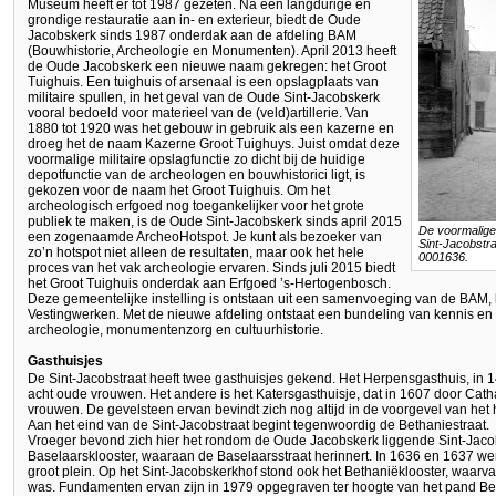
Museum heeft er tot 1987 gezeten. Na een langdurige en
grondige restauratie aan in- en exterieur, biedt de Oude
Jacobskerk sinds 1987 onderdak aan de afdeling BAM
(Bouwhistorie, Archeologie en Monumenten). April 2013 heeft
de Oude Jacobskerk een nieuwe naam gekregen: het Groot
Tuighuis. Een tuighuis of arsenaal is een opslagplaats van
militaire spullen, in het geval van de Oude Sint-Jacobskerk
vooral bedoeld voor materieel van de (veld)artillerie. Van
1880 tot 1920 was het gebouw in gebruik als een kazerne en
droeg het de naam Kazerne Groot Tuighuys. Juist omdat deze
voormalige militaire opslagfunctie zo dicht bij de huidige
depotfunctie van de archeologen en bouwhistorici ligt, is
gekozen voor de naam het Groot Tuighuis. Om het
archeologisch erfgoed nog toegankelijker voor het grote
publiek te maken, is de Oude Sint-Jacobskerk sinds april 2015
De voormalige
een zogenaamde ArcheoHotspot. Je kunt als bezoeker van
Sint-Jacobstra
zo’n hotspot niet alleen de resultaten, maar ook het hele
0001636.
proces van het vak archeologie ervaren. Sinds juli 2015 biedt
het Groot Tuighuis onderdak aan Erfgoed ’s-Hertogenbosch.
Deze gemeentelijke instelling is ontstaan uit een samenvoeging van de BAM, h
Vestingwerken. Met de nieuwe afdeling ontstaat een bundeling van kennis en 
archeologie, monumentenzorg en cultuurhistorie.
Gasthuisjes
De Sint-Jacobstraat heeft twee gasthuisjes gekend. Het Herpensgasthuis, in 
acht oude vrouwen. Het andere is het Katersgasthuisje, dat in 1607 door Cath
vrouwen. De gevelsteen ervan bevindt zich nog altijd in de voorgevel van he
Aan het eind van de Sint-Jacobstraat begint tegenwoordig de Bethaniestraat.
Vroeger bevond zich hier het rondom de Oude Jacobskerk liggende Sint-Jaco
Baselaarsklooster, waaraan de Baselaarsstraat herinnert. In 1636 en 1637 we
groot plein. Op het Sint-Jacobskerkhof stond ook het Bethaniëklooster, waarv
was. Fundamenten ervan zijn in 1979 opgegraven ter hoogte van het pand Bet