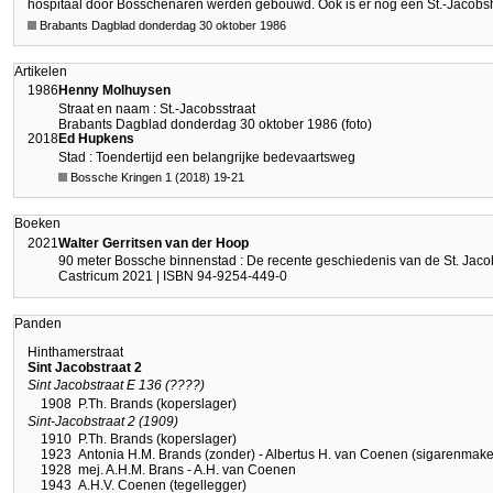
hospitaal door Bosschenaren werden gebouwd. Ook is er nog een St.-Jacobsh
Brabants Dagblad donderdag 30 oktober 1986
Artikelen
1986
Henny Molhuysen
Straat en naam : St.-Jacobsstraat
Brabants Dagblad donderdag 30 oktober 1986 (foto)
2018
Ed Hupkens
Stad : Toendertijd een belangrijke bedevaartsweg
Bossche Kringen 1 (2018) 19-21
Boeken
2021
Walter Gerritsen van der Hoop
90 meter Bossche binnenstad : De recente geschiedenis van de St. Jaco
Castricum 2021 | ISBN 94-9254-449-0
Panden
Hinthamerstraat
Sint Jacobstraat 2
Sint Jacobstraat E 136 (????)
1908
P.Th. Brands (koperslager)
Sint-Jacobstraat 2 (1909)
1910
P.Th. Brands (koperslager)
1923
Antonia H.M. Brands (zonder) - Albertus H. van Coenen (sigarenmake
1928
mej. A.H.M. Brans - A.H. van Coenen
1943
A.H.V. Coenen (tegellegger)