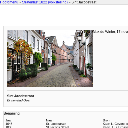
Hoofdmenu
»
Stratenlijst 1822 (volkstelling)
» Sint Jacobstraat
Max de Winter, 17 no
Sint Jacobstraat
Binnenstad Oost
Benaming
Jaar
Naam
Bron
1645
St. Iacobstraet
Kaart L. Covens e
1830
St Jacobs Straat
Kaart J. B. Dross