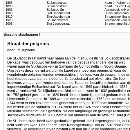
1866
St Jacobstraat
Kaart J. Kuijper c
1890
St Jacobstraat
Kaart Jos van Ha
1901
St Jacob Str
Adresboek 's-Her
1909
Sint-Jacobstraat
Huisnummeromnu
1910
Sint-Jacobstraat
Straatnamenlijst 
1928
St. Jacobstraat
Adresboek voor '
2008
Sint Jacobstraat
Stratennamenlijs
Bossche straatnamen I
Straat der pelgrims
door Ed Hupkens
De St.-Jacobstraat dankt haar naam aan de in 1430 gestichte St.-Jacobskapel
De kapel was gebouwd ten behoeve van de bedevaartgangers, die op weg
waren naar de St.-Jacobskerk in Santiago de Compostella in Noord-Spanje.
Omstreeks diezelfde tijd werd bij de kapel een hospitium opgericht, waar de
wandelende pelgrims konden overnachten. In de loop van de eeuwen moeten
heel wat bedevaartgangers door de St.-Jacobstraat getrokken zijn. Die liep
trouwens vroeger veel verder door dan nu. Kapel en hospitium stonden aan d
tegenwoordige Bethaniestraat. De kapel werd in 1569 parochiekerk, in 1584
werd zij verbouwd. De bijbehorende klokkentoren werd in 1632 gedeeltelijk e
in 1752 geheel gesloopt. In 1629 heeft de kerk korte tijd dienst gedaan voor d
Hervormde Gemeente. In 1689 werd ze een ruiterstal, in 1752 een arsenaal. I
1744 werd er een kazerne naast gebouwd voor bijna 1000 man infanterie. Na
het vertrek van de soldaten in 1914, werd het in 1924 door Oscar Leeuw o
Museum heeft er tot 1987 gezeten. Na een langdurige en grondige restauratie 
Jacobskerk sinds januari 2007 hernieuwd onderdak aan de Afdeling BAM (Bo
De St.-Jacobstraat heeft twee gasthuisjes gekend. Het Herpensgasthuis, in 1
acht oude vrouwen. Het andere is het Katersgasthuisje, dat in 1607 door Cath
vrouwen. De gevelsteen ervan bevindt zich nog altijd in de voorgevel van he