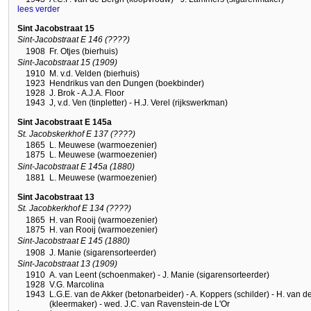
lees verder
Sint Jacobstraat 15
Sint-Jacobstraat E 146 (????)
1908
Fr. Otjes (bierhuis)
Sint-Jacobstraat 15 (1909)
1910
M. v.d. Velden (bierhuis)
1923
Hendrikus van den Dungen (boekbinder)
1928
J. Brok - A.J.A. Floor
1943
J, v.d. Ven (tinpletter) - H.J. Verel (rijkswerkman)
Sint Jacobstraat E 145a
St. Jacobskerkhof E 137 (????)
1865
L. Meuwese (warmoezenier)
1875
L. Meuwese (warmoezenier)
Sint-Jacobstraat E 145a (1880)
1881
L. Meuwese (warmoezenier)
Sint Jacobstraat 13
St. Jacobkerkhof E 134 (????)
1865
H. van Rooij (warmoezenier)
1875
H. van Rooij (warmoezenier)
Sint-Jacobstraat E 145 (1880)
1908
J. Manie (sigarensorteerder)
Sint-Jacobstraat 13 (1909)
1910
A. van Leent (schoenmaker) - J. Manie (sigarensorteerder)
1928
V.G. Marcolina
1943
L.G.E. van de Akker (betonarbeider) - A. Koppers (schilder) - H. van 
(kleermaker) - wed. J.C. van Ravenstein-de L'Or