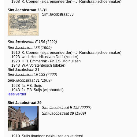
1908
K. Coenen (sigarensorteerder) - J. Runstraat (schoenmaker)
Sint Jacobstraat 33-31
Sint Jacobstraat 33
Sint Jacobstraat E 154 (????)
Sint-Jacobstraat 33 (1909)
1910
K. Coenen (sigarensorteerder) - J. Runstraat (schoenmaker)
1923
wed. Hendrikus van Delft (zonder)
1928
H.H. Emmerink - Ph.J.S. Molhuijsen
1943
W.P. Vorstenbosch (stoker)
Sint Jacobstraat 31
Sint-Jacobstraat E 153 (????)
Sint-Jacobstraat 31 (1909)
1928
fa. F.B. Suijs
1943
fa. F.B. Suijs (wijnhandel)
lees verder
Sint Jacobstraat 29
Sint-Jacobstraat E 152 (????)
Sint-Jacobstraat 29 (1909)
1919
Suijs (kantoor, pakhuizen en kelders)