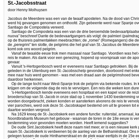
St.-Jacobsstraat
door Henny Molhuysen
Jacobus de Meerdere was een van de twaalf apostelen. Na de dood van Christ
werd hij gevangen genomen en onthoofd. Zijn gebeente werd naar Spanje ov
Santiago de Compostela vereerd.
Santiago de Compostela was een van de drie beroemdste bedevaartplaatsen
nuova” beschreef Dante de bedevaartgangers als volgt: de palmieri (palmdrager
op de thuisreis palmentakken meebrachten; de „romei” (Romegangers) die de
de „peregrini” ten slotte, de pelgrims die het graf van St.-Jacobus de Meerde
komt ook ons woord pelgrim.
Vanaf de twaalde eeuw trok men massaal naar Santiago. Voordien was het en
reis te maken. Als dank voor een genezing, hopend op voorspraak van de apost
gevaar.
Vanuit 's-Hertogenbosch werd er eveneens naar Santiago getrokken. Bij de 
geleden in de Uilenburg een St.-Jacobsschelp gevonden, doorboord met enkele
mee naar huis werd genomen - was met een draad aan de pelgrimshoed beves
daardoor herkennen.
Op de lange tocht naar West-Spanje trok de pelgrim via bekende routes. In
krijgen om de volgende dag de reis te vervolgen. Een reis die weken kon dure
's-Hertogenbosch kende eveneens een hospitaal en een kapel voor de reizi
broederschap van St.-Jacob in onze stad op 1 november 1430 toestemming voo
worden doorgebracht, zieken konden er aansterken alvorens de reis te vervolg
vier parochies, werd ook deze St.-Jacobskapel bestemd om uit te groeien tot 
daartoe worden vergroot.
Na 1629 kreeg de St.-Jacobskerk een andere functie: ruiterstal, arsenaal,
Noordbrabants Museum het gebouw - waarvan de toren in de 18e eeuw is verd
bestemming voor gevonden moeten worden. Heeft iemend suggesties?
De oude Sint Jacobskerk heeft deze naam niet meer, er is een nieuwe kerk
naam St.-Jacobskerk is verdwenen bij de aanleg van de Bethaniëstraat. Ons re
gelegen tussen de oude Hinthamerstraat en de plek waar eertijds in de 15e 