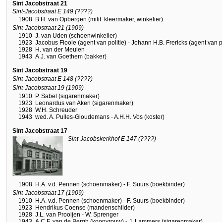
Sint Jacobstraat 21
Sint-Jacobstraat E 149 (????)
1908
B.H. van Opbergen (milit. kleermaker, winkelier)
Sint-Jacobstraat 21 (1909)
1910
J. van Uden (schoenwinkelier)
1923
Jacobus Fioole (agent van politie) - Johann H.B. Frericks (agent van po
1928
H. van der Meulen
1943
A.J. van Goethem (bakker)
Sint Jacobstraat 19
Sint-Jacobstraat E 148 (????)
Sint-Jacobstraat 19 (1909)
1910
P. Sabel (sigarenmaker)
1923
Leonardus van Aken (sigarenmaker)
1928
W.H. Schreuder
1943
wed. A. Pulles-Gloudemans - A.H.H. Vos (koster)
Sint Jacobstraat 17
Sint-Jacobskerkhof E 147 (????)
1908
H.A. v.d. Pennen (schoenmaker) - F. Suurs (boekbinder)
Sint-Jacobstraat 17 (1909)
1910
H.A. v.d. Pennen (schoenmaker) - F. Suurs (boekbinder)
1923
Hendrikus Coense (mandenschilder)
1928
J.L. van Prooijen - W. Sprenger
1943
A.C.F. van de Bergh (koopvrouw) - J. Lammers (sigarenmaker)