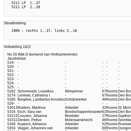
  5211 LP  1..37

Straatindeling
Volkstelling 1822
No 20 Wijk D (komend van Hinthamereinde)
Jacobstraat
519
-
-
-
-
-
-
520
-
-
-
-
-
-
521
-
-
-
-
-
-
522
-
-
-
-
-
-
523
-
-
-
-
-
-
524
-
-
-
-
-
-
525
-
-
-
-
-
-
526
2
Schoneveld, Louwikus
Wolspinner
67
Rooms
Den Bo
527
4
Lemmer, Catharina I
-
67
Rooms
Den Bo
528
5
Borgéee, Lambertus Arnoldus
Schrijnwerker
46
Rooms
Den Bo
529
-
-
-
-
-
-
530
13
Roeters, Martinus
Arbeider
32
Rooms
St. Mich
531
6
Esch, Sara van
Boodschappenloopster
61
Rooms
Den Bo
532
12
Crousen, Johanna
Breidster
27
Rooms
Supthe
533
11
Derden, Petrus
Molenaarsknecht
46
Rooms
Sevreke
534
6
Kuypers, Adrianus
Arbeider
52
Rooms
Rosmal
535
4
Veggel, Johannes van
Arbeider
69
Rooms
Dungen