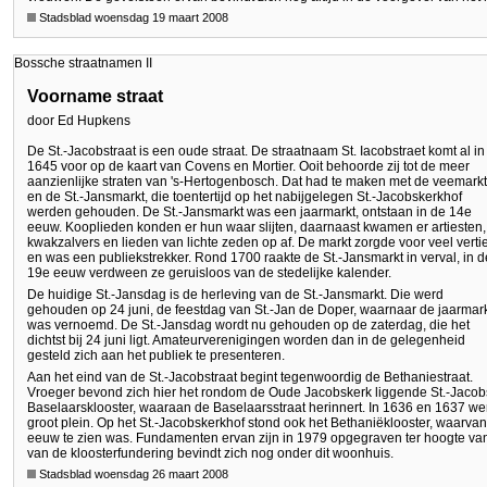
Stadsblad woensdag 19 maart 2008
Bossche straatnamen II
Voorname straat
door Ed Hupkens
De St.-Jacobstraat is een oude straat. De straatnaam St. Iacobstraet komt al in
1645 voor op de kaart van Covens en Mortier. Ooit behoorde zij tot de meer
aanzienlijke straten van 's-Hertogenbosch. Dat had te maken met de veemark
en de St.-Jansmarkt, die toentertijd op het nabijgelegen St.-Jacobskerkhof
werden gehouden. De St.-Jansmarkt was een jaarmarkt, ontstaan in de 14e
eeuw. Kooplieden konden er hun waar slijten, daarnaast kwamen er artiesten,
kwakzalvers en lieden van lichte zeden op af. De markt zorgde voor veel verti
en was een publiekstrekker. Rond 1700 raakte de St.-Jansmarkt in verval, in d
19e eeuw verdween ze geruisloos van de stedelijke kalender.
De huidige St.-Jansdag is de herleving van de St.-Jansmarkt. Die werd
gehouden op 24 juni, de feestdag van St.-Jan de Doper, waarnaar de jaarmar
was vernoemd. De St.-Jansdag wordt nu gehouden op de zaterdag, die het
dichtst bij 24 juni ligt. Amateurverenigingen worden dan in de gelegenheid
gesteld zich aan het publiek te presenteren.
Aan het eind van de St.-Jacobstraat begint tegenwoordig de Bethaniestraat.
Vroeger bevond zich hier het rondom de Oude Jacobskerk liggende St.-Jacob
Baselaarsklooster, waaraan de Baselaarsstraat herinnert. In 1636 en 1637 we
groot plein. Op het St.-Jacobskerkhof stond ook het Bethaniëklooster, waarvan
eeuw te zien was. Fundamenten ervan zijn in 1979 opgegraven ter hoogte van
van de kloosterfundering bevindt zich nog onder dit woonhuis.
Stadsblad woensdag 26 maart 2008