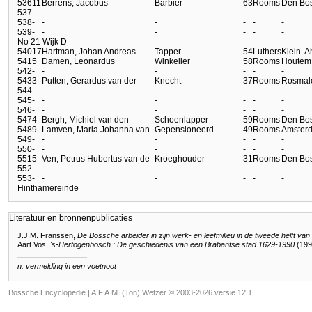
536
11
Berrens, Jacobus
Barbier
63
Rooms
Den Bo
537
-
-
-
-
-
-
538
-
-
-
-
-
-
539
-
-
-
-
-
-
No 21 Wijk D
540
17
Hartman, Johan Andreas
Tapper
54
Luthers
Klein. 
541
5
Damen, Leonardus
Winkelier
58
Rooms
Houtem
542
-
-
-
-
-
-
543
3
Putten, Gerardus van der
Knecht
37
Rooms
Rosmal
544
-
-
-
-
-
-
545
-
-
-
-
-
-
546
-
-
-
-
-
-
547
4
Bergh, Michiel van den
Schoenlapper
59
Rooms
Den Bo
548
9
Lamven, Maria Johanna van
Gepensioneerd
49
Rooms
Amster
549
-
-
-
-
-
-
550
-
-
-
-
-
-
551
5
Ven, Petrus Hubertus van de
Kroeghouder
31
Rooms
Den Bo
552
-
-
-
-
-
-
553
-
-
-
-
-
-
Hinthamereinde
Literatuur en bronnenpublicaties
J.J.M. Franssen,
De Bossche arbeider in zijn werk- en leefmilieu in de tweede helft v
Aart Vos,
's-Hertogenbosch : De geschiedenis van een Brabantse stad 1629-1990
(199
n: vermelding in een voetnoot
Bossche Encyclopedie |
A.F.A.M. (Ton) Wetzer © 2003-2026 versie 12.1