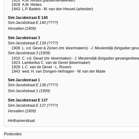
1910
A.M. Hirdes (passementwerker)
1928
A.M. Hirdes
1943
L.P. Bartels - M. van den Heuvel (arbeider)
Sint Jacobstraat E 140
Sint-Jacobstraat E 140 (????)
Vervallen (1909)
Sint Jacobstraat 3
Sint-Jacobstraat E 139 (????)
1908
L. v.d. Gevel & Zonen (mr. kleermakers) - J. Meulendijk (brigadier g
Sint-Jacobstraat 3 (1909)
1910
C. v.d. Gevel (mr. kleermaker) - J. Meulendijk (brigadier gevangenbe
1923
Lambertus C. van de Gevel (kleermaker)
1928
L.C. van de Gevel - L. Rovers
1943
wed. H. van Dongen-Verhagen - W. van der Made
Sint Jacobstraat 1
Sint-Jacobstraat E 138 (????)
Sint-Jacobstraat 1 (1909)
Sint Jacobstraat E 137
Sint-Jacobstraat E 137 (????)
Vervallen (1909)
Hinthamerstraat
Postcodes