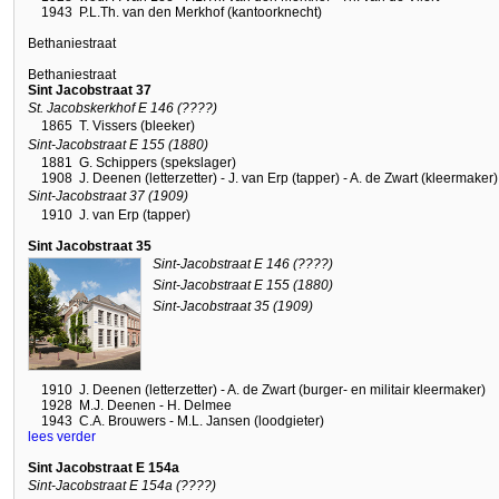
1943
P.L.Th. van den Merkhof (kantoorknecht)
Bethaniestraat
Bethaniestraat
Sint Jacobstraat 37
St. Jacobskerkhof E 146 (????)
1865
T. Vissers (bleeker)
Sint-Jacobstraat E 155 (1880)
1881
G. Schippers (spekslager)
1908
J. Deenen (letterzetter) - J. van Erp (tapper) - A. de Zwart (kleermaker)
Sint-Jacobstraat 37 (1909)
1910
J. van Erp (tapper)
Sint Jacobstraat 35
Sint-Jacobstraat E 146 (????)
Sint-Jacobstraat E 155 (1880)
Sint-Jacobstraat 35 (1909)
1910
J. Deenen (letterzetter) - A. de Zwart (burger- en militair kleermaker)
1928
M.J. Deenen - H. Delmee
1943
C.A. Brouwers - M.L. Jansen (loodgieter)
lees verder
Sint Jacobstraat E 154a
Sint-Jacobstraat E 154a (????)