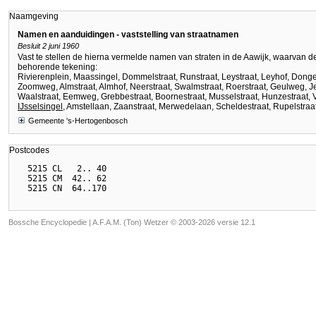
Naamgeving
Namen en aanduidingen - vaststelling van straatnamen
Besluit 2 juni 1960
Vast te stellen de hierna vermelde namen van straten in de Aawijk, waarvan de 
behorende tekening:
Rivierenplein, Maassingel, Dommelstraat, Runstraat, Leystraat, Leyhof, Dong
Zoomweg, Almstraat, Almhof, Neerstraat, Swalmstraat, Roerstraat, Geulweg, Jeke
Waalstraat, Eemweg, Grebbestraat, Boornestraat, Musselstraat, Hunzestraat, Ve
IJsselsingel
, Amstellaan, Zaanstraat, Merwedelaan, Scheldestraat, Rupelstraat,
Gemeente 's-Hertogenbosch
Postcodes
  5215 CL   2.. 40

  5215 CM  42.. 62

Bossche Encyclopedie |
A.F.A.M. (Ton) Wetzer © 2003-2026 versie 12.1