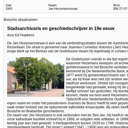
Jaar
Naam
Bron
1943
Jan Hezemansstraat
BW 27-07-1
Bossche straatnamen
Stadsarchivaris en geschiedschrijver in 19e eeuw
door Ed Hupkens
De Jan Hezemansstraat is een van de verbindingsstraten tussen de Aartshert
Kessellaan. De straat is genoemd naar Joannes Cornelius Antonius (Jan) He
jonge klerk op het Bureau van de Godshuizen kwam hij regelmatig in contact 
De Godshuizen voerde in die tijd regelm
waarvoor Hezemans bewijzen uit archie
geïnteresseerd in het Bossche verlede
benoemd bij De Nederlandsche Bank, een 
1877 werd hij gemeentearchivaris van 
uur, als hij klaar was met zijn andere 
stadhuis werkzaam. Omdat zijn voorgang
toegankelijk had gemaakt, kreeg hij de 
leeftijd schreef Jan gedichten. Hij leerd
kennen; mede via hem werd Hezemans 
Tijdschrift voor Nederlandsche Oudhede
eigen naam en onder het pseudoniem Joannes de Busco heeft hij veel gepublic
vaak onder invloed van de opkomende katholieke emancipatie. Bij velen heeft
Bossche en Brabantse geschiedenis.
De naam van Jan Hezemans is ook verbonden met de Sint-Jan. Hij heeft er vee
onze kathedrale basiliek schreef hij in 1866, er volgden vele artikelen. In 1
twintig jaar aan had gewerkt: 's-Hertogenbosch tussen 1629 en 1798. Historis
standaardwerk herdrukt. Zijn broer Lambert (1841 - 1909) was als restauratiea