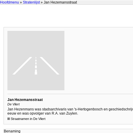
Hoofdmenu
»
Stratenlijst
» Jan Hezemansstraat
Jan Hezemansstraat
De Vliert
Jan Hezenmans was stadsarchivaris van 's-Hertogenbosch en geschiedschrijver
eeuw en was opvolger van R.A. van Zuylen.
Straatnamen in De Vliert
Benaming