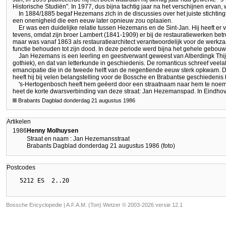
Historische Studiën". In 1977, dus bijna tachtig jaar na het verschijnen ervan,
In 1884/1885 begaf Hezemans zich in de discussies over het juiste stichtin
een onenigheid die een eeuw later opnieuw zou oplaaien.
Er was een duidelijke relatie tussen Hezemans en de Sint-Jan. Hij heeft er 
tevens, omdat zijn broer Lambert (1841-1909) er bij de restauratiewerken betr
maar was vanaf 1863 als restauratiearchitect verantwoordelijk voor de werkz
functie behouden tot zijn dood. In deze periode werd bijna het gehele gebouw
Jan Hezemans is een leerling en geestverwant geweest van Alberdingk Thijm
gothiek), en dat van letterkunde in geschiedenis. De romanticus schreef veela
emancipatie die in de tweede helft van de negentiende eeuw sterk opkwam. D
heeft hij bij velen belangstelling voor de Bossche en Brabantse geschiedenis 
's-Hertogenbosch heeft hem geëerd door een straatnaam naar hem te noe
heet de korte dwarsverbinding van deze straat: Jan Hezemanspad. In Eindh
Brabants Dagblad donderdag 21 augustus 1986
Artikelen
1986
Henny Molhuysen
Straat en naam : Jan Hezemansstraat
Brabants Dagblad donderdag 21 augustus 1986 (foto)
Postcodes
Bossche Encyclopedie |
A.F.A.M. (Ton) Wetzer © 2003-2026 versie 12.1