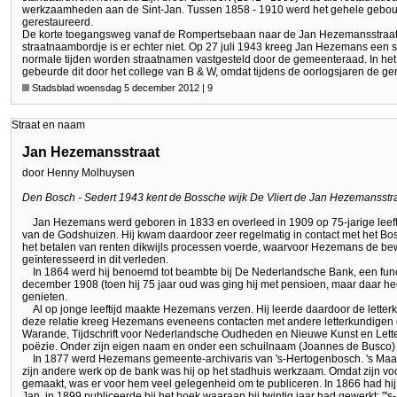
werkzaamheden aan de Sint-Jan. Tussen 1858 - 1910 werd het gehele gebou
gerestaureerd.
De korte toegangsweg vanaf de Rompertsebaan naar de Jan Hezemansstraat 
straatnaambordje is er echter niet. Op 27 juli 1943 kreeg Jan Hezemans een 
normale tijden worden straatnamen vastgesteld door de gemeenteraad. In he
gebeurde dit door het college van B & W, omdat tijdens de oorlogsjaren de g
Stadsblad woensdag 5 december 2012 | 9
Straat en naam
Jan Hezemansstraat
door Henny Molhuysen
Den Bosch - Sedert 1943 kent de Bossche wijk De Vliert de Jan Hezemansstra
Jan Hezemans werd geboren in 1833 en overleed in 1909 op 75-jarige leeftij
van de Godshuizen. Hij kwam daardoor zeer regelmatig in contact met het B
het betalen van renten dikwijls processen voerde, waarvoor Hezemans de bew
geïnteresseerd in dit verleden.
In 1864 werd hij benoemd tot beambte bij De Nederlandsche Bank, een functie
december 1908 (toen hij 75 jaar oud was ging hij met pensioen, maar daar he
genieten.
Al op jonge leeftijd maakte Hezemans verzen. Hij leerde daardoor de letter
deze relatie kreeg Hezemans eveneens contacten met andere letterkundigen
Warande, Tijdschrift voor Nederlandsche Oudheden en Nieuwe Kunst en Lett
poëzie. Onder zijn eigen naam en onder een schuilnaam (Joannes de Busco) h
In 1877 werd Hezemans gemeente-archivaris van 's-Hertogenbosch. 's Maan
zijn andere werk op de bank was hij op het stadhuis werkzaam. Omdat zijn vo
gemaakt, was er voor hem veel gelegenheid om te publiceren. In 1866 had hij
Jan, in 1899 publiceerde hij het boek waaraan hij twintig jaar had gewerkt: 