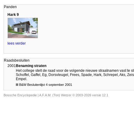
Panden
Hark 9
lees verder
Raadsbesluiten
2001
Benaming straten
Het college stelt de raad voor de volgende nieuwe straatnamen vast te st
Schoffel, Gaffel, Eg, Dorsvleugel, Frees, Spade, Hark, Schrepel, Aks, Zei
Empel.
B&W Besluitenlijst 4 september 2001
Bossche Encyclopedie |
A.F.A.M. (Ton) Wetzer © 2003-2026 versie 12.1