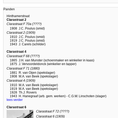
Panden
Hinthamerstraat
Clarastraat 2
Clarastraat F 70a (????)
1908
J.C. Poulus (smid)
Clarastraat 2 (1909)
1910
J.C. Poulus (smid)
1919
J.C. Poulus (smid)
1943
J. Carels (schilder)
Clarastraat 4
Clarastraat F 68 (????)
1865
J.H. van Munster (schoenmaker en winkelier in kaas)
1875
J. Vervoordeldonck (winkelier en tapper)
Clarastraat F 71 (1880)
1881
R. van Oijen (spekslager)
1908
M.A. van Beek (spekslager)
Clarastraat 4 (1909)
1910
M.A. van Beek (spekslager)
1919
M.A. van Beek (spekslager)
1928
Th.J. Rovers
1943
H. Hanegraaf (arb. gem. werken) - C.G.W. Linschoten (slager)
lees verder
Clarastraat 6
Clarastraat F 72 (????)
Clarastraat 6 (1909)