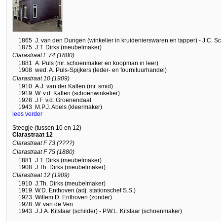
1865
J. van den Dungen (winkelier in kruidenierswaren en tapper) - J.C. S
1875
J.T. Dirks (meubelmaker)
Clarastraat F 74 (1880)
1881
A. Puls (mr. schoenmaker en koopman in leer)
1908
wed. A. Puls-Spijkers (leder- en fournituurhandel)
Clarastraat 10 (1909)
1910
A.J. van der Kallen (mr. smid)
1919
W. v.d. Kallen (schoenwinkelier)
1928
J.F. v.d. Groenendaal
1943
M.P.J. Abels (kleermaker)
lees verder
Steegje (tussen 10 en 12)
Clarastraat 12
Clarastraat F 73 (????)
Clarastraat F 75 (1880)
1881
J.T. Dirks (meubelmaker)
1908
J.Th. Dirks (meubelmaker)
Clarastraat 12 (1909)
1910
J.Th. Dirks (meubelmaker)
1919
W.D. Enthoven (adj. stationschef S.S.)
1923
Willem D. Enthoven (zonder)
1928
W. van de Ven
1943
J.J.A. Kitslaar (schilder) - P.W.L. Kitslaar (schoenmaker)