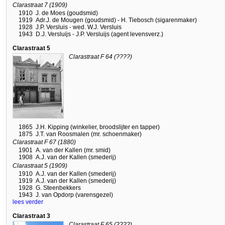
Clarastraat 7 (1909)
1910
J. de Moes (goudsmid)
1919
Adr.J. de Mougen (goudsmid) - H. Tiebosch (sigarenmaker)
1928
J.P. Versluis - wed. W.J. Versluis
1943
D.J. Versluijs - J.P. Versluijs (agent levensverz.)
Clarastraat 5
Clarastraat F 64 (????)
1865
J.H. Kipping (winkelier, broodslijter en tapper)
1875
J.T. van Roosmalen (mr. schoenmaker)
Clarastraat F 67 (1880)
1901
A. van der Kallen (mr. smid)
1908
A.J. van der Kallen (smederij)
Clarastraat 5 (1909)
1910
A.J. van der Kallen (smederij)
1919
A.J. van der Kallen (smederij)
1928
G. Steenbekkers
1943
J. van Opdorp (varensgezel)
lees verder
Clarastraat 3
Clarastraat F 65 (????)