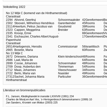
Volkstelling 1822
No 12 Wijk C (komend van de Hinthamerstraat)
Clarastraat
229
4
Alivorst, Geertruj
Schoonmaakster
42
Gereformeerd
B
230
2
Stooven, Wilhelmus Hendrikus
Garentwinder
45
Rooms
De
231
14
Heertum, Petrus Jacobus van
Goudsmid
39
Rooms
De
232
3
Cappen, Meggelina
Breister
63
Rooms
De
233
5
Knoop, Ernie
-
88
Gereformeerd
Vl
234
1
Eschauzier, Charles Albert August
-
17
Gereformeerd
De
Papenhulst
Clarastraat
265
14
Hartogensis, Herodis
Commissionair
56
Israėlitisch
Pl
266
5
Boselie, Maria
-
60
Rooms
Zw
No 13 Wijk C
267
2
Driesens, Dariana
Klein kinderschool
46
Rooms
Fo
268
6
Laat, Maria de
-
64
Rooms
Be
269
9
Coose, Johannes
Schoenmaker
48
Rooms
De
270
9
Doop, Hubertus den
Timmerman
54
Rooms
Bo
271
2
Maas, Johannes
Vleeschouwer
34
Rooms
De
272
2
Berlo, Maria van
Naaister
49
Rooms
Ge
273
12
Sachet, Johanna Maria
Particulier
36
Gereformeerd
He
Hinthamerstraat
Literatuur en bronnenpublicaties
F.L. Jansen,
Kledinghandel in transitie
LXXXVIII (1991) 234
Charles de Mooij en Aart Vos,
's-Hertogenbosch binnenskamers
(1999) 10
Jan Sanders,
Kroniek van Molius
(2003) 225