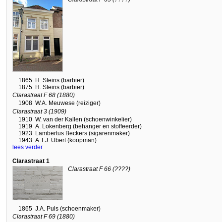
1865
H. Steins (barbier)
1875
H. Steins (barbier)
Clarastraat F 68 (1880)
1908
W.A. Meuwese (reiziger)
Clarastraat 3 (1909)
1910
W. van der Kallen (schoenwinkelier)
1919
A. Lokenberg (behanger en stoffeerder)
1923
Lambertus Beckers (sigarenmaker)
1943
A.T.J. Ubert (koopman)
lees verder
Clarastraat 1
Clarastraat F 66 (????)
1865
J.A. Puls (schoenmaker)
Clarastraat F 69 (1880)