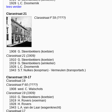
1928
L.C. Doomernik
lees verder
Clarastraat 21
Clarastraat F 59 (????)
1908
G. Steenbekkers (koetsier)
Clarastraat 21 (1909)
1910
G. Steenbekkers (koetsier)
1919
G. Steenbekkers (winkelier)
1928
L.C. Doomernik
1943
S.T. Nulkes (koopman) - Vermeulen (transportarb.)
Clarastraat 19-17
Clarastraat 19
Clarastraat F 60 (????)
1908
wed. C. Walschots
Clarastraat 19 (1909)
1910
G. Steenbekkers (koetsier)
1919
H. Rovers (voerman)
1928
H. Rovers
1943
L.A. van de Laar (wagenknecht)
Clarastraat 17