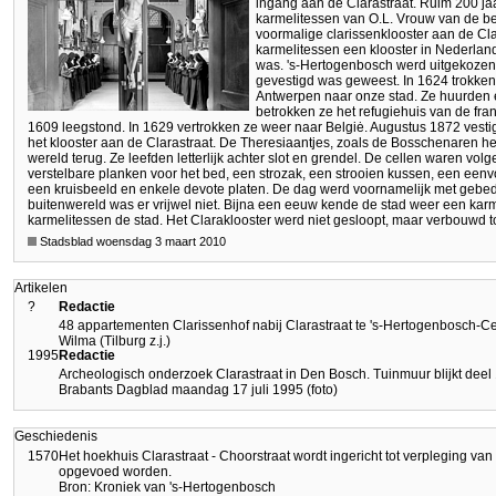
ingang aan de Clarastraat. Ruim 200 ja
karmelitessen van O.L. Vrouw van de be
voormalige clarissenklooster aan de Cl
karmelitessen een klooster in Nederland 
was. 's-Hertogenbosch werd uitgekozen,
gevestigd was geweest. In 1624 trokken 
Antwerpen naar onze stad. Ze huurden 
betrokken ze het refugiehuis van de fran
1609 leegstond. In 1629 vertrokken ze weer naar Belgiė. Augustus 1872 vesti
het klooster aan de Clarastraat. De Theresiaantjes, zoals de Bosschenaren h
wereld terug. Ze leefden letterlijk achter slot en grendel. De cellen waren vo
verstelbare planken voor het bed, een strozak, een strooien kussen, een eenvo
een kruisbeeld en enkele devote platen. De dag werd voornamelijk met gebe
buitenwereld was er vrijwel niet. Bijna een eeuw kende de stad weer een karm
karmelitessen de stad. Het Claraklooster werd niet gesloopt, maar verbouwd
Stadsblad woensdag 3 maart 2010
Artikelen
?
Redactie
48 appartementen Clarissenhof nabij Clarastraat te 's-Hertogenbosch-C
Wilma (Tilburg z.j.)
1995
Redactie
Archeologisch onderzoek Clarastraat in Den Bosch. Tuinmuur blijkt dee
Brabants Dagblad maandag 17 juli 1995 (foto)
Geschiedenis
1570
Het hoekhuis Clarastraat - Choorstraat wordt ingericht tot verpleging va
opgevoed worden.
Bron: Kroniek van 's-Hertogenbosch