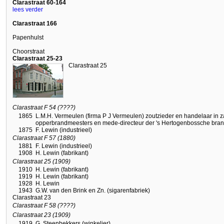
Clarastraat 60-164
lees verder
Clarastraat 166
Papenhulst
Choorstraat
Clarastraat 25-23
Clarastraat 25
Clarastraat F 54 (????)
1865
L.M.H. Vermeulen (firma P J Vermeulen) zoutzieder en handelaar in za
opperbrandmeesters en mede-directeur der 's Hertogenbossche bra
1875
F. Lewin (industrieel)
Clarastraat F 57 (1880)
1881
F. Lewin (industrieel)
1908
H. Lewin (fabrikant)
Clarastraat 25 (1909)
1910
H. Lewin (fabrikant)
1919
H. Lewin (fabrikant)
1928
H. Lewin
1943
G.W. van den Brink en Zn. (sigarenfabriek)
Clarastraat 23
Clarastraat F 58 (????)
Clarastraat 23 (1909)
1919
G. Steenbekkers (winkelier)