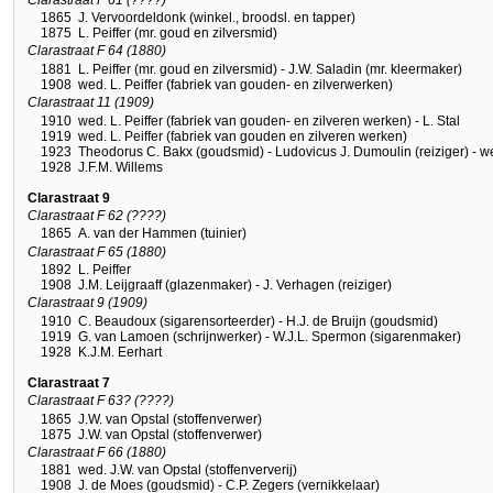
1865
J. Vervoordeldonk (winkel., broodsl. en tapper)
1875
L. Peiffer (mr. goud en zilversmid)
Clarastraat F 64 (1880)
1881
L. Peiffer (mr. goud en zilversmid) - J.W. Saladin (mr. kleermaker)
1908
wed. L. Peiffer (fabriek van gouden- en zilverwerken)
Clarastraat 11 (1909)
1910
wed. L. Peiffer (fabriek van gouden- en zilveren werken) - L. Stal
1919
wed. L. Peiffer (fabriek van gouden en zilveren werken)
1923
Theodorus C. Bakx (goudsmid) - Ludovicus J. Dumoulin (reiziger) - w
1928
J.F.M. Willems
Clarastraat 9
Clarastraat F 62 (????)
1865
A. van der Hammen (tuinier)
Clarastraat F 65 (1880)
1892
L. Peiffer
1908
J.M. Leijgraaff (glazenmaker) - J. Verhagen (reiziger)
Clarastraat 9 (1909)
1910
C. Beaudoux (sigarensorteerder) - H.J. de Bruijn (goudsmid)
1919
G. van Lamoen (schrijnwerker) - W.J.L. Spermon (sigarenmaker)
1928
K.J.M. Eerhart
Clarastraat 7
Clarastraat F 63? (????)
1865
J.W. van Opstal (stoffenverwer)
1875
J.W. van Opstal (stoffenverwer)
Clarastraat F 66 (1880)
1881
wed. J.W. van Opstal (stoffenververij)
1908
J. de Moes (goudsmid) - C.P. Zegers (vernikkelaar)