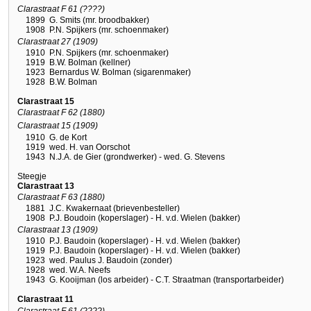
Clarastraat F 61 (????)
1899
G. Smits (mr. broodbakker)
1908
P.N. Spijkers (mr. schoenmaker)
Clarastraat 27 (1909)
1910
P.N. Spijkers (mr. schoenmaker)
1919
B.W. Bolman (kellner)
1923
Bernardus W. Bolman (sigarenmaker)
1928
B.W. Bolman
Clarastraat 15
Clarastraat F 62 (1880)
Clarastraat 15 (1909)
1910
G. de Kort
1919
wed. H. van Oorschot
1943
N.J.A. de Gier (grondwerker) - wed. G. Stevens
Steegje
Clarastraat 13
Clarastraat F 63 (1880)
1881
J.C. Kwakernaat (brievenbesteller)
1908
P.J. Boudoin (koperslager) - H. v.d. Wielen (bakker)
Clarastraat 13 (1909)
1910
P.J. Baudoin (koperslager) - H. v.d. Wielen (bakker)
1919
P.J. Baudoin (koperslager) - H. v.d. Wielen (bakker)
1923
wed. Paulus J. Baudoin (zonder)
1928
wed. W.A. Neefs
1943
G. Kooijman (los arbeider) - C.T. Straatman (transportarbeider)
Clarastraat 11
Clarastraat F 61 (????)