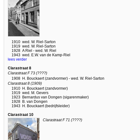
1910
wed. W. Riel-Sarton
1919
wed. W. Riel-Sarton
1928
A Riel - wed. W. Riel
1943
wed. E.W. van de Kamp-Riel
lees verder
Clarastraat 8
Clarastraat F 73 (????)
1908
H. Bouckaert (zandvormer) - wed. W. Riel-Sarton
Clarastraat 8 (1909)
1910
H. Bouckaert (zandvormer)
1919
wed. M. Gevers
1923
Bernardus van Dongen (sigarenmaker)
1928
B. van Dongen
1943
H. Bouckaert (bedrijfsleider)
Clarastraat 10
Clarastraat F 71 (????)