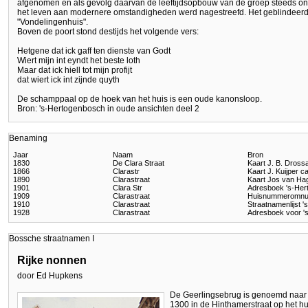
afgenomen en als gevolg daarvan de leeftijdsopbouw van de groep steeds on
het leven aan modernere omstandigheden werd nagestreefd. Het geblindeerde 
"Vondelingenhuis".
Boven de poort stond destijds het volgende vers:
Hetgene dat ick gaff ten dienste van Godt
Wiert mijn int eyndt het beste loth
Maar dat ick hiell tot mijn profijt
dat wiert ick int zijnde quyth
De schamppaal op de hoek van het huis is een oude kanonsloop.
Bron: 's-Hertogenbosch in oude ansichten deel 2
Benaming
Jaar
Naam
Bron
1830
De Clara Straat
Kaart J. B. Dross
1866
Clarastr
Kaart J. Kuijper c
1890
Clarastraat
Kaart Jos van Ha
1901
Clara Str
Adresboek 's-Her
1909
Clarastraat
Huisnummeromnu
1910
Clarastraat
Straatnamenlijst 
1928
Clarastraat
Adresboek voor '
Bossche straatnamen I
Rijke nonnen
door Ed Hupkens
De Geerlingsebrug is genoemd naar 
1300 in de Hinthamerstraat op het h