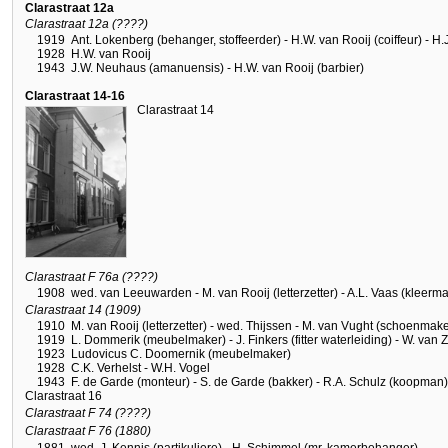
Clarastraat 12a
Clarastraat 12a (????)
1919
Ant. Lokenberg (behanger, stoffeerder) - H.W. van Rooij (coiffeur) - H
1928
H.W. van Rooij
1943
J.W. Neuhaus (amanuensis) - H.W. van Rooij (barbier)
Clarastraat 14-16
Clarastraat 14
Clarastraat F 76a (????)
1908
wed. van Leeuwarden - M. van Rooij (letterzetter) - A.L. Vaas (kleerm
Clarastraat 14 (1909)
1910
M. van Rooij (letterzetter) - wed. Thijssen - M. van Vught (schoenmake
1919
L. Dommerik (meubelmaker) - J. Finkers (fitter waterleiding) - W. van 
1923
Ludovicus C. Doomernik (meubelmaker)
1928
C.K. Verhelst - W.H. Vogel
1943
F. de Garde (monteur) - S. de Garde (bakker) - R.A. Schulz (koopman)
Clarastraat 16
Clarastraat F 74 (????)
Clarastraat F 76 (1880)
1881
wed. J. Kennis (partikuliere) - H. Schimmel (mr. kamerbehanger)