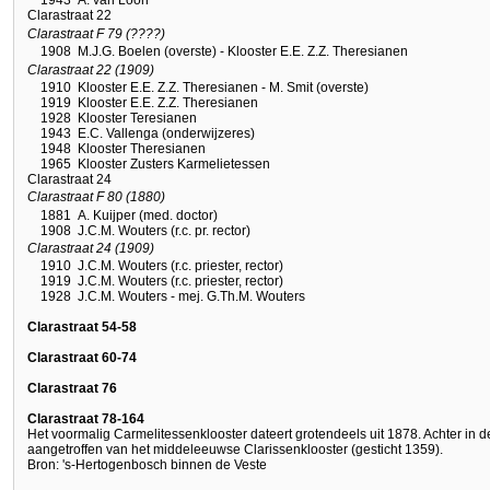
1943
A. van Loon
Clarastraat 22
Clarastraat F 79 (????)
1908
M.J.G. Boelen (overste) - Klooster E.E. Z.Z. Theresianen
Clarastraat 22 (1909)
1910
Klooster E.E. Z.Z. Theresianen - M. Smit (overste)
1919
Klooster E.E. Z.Z. Theresianen
1928
Klooster Teresianen
1943
E.C. Vallenga (onderwijzeres)
1948
Klooster Theresianen
1965
Klooster Zusters Karmelietessen
Clarastraat 24
Clarastraat F 80 (1880)
1881
A. Kuijper (med. doctor)
1908
J.C.M. Wouters (r.c. pr. rector)
Clarastraat 24 (1909)
1910
J.C.M. Wouters (r.c. priester, rector)
1919
J.C.M. Wouters (r.c. priester, rector)
1928
J.C.M. Wouters - mej. G.Th.M. Wouters
Clarastraat 54-58
Clarastraat 60-74
Clarastraat 76
Clarastraat 78-164
Het voormalig Carmelitessenklooster dateert grotendeels uit 1878. Achter in d
aangetroffen van het middeleeuwse Clarissenklooster (gesticht 1359).
Bron: 's-Hertogenbosch binnen de Veste