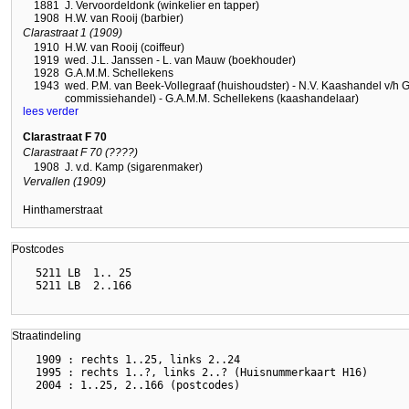
1881
J. Vervoordeldonk (winkelier en tapper)
1908
H.W. van Rooij (barbier)
Clarastraat 1 (1909)
1910
H.W. van Rooij (coiffeur)
1919
wed. J.L. Janssen - L. van Mauw (boekhouder)
1928
G.A.M.M. Schellekens
1943
wed. P.M. van Beek-Vollegraaf (huishoudster) - N.V. Kaashandel v/h 
commissiehandel) - G.A.M.M. Schellekens (kaashandelaar)
lees verder
Clarastraat F 70
Clarastraat F 70 (????)
1908
J. v.d. Kamp (sigarenmaker)
Vervallen (1909)
Hinthamerstraat
Postcodes
  5211 LB  1.. 25

Straatindeling
  1909 : rechts 1..25, links 2..24

  1995 : rechts 1..?, links 2..? (Huisnummerkaart H16)
