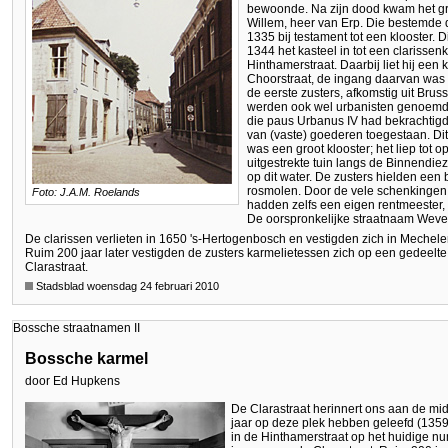
bewoonde. Na zijn dood kwam het gr
Willem, heer van Erp. Die bestemde
1335 bij testament tot een klooster. 
1344 het kasteel in tot een clarissen
Hinthamerstraat. Daarbij liet hij ee
Choorstraat, de ingang daarvan was
de eerste zusters, afkomstig uit Brus
werden ook wel urbanisten genoemd,
die paus Urbanus IV had bekrachtigd
van (vaste) goederen toegestaan. Di
was een groot klooster; het liep tot
uitgestrekte tuin langs de Binnendie
op dit water. De zusters hielden een 
rosmolen. Door de vele schenkingen
Foto: J.A.M. Roelands
hadden zelfs een eigen rentmeester, 
De oorspronkelijke straatnaam Wever
De clarissen verlieten in 1650 's-Hertogenbosch en vestigden zich in Mechele
Ruim 200 jaar later vestigden de zusters karmelietessen zich op een gedeelte
Clarastraat.
Stadsblad woensdag 24 februari 2010
Bossche straatnamen II
Bossche karmel
door Ed Hupkens
De Clarastraat herinnert ons aan de mid
jaar op deze plek hebben geleefd (135
in de Hinthamerstraat op het huidige n