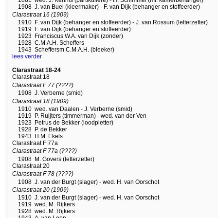
1908
J. van Buel (kleermaker) - F. van Dijk (behanger en stoffeerder)
Clarastraat 16 (1909)
1910
F. van Dijk (behanger en stoffeerder) - J. van Rossum (letterzetter)
1919
F. van Dijk (behanger en stoffeerder)
1923
Franciscus W.A. van Dijk (zonder)
1928
C.M.A.H. Scheffers
1943
Scheffersm C.M.A.H. (bleeker)
lees verder
Clarastraat 18-24
Clarastraat 18
Clarastraat F 77 (????)
1908
J. Verberne (smid)
Clarastraat 18 (1909)
1910
wed. van Daalen - J. Verberne (smid)
1919
P. Ruijters (timmerman) - wed. van der Ven
1923
Petrus de Bekker (loodpletter)
1928
P. de Bekker
1943
H.M. Ekels
Clarastraat F 77a
Clarastraat F 77a (????)
1908
M. Govers (letterzetter)
Clarastraat 20
Clarastraat F 78 (????)
1908
J. van der Burgt (slager) - wed. H. van Oorschot
Clarastraat 20 (1909)
1910
J. van der Burgt (slager) - wed. H. van Oorschot
1919
wed. M. Rijkers
1928
wed. M. Rijkers