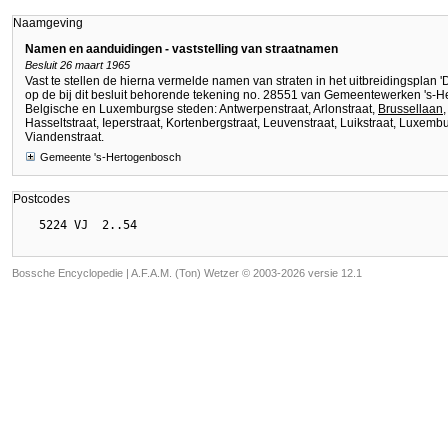
Naamgeving
Namen en aanduidingen - vaststelling van straatnamen
Besluit 26 maart 1965
Vast te stellen de hierna vermelde namen van straten in het uitbreidingsplan 
op de bij dit besluit behorende tekening no. 28551 van Gemeentewerken 's-
Belgische en Luxemburgse steden: Antwerpenstraat, Arlonstraat,
Brussellaan
Hasseltstraat, Ieperstraat, Kortenbergstraat, Leuvenstraat, Luikstraat, Luxem
Viandenstraat.
Gemeente 's-Hertogenbosch
Postcodes
Bossche Encyclopedie |
A.F.A.M. (Ton) Wetzer © 2003-2026 versie 12.1