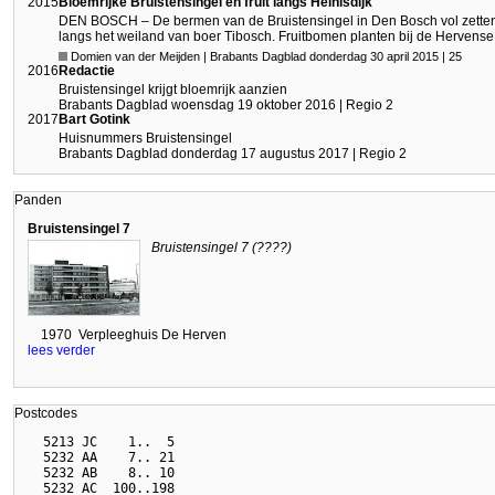
2015
Bloemrijke Bruistensingel en fruit langs Heinisdijk
DEN BOSCH – De bermen van de Bruistensingel in Den Bosch vol zetten
langs het weiland van boer Tibosch. Fruitbomen planten bij de Hervense D
Domien van der Meijden | Brabants Dagblad donderdag 30 april 2015 | 25
2016
Redactie
Bruistensingel krijgt bloemrijk aanzien
Brabants Dagblad woensdag 19 oktober 2016 | Regio 2
2017
Bart Gotink
Huisnummers Bruistensingel
Brabants Dagblad donderdag 17 augustus 2017 | Regio 2
Panden
Bruistensingel 7
Bruistensingel 7 (????)
1970
Verpleeghuis De Herven
lees verder
Postcodes
  5213 JC    1..  5

  5232 AA    7.. 21

  5232 AB    8.. 10

  5232 AC  100..198
