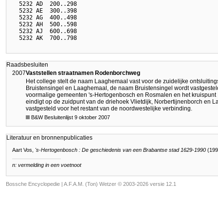
  5232 AD  200..298

  5232 AE  300..398

  5232 AG  400..498

  5232 AH  500..598

  5232 AJ  600..698

Raadsbesluiten
2007
Vaststellen straatnamen Rodenborchweg
Het college stelt de naam Laaghemaal vast voor de zuidelijke ontsluitin
Bruistensingel en Laaghemaal, de naam Bruistensingel wordt vastgestel
voormalige gemeenten 's-Hertogenbosch en Rosmalen en het kruispun
eindigt op de zuidpunt van de driehoek Vlietdijk, Norbertijnenborch en
vastgesteld voor het restant van de noordwestelijke verbinding.
B&W Besluitenlijst 9 oktober 2007
Literatuur en bronnenpublicaties
Aart Vos,
's-Hertogenbosch : De geschiedenis van een Brabantse stad 1629-1990
(199
n: vermelding in een voetnoot
Bossche Encyclopedie |
A.F.A.M. (Ton) Wetzer © 2003-2026 versie 12.1