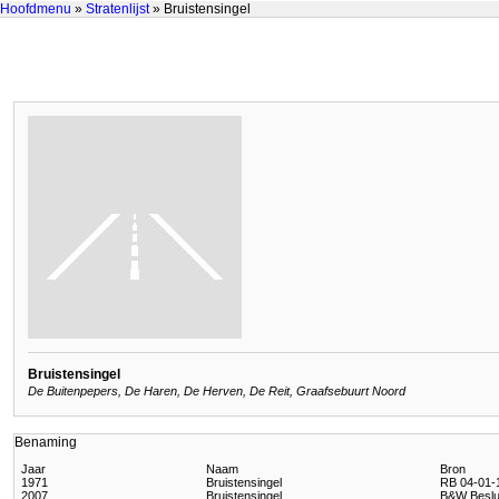
Hoofdmenu
»
Stratenlijst
» Bruistensingel
Bruistensingel
De Buitenpepers, De Haren, De Herven, De Reit, Graafsebuurt Noord
Benaming
Jaar
Naam
Bron
1971
Bruistensingel
RB 04-01-1
2007
Bruistensingel
B&W Beslui