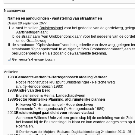
Naamgeving
Namen en aanduidingen - vaststelling van straatnamen
Besluit 29 september 1977
vast te stellen
Bruistensingel
voor het gedeelte van de gordelweg, gelege
Aartshertogenlaan;
de straatnaam "Van Grobbendoncklaan" voor het gedeelte van de gorde
en de Graafseweg;
de straatnaam "Ophoviuslaan" voor het gedeelte van deze weg, gelegen t
straatnaam "Pijnappelstraat" te wijzigen in "Van Grobbendoncklaan", een e
besluit behorende en als zodanig gewaarmerkte tekening.
Gemeente 's-Hertogenbosch
Artikelen
1983
Gemeentewerken 's-Hertogenbosch afdeling Verkeer
Notitie reconstructie kruispunt Bruistensingel - Reitsche Weg
s.n. ('s-Hertogenbosch 1983)
1988
André van den Berg
Bruistensingel & Heinis. Landschapstypen
1989
Sector Ruimtelijke Planning, afd. ruimtelijke plannen
Rijksweg A2 - Bruistensingel - Rodenborchweg
Gemeente 's-Hertogenbosch ('s-Hertogenbosch 1989)
2013
Bruistensingel gaat dicht voor nieuwe viaduct
Aannemer Willems-Unie zet een grote stap bij de omleiding van de Zuid
het kanaal bij de Bruistensingel is klaar en kan worden aangesloten op
Rosmalen.
Domien van der Meijden | Brabants Dagblad donderdag 24 oktober 2013 | 25