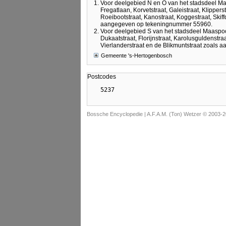
Voor deelgebied N en O van het stadsdeel Ma
Fregatlaan, Korvetstraat, Galeistraat, Klipperst
Roeibootstraat, Kanostraat, Koggestraat, Skiff
aangegeven op tekeningnummer 55960.
Voor deelgebied S van het stadsdeel Maaspoo
Dukaatstraat, Florijnstraat, Karolusguldenstra
Vierlanderstraat en de Blikmuntstraat zoals
Gemeente 's-Hertogenbosch
Postcodes
Bossche Encyclopedie |
A.F.A.M. (Ton) Wetzer © 2003-2