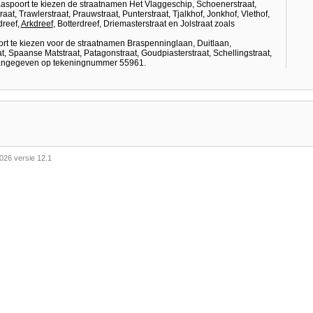
aspoort te kiezen de straatnamen Het Vlaggeschip, Schoenerstraat,
raat, Trawlerstraat, Prauwstraat, Punterstraat, Tjalkhof, Jonkhof, Vlethof,
dreef,
Arkdreef
, Botterdreef, Driemasterstraat en Jolstraat zoals
rt te kiezen voor de straatnamen Braspenninglaan, Duitlaan,
at, Spaanse Matstraat, Patagonstraat, Goudpiasterstraat, Schellingstraat,
 aangegeven op tekeningnummer 55961.
026 versie 12.1