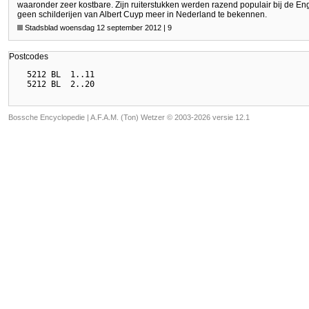
waaronder zeer kostbare. Zijn ruiterstukken werden razend populair bij de En
geen schilderijen van Albert Cuyp meer in Nederland te bekennen.
Stadsblad woensdag 12 september 2012 | 9
Postcodes
  5212 BL  1..11

Bossche Encyclopedie |
A.F.A.M. (Ton) Wetzer © 2003-2026 versie 12.1