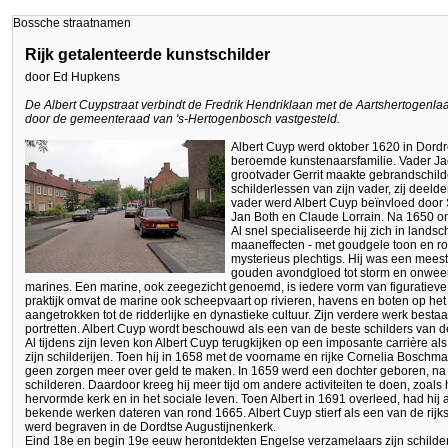
Bossche straatnamen
Rijk getalenteerde kunstschilder
door Ed Hupkens
De Albert Cuypstraat verbindt de Fredrik Hendriklaan met de Aartshertogenl
door de gemeenteraad van 's-Hertogenbosch vastgesteld.
Albert Cuyp werd oktober 1620 in Dord
beroemde kunstenaarsfamilie. Vader Ja
grootvader Gerrit maakte gebrandschilde
schilderlessen van zijn vader, zij deeld
vader werd Albert Cuyp beïnvloed door
Jan Both en Claude Lorrain. Na 1650 ontw
Al snel specialiseerde hij zich in land
maaneffecten - met goudgele toon en rod
mysterieus plechtigs. Hij was een meest
gouden avondgloed tot storm en onweer.
marines. Een marine, ook zeegezicht genoemd, is iedere vorm van figuratieve
praktijk omvat de marine ook scheepvaart op rivieren, havens en boten op het 
aangetrokken tot de ridderlijke en dynastieke cultuur. Zijn verdere werk bestaat 
portretten. Albert Cuyp wordt beschouwd als een van de beste schilders van 
Al tijdens zijn leven kon Albert Cuyp terugkijken op een imposante carrière als
zijn schilderijen. Toen hij in 1658 met de voorname en rijke Cornelia Boschm
geen zorgen meer over geld te maken. In 1659 werd een dochter geboren, na 
schilderen. Daardoor kreeg hij meer tijd om andere activiteiten te doen, zoals h
hervormde kerk en in het sociale leven. Toen Albert in 1691 overleed, had hij al
bekende werken dateren van rond 1665. Albert Cuyp stierf als een van de rijkst
werd begraven in de Dordtse Augustijnenkerk.
Eind 18e en begin 19e eeuw herontdekten Engelse verzamelaars zijn schilderi