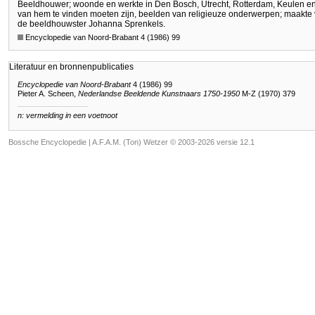
Beeldhouwer; woonde en werkte in Den Bosch, Utrecht, Rotterdam, Keulen 
van hem te vinden moeten zijn, beelden van religieuze onderwerpen; maakte 
de beeldhouwster Johanna Sprenkels.
Encyclopedie van Noord-Brabant 4 (1986) 99
Literatuur en bronnenpublicaties
Encyclopedie van Noord-Brabant
4 (1986) 99
Pieter A. Scheen,
Nederlandse Beeldende Kunstnaars 1750-1950
M-Z (1970) 379
n: vermelding in een voetnoot
Bossche Encyclopedie |
A.F.A.M. (Ton) Wetzer © 2003-2026 versie 12.1