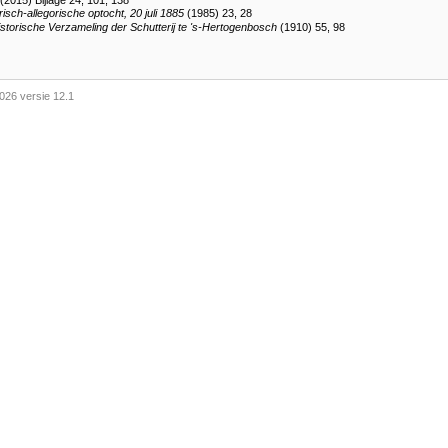
(2015) Bijlage 24, 101, 138
isch-allegorische optocht, 20 juli 1885
(1985) 23, 28
storische Verzameling der Schutterij te 's-Hertogenbosch
(1910) 55, 98
026 versie 12.1