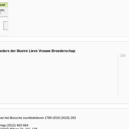
ders der Illustre Lieve Vrouwe Broederschap
17v
van het Bossche sociëteitsleven 1789-2019
(2019) 293
chap
(2012) 663-664