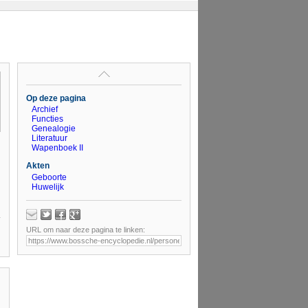
Op deze pagina
Archief
Functies
Genealogie
Literatuur
Wapenboek II
Akten
Geboorte
Huwelijk
URL om naar deze pagina te linken: