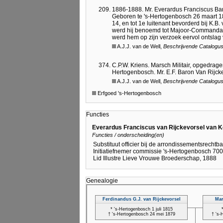
1886-1888. Mr. Everardus Franciscus Bar
Geboren te 's-Hertogenbosch 26 maart 185
14, en tot 1e luitenant bevorderd bij K.B
werd hij benoemd tot Majoor-Commandant 
werd hem op zijn verzoek eervol ontslag v
A.J.J. van de Well,
Beschrijvende Catalogus
C.P.W. Kriens. Marsch Militair, opgedra
Hertogenbosch. Mr. E.F. Baron Van Rijcke
A.J.J. van de Well,
Beschrijvende Catalogus
Erfgoed 's-Hertogenbosch
Functies
Everardus Franciscus van Rijckevorsel van K
Functies / onderscheiding(en)
Substituut officier bij de arrondissementsrechtb
Initiatiefnemer commissie 's-Hertogenbosch 700
Lid Illustre Lieve Vrouwe Broederschap, 1888
Genealogie