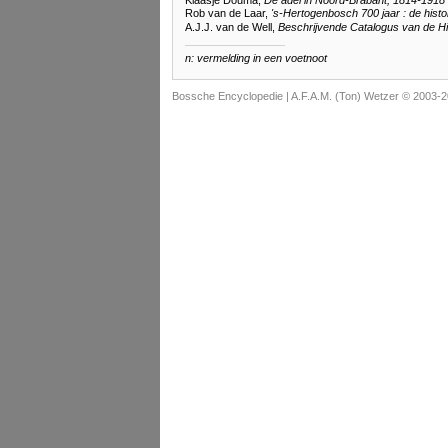
Klaasje Douma,
De adel in Noord-Brabant, 1814-1918
Rob van de Laar,
's-Hertogenbosch 700 jaar : de histor
A.J.J. van de Well,
Beschrijvende Catalogus van de Hi
n: vermelding in een voetnoot
Bossche Encyclopedie |
A.F.A.M. (Ton) Wetzer © 2003-2