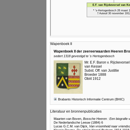
Wapenboek II
Wapenboek II der zeereerwaarden Heeren Broe
sedert 1318 gevestigd te 's Hertogenbosch
Mr. E.F. Baron v. Rijckevorsel
van Kessel
Subst. Off. van Justitie
Broeder 1888
Obiit 1912
Brabants Historisch Informatie Centrum (BHIC)
Literatuur en bronnenpublicaties
Maarten van Boven,
Bossche Heeren : Een biografie 
De Nederlandsche Leeuw (1884) 6
Lucas G.C.M. van Dijck,
Van vroomheid naar vriends