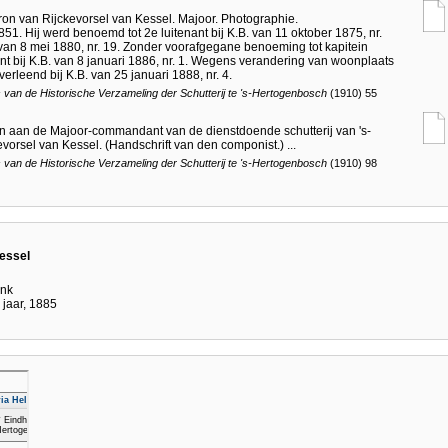
on van Rijckevorsel van Kessel. Majoor. Photographie.
1. Hij werd benoemd tot 2e luitenant bij K.B. van 11 oktober 1875, nr.
. van 8 mei 1880, nr. 19. Zonder voorafgegane benoeming tot kapitein
bij K.B. van 8 januari 1886, nr. 1. Wegens verandering van woonplaats
erleend bij K.B. van 25 januari 1888, nr. 4.
 van de Historische Verzameling der Schutterij te 's-Hertogenbosch
(1910) 55
gen aan de Majoor-commandant van de dienstdoende schutterij van 's-
vorsel van Kessel. (Handschrift van den componist.) ...
 van de Historische Verzameling der Schutterij te 's-Hertogenbosch
(1910) 98
essel
ank
 jaar, 1885