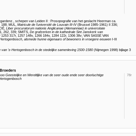
ardenz., schepen van Leiden II : Prosopografie van het geslacht Heerman ca.
) 188
;
MUL,
Matricule de l'université de Louvain III-IV
(Brussel 1985-1961) II 336
;
MOÉ,
Liber procuratorum nationis Anglicanae (Alemanniae) in universitate
1, 262, 339
;
SMITS,
De grafzerken in de kathedrale Sint Janskerk van
 1253 317r, 1257 148v, 1266 184v, 1284 122r, 1306 38v
;
VAN SASSE VAN
-Hertogenbosch
, alsmede hunne eigenaars of bewoners in vroegere eeuwen
I-III
te van 's-Hertogenbosch in de stedelijke samenleving 1500-1580
(Nijmegen 1998) bijlage 3
 Broeders
 Geestelijke en Wereltlijke van de seer oude ende seer doorluchtige
78r
'Hertogenbosch