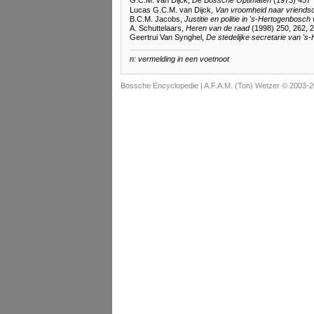
G.C.M. van Dijck,
De Bossche Optimaten
(1973) 457
Lucas G.C.M. van Dijck,
Van vroomheid naar vriends
B.C.M. Jacobs,
Justitie en politie in 's-Hertogenbosch
A. Schuttelaars,
Heren van de raad
(1998) 250, 262, 2
Geertrui Van Synghel,
De stedelijke secretarie van 's
n: vermelding in een voetnoot
Bossche Encyclopedie |
A.F.A.M. (Ton) Wetzer © 2003-2