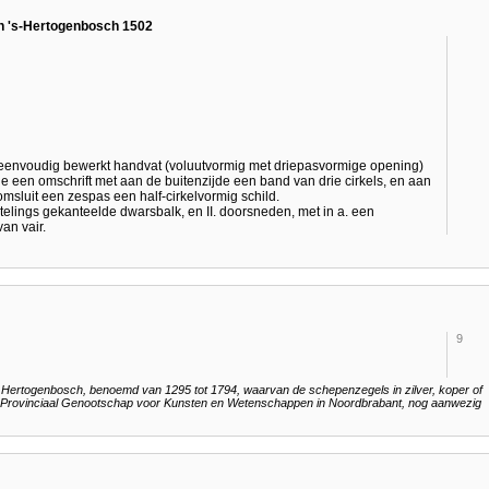
n 's-Hertogenbosch 1502
eenvoudig bewerkt handvat (voluutvormig met driepasvormige opening)
jde een omschrift met aan de buitenzijde een band van drie cirkels, en aan
omsluit een zespas een half-cirkelvormig schild.
rtelings gekanteelde dwarsbalk, en II. doorsneden, met in a. een
an vair.
9
s Hertogenbosch, benoemd van 1295 tot 1794, waarvan de schepenzegels in zilver, koper of
 het Provinciaal Genootschap voor Kunsten en Wetenschappen in Noordbrabant, nog aanwezig