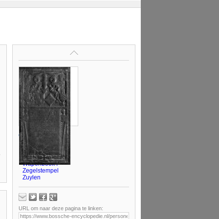
Op deze pagina
Genealogie
Literatuur
Schuttelaars
Wapenboek I
Zegelstempel
Zuylen
URL om naar deze pagina te linken: