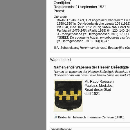
Overlijden:
Requiemmis: 21 september 1521
Proost:
Literatuur
BRAND / VAN KAN, 'Het nageslacht van Willem Luutg
1350-1530' in: De Nederlandsche Leeuw 109 (1992
PB 154r, 155r, 163r, 176r, 215v
;
SAMARAN / VAN 
Parisiensi, 1476-1484
(Parijs 1938) 64, 120, 140, 24
's-Hertogenbosch
('s-Hertogenbosch 1912) 170
;
SP
YSSELT,
De voorname huizen en gebouwen van
's
('s-Hertogenbosch 1911-1914) II 247
.
A. Schuttelaars,
Heren van de raad. Bestuurlijke eli
Wapenboek I
Namen ende Wapenen der Heeren Beêedigde
Namen en wapenen der Heeren Beêedigde Broeders soo
Broederschap van onse Lieve Vrouw binne de stad s
Mr. Rabo Raessen
Paulusz. Med.doc.
Read deser Stad
obiit 1521
Brabants Historisch Informatie Centrum (BHIC)
Zegelstempel