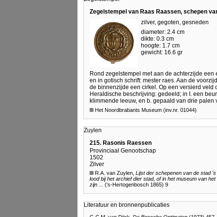
Zegelstempel van Raas Raassen, schepen va
zilver, gegoten, gesneden
diameter: 2.4 cm
dikte: 0.3 cm
hoogte: 1.7 cm
gewicht: 16.6 gr
Rond zegelstempel met aan de achterzijde een 
en in gotisch schrift: mester raes. Aan de voorzi
de binnenzijde een cirkel. Op een versierd veld 
Heraldische beschrijving: gedeeld; in I. een beu
klimmende leeuw, en b. gepaald van drie palen v
Het Noordbrabants Museum (inv.nr. 01044)
Zuylen
215. Rasonis Raessen
Provinciaal Genootschap
1502
Zilver
R.A. van Zuylen,
Lijst der schepenen van de stad '
lood bij het archief dier stad, of in het museum van
zijn ...
('s-Hertogenbosch 1865) 9
Literatuur en bronnenpublicaties