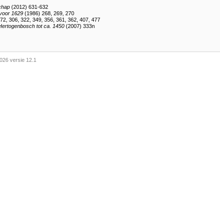
chap
(2012) 631-632
 voor 1629
(1986) 268, 269, 270
72, 306, 322, 349, 356, 361, 362, 407, 477
-Hertogenbosch tot ca. 1450
(2007) 333n
026 versie 12.1