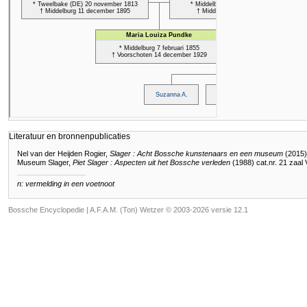
Literatuur en bronnenpublicaties
Nel van der Heijden Rogier,
Slager : Acht Bossche kunstenaars en een museum
(2015) 
Museum Slager,
Piet Slager : Aspecten uit het Bossche verleden
(1988) cat.nr. 21 zaal 
n: vermelding in een voetnoot
Bossche Encyclopedie |
A.F.A.M. (Ton) Wetzer © 2003-2026 versie 12.1