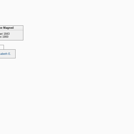
nne Magneé
ari 1843
ei 1900
sabeth E.