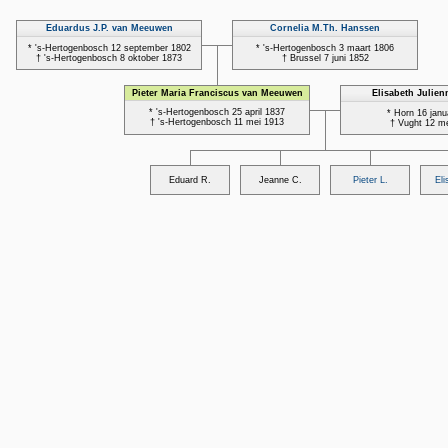
Eduardus J.P. van Meeuwen
Cornelia M.Th. Hanssen
* 's-Hertogenbosch 12 september 1802
* 's-Hertogenbosch 3 maart 1806
† 's-Hertogenbosch 8 oktober 1873
† Brussel 7 juni 1852
Pieter Maria Franciscus van Meeuwen
Elisabeth Julie
* 's-Hertogenbosch 25 april 1837
* Horn 16 janu
† 's-Hertogenbosch 11 mei 1913
† Vught 12 m
Eduard R.
Jeanne C.
Pieter L.
Eli