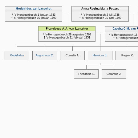
Godefridus van Lanschot
Anna Regina Maria Potters
* 's-Hertogenbosch 1 januari 1743
* 's-Hertogenbosch 2 juli 1738
† 's-Hertogenbosch 10 januari 1799
† 's-Hertogenbosch 10 april 1799
Franciscus A.A. van Lanschot
Jacoba C.M. van R
* 's-Hertogenbosch 28 augustus 1768
* 's-Hertogenbosch 1
† 's-Hertogenbosch 21 februari 1851
† 's-Hertogenbosch 
Godefridus
Augustinus C.
Cornelis A.
Henricus J.
Regina C.
Theodorus L.
Gerardus J.