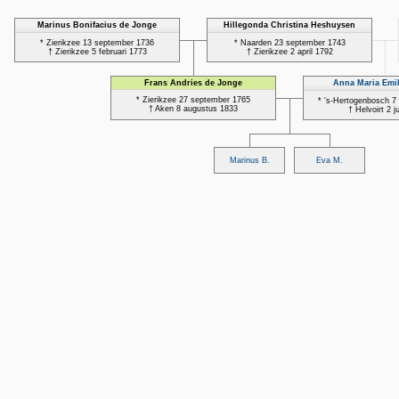
Marinus Bonifacius de Jonge
Hillegonda Christina Heshuysen
* Zierikzee 13 september 1736
* Naarden 23 september 1743
† Zierikzee 5 februari 1773
† Zierikzee 2 april 1792
Frans Andries de Jonge
Anna Maria Emil
* Zierikzee 27 september 1765
* 's-Hertogenbosch 7
† Aken 8 augustus 1833
† Helvoirt 2 j
Marinus B.
Eva M.