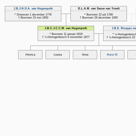
J.B.J.H.O.A. van Hugenpoth
D.L.A.M. van Sasse van Ysselt
* Groessen 1 december 1776
* Boxmeer 22 juli 1780
† Boxmeer 23 mei 1850
† Boxmeer 29 december 1845
J.B.C.J.C.C.M. van Hugenpoth
J.B.E. Rouppe va
* Boxmeer 11 januari 1816
* 's-Hertogenbosch
† 's-Hertogenbosch 6 november 1877
† 's-Hertogenbosch 22
Henrica
Louisa
Anna
Maria W.