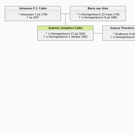
Johannes F.J. Cattie
Maria van Alen
* Antwerpen 7 juli 1784
* 's-Hertogenbosch 23 maart 1791
† na 1817
† 's-Hertogenbosch 9 juli 1880
Joannes Josephus Cattie
Joanna Theodora 
* 's-Hertogenbosch 17 juli 1818
* Eindhoven 9 feb
† 's-Hertogenbosch 1 oktober 1892
† 's-Hertogenbosch