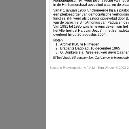
Hertogenbosch. Hij werd tevens rector van het v
in de Hinthamerstraat gevestigd was, op de plaat
Vanaf 1 januari 1966 functioneerde hij als pasto
een pleitbezorger van democratische verhouding
functies. (Hij werd als pastoor opgevolgd door B
van de parochie Sint Antonius van Padua en de
Van 1981 tot 1985 was hij tevens deken van het d
het Allerheiligst Hart van Jezus' in het Bernade
overleed hij op 20 augustus 2004.
Noten
1.
Archief KDC te Nijmegen
2.
Brabants Dagblad, 10 december 1965
3.
G. Donkers e.a.
Twee eeuwen dienstbaar en
Ton Vogel,
Vijf eeuwen Sint-Cathrien in 's-Hertogen
Bossche Encyclopedie |
A.F.A.M. (Ton) Wetzer © 2003-2