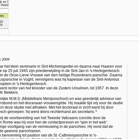
s 2004
ar het klein seminarie in Sint-Michielsgestel en daarna naar Haaren voor
 op 25 juli 1945 zijn priesterwijding in de Sint-Jan in 's-Hertogenbosch.
el, in de Onze-Lieve-Vrouwe van den heilige Rozenkrans-parochie. Daarna
sparochie in Vught, vervolgens was hij kapelaan van de Sint-Antonius
plein in 's-Hertogenbosch.
erd rector van het klooster van de Zusters Ursulinen, tot 1957. In deze
 W. Bekkers.
tselijke M.M.S. (Middelbare Meisjesschool) en was geestelijk adviseur van
bond en het diocesaan vrouwengilde. Hij maakte tijd vrij voor de studie
 deze studie niet afmaken. Met het doctoraal in zicht werd hij door
1
ch geroepen: hij werd diens rechterhand als secretaris.
 bij de voorbereiding van het Tweede Vaticaans concilie door de
n Rome was hij voor hen de contactpersoon en 'spin in het web’.
perige voortgang van de vernieuwing in de parochies. Hij vond dat de
 de gewone parochianen.
benoeming tot pastoor van de St.-Cathrienparochie in 's-