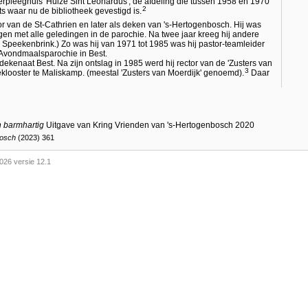
erpleeghuis 'Huize Sint Leonardus', de afdeling die tussen 1958 en 1970
2
s waar nu de bibliotheek gevestigd is.
or van de St-Cathrien en later als deken van 's-Hertogenbosch. Hij was
en met alle geledingen in de parochie. Na twee jaar kreeg hij andere
. Speekenbrink.) Zo was hij van 1971 tot 1985 was hij pastor-teamleider
 Avondmaalsparochie in Best.
ekenaat Best. Na zijn ontslag in 1985 werd hij rector van de 'Zusters van
3
tteklooster te Maliskamp. (meestal 'Zusters van Moerdijk' genoemd).
Daar
 barmhartig
Uitgave van Kring Vrienden van 's-Hertogenbosch 2020
bosch
(2023) 361
026 versie 12.1