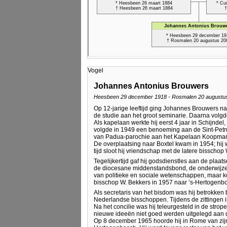
Vogel
Johannes Antonius Brouwers
Heesbeen 29 december 1918 - Rosmalen 20 augustu
Op 12-jarige leeftijd ging Johannes Brouwers na
de studie aan het groot seminarie. Daarna volgde
Als kapelaan werkte hij eerst 4 jaar in Schijnd
volgde in 1949 een benoeming aan de Sint-Petru
van Padua-parochie aan het Kapelaan Koopmans
De overplaatsing naar Boxtel kwam in 1954; hij w
tijd sloot hij vriendschap met de latere bisschop
Tegelijkertijd gaf hij godsdienstles aan de plaa
de diocesane middenstandsbond, de onderwijzers
van politieke en sociale wetenschappen, maar kon
bisschop W. Bekkers in 1957 naar ’s-Hertogenbos
Als secretaris van het bisdom was hij betrokken
Nederlandse bisschoppen. Tijdens de zittingen i
Na het concilie was hij teleurgesteld in de stro
nieuwe ideeën niet goed werden uitgelegd aan
Op 8 december 1965 hoorde hij in Rome van zijn 