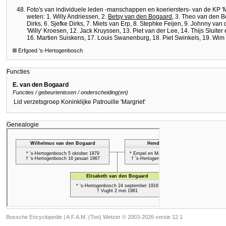
Foto's van individuele leden -manschappen en koeriersters- van de KP '
weten: 1. Willy Andriessen, 2.
Betsy van den Bogaard
, 3. Theo van den B
Dirks, 6. Sjefke Dirks, 7. Miets van Erp, 8. Stephke Feijen, 9. Johnny va
'Willy' Kroesen, 12. Jack Kruyssen, 13. Piet van der Lee, 14. Thijs Sluite
16. Martien Suiskens, 17. Louis Swanenburg, 18. Piet Swinkels, 19. Wim 
Erfgoed 's-Hertogenbosch
Functies
E. van den Bogaard
Functies / gebeurtenissen / onderscheiding(en)
Lid verzetsgroep Koninklijke Patrouille 'Margriet'
Genealogie
Bossche Encyclopedie |
A.F.A.M. (Ton) Wetzer © 2003-2026 versie 12.1