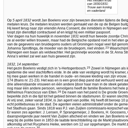
Het metalen kruis
van 1830/1831:
Trouw aan koning
en vaderland
Op
5 april 1832
wordt Jan Boelens voor zijn bewezen diensten tijdens de Bel
metalen kruis. De metalen kruizen werden gemaakt van de op de Belgen bui
Hij keert terug naar zijn vriendin Anna Consent, die inmiddels in Nijmegen een
loopt zijn diensttijd contractueel af en krijgt hij een militair paspoort.
Vier dagen na hun huwelijk in
november 1831
wordt hun tweede zoontje Chri
ze al eerder willen trouwen, maar had de Belgische opstand roet in het eten 
van de gegevens van bruidegoms ouders uit Groningen nogal veel tijd genome
23
Johanna Sprottinga, de moeder van de bruidegom, niet vinden.
Waarschijnlij
Nijmegen een baan als veldwachter. Het gezinnetje woonde in de St. Anna St
Anna’s winkel zal wel aan huis geweest zijn.
1832, 14 september:
25
Het gezin Boelens vestigt zich in 's-Hertogenbosch.
Zowel in Nijmegen als 
epidemie die veel slachtoffers eiste. In de akte van vestiging wordt hij krame
hij mee gaan werken in de handel in oude- en nieuwe kleding van zijn vrouw. 
174 (thans nr. 21-23). Het was en is een groot diep pand dat verhuurd werd
drie alleenstaande vrouwen en één andere [door haar man in de steek gelate
nog maar één andere persoon, vervolgens heeft de familie Boelens het hele 
26
Wilhelmus Franciscus van Elten.
De naam van het pand is De groote Groenew
beperkte zich in die tijd tot het gebied binnen de stadsmuren. Er waren slech
Al vrij snel, zeker vanaf
1834
, is Jan agent van politie. Hij heeft dit beroep 10 
echt politiebureau in de stad. De agenten vielen administratief onder de geme
het Stadhuis gaan. Sinds 1818 was P.J. van Zuijlen commissaris-korpschef van 
Er waren zes agenten: J. Lensen, P. Sprangemeijer, J. Boelens, H. Goossens, 
daaropvolgende jaar neemt Van Zuijlen afscheid en vinden we Jan Boelens ver
weg bij de politie toen in 1853 de laatste terechtstelling op de Markt plaatsv
afkomstig uit het Rucphens Heike, werden om 12 uur opgehangen. De markt 
30