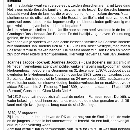
Inleiding
Tot in het laatste kwart van de 20e eeuw zeiden Bosschenaren altijd twee din
Het is een echte Bossche familie en ze zitten in de textiel. De Bossche binnen
bepaald werd door de families die er woonden en er hun zaken dreven. Maar 
pluriformer en de uitspraak ‘een echte Bossche familie’ is niet meer van deze ti
soms wel eens de indruk dat tegenwoordig alle binnensteden gelijkvormig wor
1
grootwinkelbedrijven het stadsbeeld bepalen.
Je kunt zeker wel stellen dat de familie haar sporen heeft verdiend in de text
Groningse Bosschenaar Jan Boelens. En dat is altijd zo gebleven. Ook nu nog z
gebied, de textielhandel.
Wanneer kun je spreken van een echte Bossche familie? De Bossche Boelens
hun voorvader Jan Boelens zich al in 1832 in Den Bosch vestigde, mag men to
Bossche’ familie te maken hebben. De meeste leden zijn Den Bosch en Noord
zijn toch weer elders terecht gekomen. Hier volgt het verhaal van Jan Boelens
Joannes Jacobs (ook wel: Joannes Jacobus) (Jan) Boelens
, militair, smid
Nijmegen, vervolgens agent van politie, winkelier tevens marktkoopman, oude
2
Hertogenbosch, geboren te Groningen op 31 december 1797
, gedoopt aldaa
overleden te 's-Hertogenbosch op 25 november 1863, zoon van Jacobus Jac
Sprottinga. Jan is getrouwd te Nijmegen op 24 november 1831 met Joanna (o
winkelierster oude- en nieuwe kleding, beddenverhuurster en marktkoopvrou
aldaar RK-parochie St. Pieter op 7 juni 1809, overleden aldaar op 17 april 1
4
(Bernard) Consent en Clara Maria Niel.
Tot
1810
speelt zijn jeugd zich af naast de molen in Farmsum (gem. Delfzijl), 
vader belasting moest innen over alles wat er op de molen gemalen werd. Di
keert met zijn twee jongens terug naar de stad Groningen.
1810, 12 augustus:
Zij komen onder de hoede van de RK-armenzorg van de Stad. Jacob, de vader
en de jongens komen in het armenweeshuis terecht. Na een half jaar overlijdt
oud, zijn dan volledig wees.
Acht jaar verblijft Jan in het weeshuis, van
1810 tot 1818
. Hij was daar bepaald