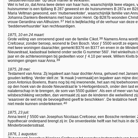
‘beddenverhuurster’ op deze manier te verklaren.
Wel is het zo, dat Anna twee delen van haar huis, waarschijnlijk twee etage
huisnummer is een tijdlang B 287 geweest en de huisnummers B 287a en B2
Maria Veltman gewoond, een ‘mutsenwerkster’, waarschijnlijk familie van Ann
Johanna Dankers-Beekmans met haar zoon Henri. Op B287b woonden Christia
37
vrouw Gerardina van Althuizen.
Het is twijfelachtig of de verhuur van deze 
‘beddenverhuurster’ kan rechtvaardigen.
1875, 10 en 24 maart:
38
Grote veiling van onroerend goed van de familie Cikot.
Namens Anna wordt 
Crefcoeur, zonder beroep, wonend te Den Bosch. Voor ƒ 5500 wordt ze eigena
met twee woningen daarachter, gemerkt B376 en B377 en erven in de Minder
Nieuwstraat, kadastraal bekend onder sectie G nummer 560’. Het winkelhuis i
jaar en de achterwoningen bij gedeelten voor ƒ 4.10 per week. Willem Kivits
39
woningen gingen naar Anna.
1875, 28 mei:
Testament van Anna: Zij legateert aan haar dochter Anna, gehuwd met Jansen,
gouden ketting. Verder stelt ze: ‘Ik maak [=vermaak] en legateer aan mijne 
zoon Antonius Boelens, thans nog bij mij inwonende, het aan mij toebehoore
op den hoek van de doode Nieuwstraat te 's-Hertogenbosch, onder den last en
nalatenschap in te brengen, de som van 5500 gulden’. Als een of meer van ha
wilsbeschikking verzetten, dan vermaakt zij aan de kinderen die welwillend z
‘waarover de wet mij de bevoegdheid geeft te beschikken’. De testatrice heef
40
niet mede kunnen ondertekenen.
1875, 23 juli:
Anna leent ƒ 5500 van Josephus Nicolaas Crefcoeur, een Bossche rentenier. Zij
hypothecair onderpand brengt zij in: De onverdeelde helft van het huis in de S
Minderbroedersstraat.
1876, 1 augustus: