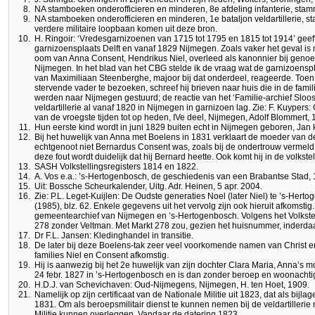
8.
NA stamboeken onderofficieren en minderen, 8e afdeling infanterie, st
9.
NA stamboeken onderofficieren en minderen, 1e bataljon veldartillerie, 
verdere militaire loopbaan komen uit deze bron.
10.
H. Ringoir: ‘Vredesgarnizoenen van 1715 tot 1795 en 1815 tot 1914’ geeft 
garnizoensplaats Delft en vanaf 1829 Nijmegen. Zoals vaker het geval is
oom van Anna Consent, Hendrikus Niel, overleed als kanonnier bij genoe
Nijmegen. In het blad van het CBG stelde ik de vraag wat de garnizoensp
van Maximiliaan Steenberghe, majoor bij dat onderdeel, reageerde. Toen 
stervende vader te bezoeken, schreef hij brieven naar huis die in de fami
werden naar Nijmegen gestuurd; de reactie van het ‘Familie-archief Sloos’
veldartillerie al vanaf 1820 in Nijmegen in garnizoen lag. Zie: F. Kuypers
van de vroegste tijden tot op heden, IVe deel, Nijmegen, Adolf Blommert, 
11.
Hun eerste kind wordt in juni 1829 buiten echt in Nijmegen geboren, Jan
12.
Bij het huwelijk van Anna met Boelens in 1831 verklaart de moeder van 
echtgenoot niet Bernardus Consent was, zoals bij de ondertrouw vermel
deze fout wordt duidelijk dat hij Bernard heette. Ook komt hij in de volkste
13.
SASH Volkstellingsregisters 1814 en 1822.
14.
A. Vos e.a.: ’s-Hertogenbosch, de geschiedenis van een Brabantse Stad, 
15.
Uit: Bossche Scheurkalender, Uitg. Adr. Heinen, 5 apr. 2004.
16.
Zie: P.L. Leget-Kuijlen: De Oudste generaties Noel (later Niel) te ’s-Her
(1985), blz. 62. Enkele gegevens uit het vervolg zijn ook hieruit afkomsti
gemeentearchief van Nijmegen en ’s-Hertogenbosch. Volgens het Volkstel
278 zonder Veltman. Met Markt 278 zou, gezien het huisnummer, inderdaa
17.
Dr F.L. Jansen: Kledinghandel in transitie.
18.
De later bij deze Boelens-tak zeer veel voorkomende namen van Christ en
families Niel en Consent afkomstig.
19.
Hij is aanwezig bij het 2e huwelijk van zijn dochter Clara Maria, Anna’s
24 febr. 1827 in ’s-Hertogenbosch en is dan zonder beroep en woonachti
20.
H.D.J. van Schevichaven: Oud-Nijmegens, Nijmegen, H. ten Hoet, 1909.
21.
Namelijk op zijn certificaat van de Nationale Militie uit 1823, dat als bijla
1831. Om als beroepsmilitair dienst te kunnen nemen bij de veldartillerie 
Militie kunnen overleggen. Vandaar de datering 1823.