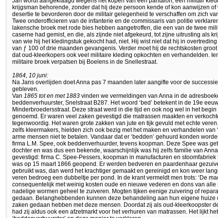
Jan wordt aangeklaagd wegens het kopen van een pantalon, een militair kledin
krijgsman behorende, zonder dat hij deze persoon kende of kon aanwijzen o
desertie te bevorderen door de militair gelegenheid te verschaffen om zich va
Twee onderofficieren van de infanterie en de commissaris van politie verklare
lakensche broek met rode bies hebben aangetroffen, die een van de twee mili
caserne had gemist, en die, als zijnde niet afgekeurd, tot zijne uitrusting als k
van wie hij het kledingstuk gekocht had, niet. Hij wist niet dat hij in overtred
van ƒ 100 of drie maanden gevangenis. Verder moet hij de rechtskosten groot 
dat oud-kleerkopers ook veel militaire kleding opkochten en verhandelden. Ie
militaire broek verpatsen bij Boelens in de Snellestraat.
1864, 10 juni:
Na Jans overlijden doet Anna pas 7 maanden later aangifte voor de successie
gebleven.
Van
1865 tot en met 1883
vinden we vermeldingen van Anna in de adresboeken:
beddenverhuurster, Snelstraat B287. Het woord ‘bed’ betekent in de 19e ee
Minderbroedersstraat. Deze straat werd in die tijd en ook nog wel in het begi
genoemd. Er waren veel zaken gevestigd die matrassen maakten en verkochte
tegenwoordig. Het waren grote zakken van jute en tijk gevuld met echte veren.
zelfs kleermakers, hielden zich ook bezig met het maken en verhandelen van
arme mensen niet te betalen. Vandaar dat er ‘bedden’ gehuurd konden worde
firma L.M. Spee, ook beddenverhuurder, tevens koopman. Deze Spee was getui
dochter en was dus een bekende, waarschijnlijk was hij zelfs familie van Anna
gevestigd: firma C. Spee-Pessers, koopman in manufacturen en stoomfabriek t
was op 15 maart 1866 geopend. Er werden bedveren en paardenhaar gezuiverd
gebruikt was, dan werd het krachtiger gemaakt en gereinigd en kon weer lange
veren bedroeg een dubbeltje per pond. In de krant vermeldt men trots: ‘De machi
consequentelijk met weinig kosten oude en nieuwe vederen en dons van alle 
nadelige wormen geheel te zuiveren. Mogten tijken eenige zuivering of repar
gedaan. Belanghebbenden kunnen deze behandeling aan hun eigene huize da
zaken gedaan hebben met deze mensen. Doordat zij als oud-kleerkoopster de 
had zij aldus ook een afzetmarkt voor het verhuren van matrassen. Het lijkt h