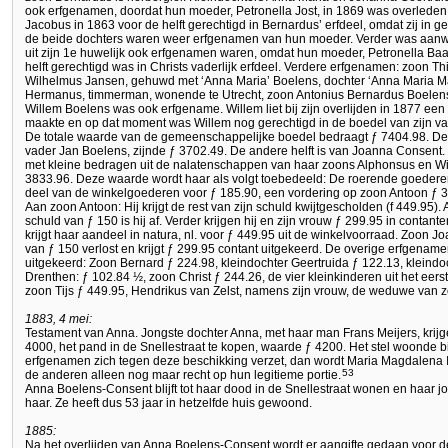
ook erfgenamen, doordat hun moeder, Petronella Jost, in 1869 was overleden. 
Jacobus in 1863 voor de helft gerechtigd in Bernardus’ erfdeel, omdat zij 
de beide dochters waren weer erfgenamen van hun moeder. Verder was aanwe
uit zijn 1e huwelijk ook erfgenamen waren, omdat hun moeder, Petronella Ba
helft gerechtigd was in Christs vaderlijk erfdeel. Verdere erfgenamen: zoon 
Wilhelmus Jansen, gehuwd met ‘Anna Maria’ Boelens, dochter ‘Anna Maria 
Hermanus, timmerman, wonende te Utrecht, zoon Antonius Bernardus Boelen
Willem Boelens was ook erfgename. Willem liet bij zijn overlijden in 1877 een
maakte en op dat moment was Willem nog gerechtigd in de boedel van zijn va
De totale waarde van de gemeenschappelijke boedel bedraagt ƒ 7404.98. De h
vader Jan Boelens, zijnde ƒ 3702.49. De andere helft is van Joanna Consent
met kleine bedragen uit de nalatenschappen van haar zoons Alphonsus en Wille
3833.96. Deze waarde wordt haar als volgt toebedeeld: De roerende goederen 
deel van de winkelgoederen voor ƒ 185.90, een vordering op zoon Antoon ƒ 
Aan zoon Antoon: Hij krijgt de rest van zijn schuld kwijtgescholden (f 449.95
schuld van ƒ 150 is hij af. Verder krijgen hij en zijn vrouw ƒ 299.95 in conta
krijgt haar aandeel in natura, nl. voor ƒ 449.95 uit de winkelvoorraad. Zoon
van ƒ 150 verlost en krijgt ƒ 299.95 contant uitgekeerd. De overige erfgename
uitgekeerd: Zoon Bernard ƒ 224.98, kleindochter Geertruida ƒ 122.13, kleind
Drenthen: ƒ 102.84 ½, zoon Christ ƒ 244.26, de vier kleinkinderen uit het eer
zoon Tijs ƒ 449.95, Hendrikus van Zelst, namens zijn vrouw, de weduwe van 
1883, 4 mei:
Testament van Anna. Jongste dochter Anna, met haar man Frans Meijers, krijg
4000, het pand in de Snellestraat te kopen, waarde ƒ 4200. Het stel woonde b
erfgenamen zich tegen deze beschikking verzet, dan wordt Maria Magdalena
53
de anderen alleen nog maar recht op hun legitieme portie.
Anna Boelens-Consent blijft tot haar dood in de Snellestraat wonen en haar 
haar. Ze heeft dus 53 jaar in hetzelfde huis gewoond.
1885:
Na het overlijden van Anna Boelens-Consent wordt er aangifte gedaan voor d