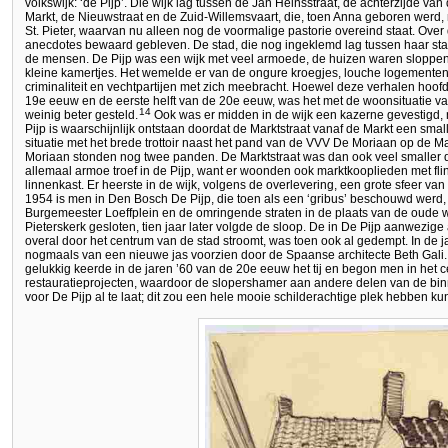
volkswijk: ‘de Pijp’. Die wijk lag tussen de Jan Heinsstraat, de achterzijde 
Markt, de Nieuwstraat en de Zuid-Willemsvaart, die, toen Anna geboren werd,
St. Pieter, waarvan nu alleen nog de voormalige pastorie overeind staat. Over
anecdotes bewaard gebleven. De stad, die nog ingeklemd lag tussen haar stad
de mensen. De Pijp was een wijk met veel armoede, de huizen waren slopp
kleine kamertjes. Het wemelde er van de ongure kroegjes, louche logemente
criminaliteit en vechtpartijen met zich meebracht. Hoewel deze verhalen hoofd
19e eeuw en de eerste helft van de 20e eeuw, was het met de woonsituatie va
14
weinig beter gesteld.
Ook was er midden in de wijk een kazerne gevestigd,
Pijp is waarschijnlijk ontstaan doordat de Marktstraat vanaf de Markt een smal
situatie met het brede trottoir naast het pand van de VVV De Moriaan op de Mar
Moriaan stonden nog twee panden. De Marktstraat was dan ook veel smaller 
allemaal armoe troef in de Pijp, want er woonden ook marktkooplieden met flin
linnenkast. Er heerste in de wijk, volgens de overlevering, een grote sfeer 
1954 is men in Den Bosch De Pijp, die toen als een ‘gribus’ beschouwd werd,
Burgemeester Loeffplein en de omringende straten in de plaats van de oude wi
Pieterskerk gesloten, tien jaar later volgde de sloop. De in De Pijp aanwezige
overal door het centrum van de stad stroomt, was toen ook al gedempt. In de j
nogmaals van een nieuwe jas voorzien door de Spaanse architecte Beth Gali.
gelukkig keerde in de jaren ’60 van de 20e eeuw het tij en begon men in het
restauratieprojecten, waardoor de slopershamer aan andere delen van de bin
voor De Pijp al te laat; dit zou een hele mooie schilderachtige plek hebben k