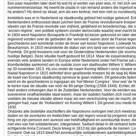
Een paar maanden later doet hij wat hij al eerder van plan was, nl. het zich v
nummerverwisselaar. Hij neemt de plaats in van iemand anders die ingeloot 
hij anders? Hij stond op straat, arm als een kerkrat, met een niet zo rooskleur
Inmiddels was er in Nederland op staatkundig gebied het nodige gebeurd. En
Nederlanders enthousiast staan juichen toen de Franse revolutionaire troe
ideeën van de Franse revolutie van vrijheid, gelijkheid en broederschap, die
‘ancien régime’, een politiek systeem zonder democratie waarbij veel macht bi
In 1804 werd Napoleon Bonaparte in Frankrijk tot keizer gekroond en later stel
regerend vorsten over de gebieden die ‘veroverd’ waren door de Franse legers
geschiedenis een koninkrijk onder de broer van keizer Napoleon: Lodewijk 
Beauharnais. In 1810 veranderde de status van ons land van een soort vazal
Frankrijk. Dit gold trouwens ook voor de Oostenrijkse Nederlanden (de voorm
huidige België). Deze situatie heeft geduurd tot 1814. Maar de expansiedrang
evenals vele andere landen in Europa wilde Nederland onder het Franse juk u
triomfantelijke aankomst van de oudste zoon van stadhouder Willem V, Willem
op 30 november 1813. Hij zou onder de naam Koning Willem I onze nieuwe s
Nadat Napoleon in 1815 definitief door geallieerde troepen bij de slag bij Wa
de kaart van Europa staatkundig opnieuw te gaan indelen. Dit gebeurde tijde
werd en de geschiedenis is ingegaan als ‘het Wener Congres’. Voor wat ‘de N
te keren naar de situatie van vóór de 80-jarige Oorlog (1568-1648). Echter, di
heel anders ontvangen dan in de Zuidelijke Nederlanden. Voor de eersten wa
soevereine onafhankelijke staat waren, maar de laatsten hadden zich nooit e
voelden de nieuwe situatie alleen maar als een verschuiving van de macht, di
gelegen had, naar de ‘Hollanders’ en Koning Willem I. Dit gevoel zou mede 
1830.
Ondanks alle dodelijke slachtoffers die Napoleons oorlogen met zich meebrac
daden en de avonturen en trektochten van zijn legers vooral bij jongeren uit di
hing om zijn persoon een aureool van heldhaftigheid en avontuurlijk leven,
niet vies van het soldatenleven, integendeel. Saillant detail in dit verband be
echtgenote Anna Consent. Deze kreeg in 1813 bij zijn geboorte de namen: L
Consent. Ook na 1815 bleef het avontuurlijke soldatenleven aantrekkingskra