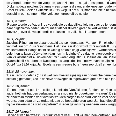
de vergaderingen van de voogden, waar zijn naam nogal eens genoemd word
Dickens, deze notulen. De arme weesjongens die onder de knoet gehouden w
Broer Willem Boelens vluchtte in
1815
weg uit het huis, maar Jan hield het l
gesteld in een spinnerij. Hier volgt een greep uit de notulen:
1811, 4 maart:
‘Rapporteerde de Vader [=de voogd, die de dagelijkse leiding over de jongens
haar pligt niet voldeden, dat zij meer als 50 stukken garen te kort kwamen, is
toeverzigt over de vetspinderij te belasten die zulks heeft aangenomen’.
1811, 24 juni:
Jacobus Rijneman wordt aangesteld als ‘spindersbaas’. Van april t/m oktober
van het jaar om 7 uur ‘s morgens. Het hele jaar door wordt tot ‘s avonds 8 uur g
wolleverancier klaagt, dat hij te weinig betaald krijgt voor zijn wol, wordt bes
beter hen te laten dóórwerken dan hen ‘in ledigheid’ de dag te laten doorbre
Van
21 oktober tot 18 november 1811
waren Augustinus Boelma en Jan Boelen
Waarschijnlijk hebben de twee jongens langs de straat gezworven en zijn ze
Op
24 juni 1816
krijgt Jan Boelens een nieuwe buis [=een soort kiel] en een b
1816, 25 november:
‘Daar Jacob Boelens (dit zal wel Jan moeten zijn) zig aan onderscheidene die
schuldig gemaakt, zoo is dezelve deswegen in tegenwoordigheid van alle jong
1817, 20 januari:
‘De ondervoogd geeft het college kennis dat Van Akkeren, Boelens en Nicol
vader het huis hadden verlaaten, en als nog niet teruggekomen waaren’. De 
ze anders misschien voor overlast zouden zorgen in de stad. Alleen voor sp
woensdagmiddag en zaterdagmiddag op bepaalde uren weg. Jan had diezel
hij die stiekem in de stad verpatsen? In ieder geval is hij weer een week weg
1817, 16 februari:
De vader van het weeshuis drinkt veel te veel. Eerst wil men hem ontslaan, m