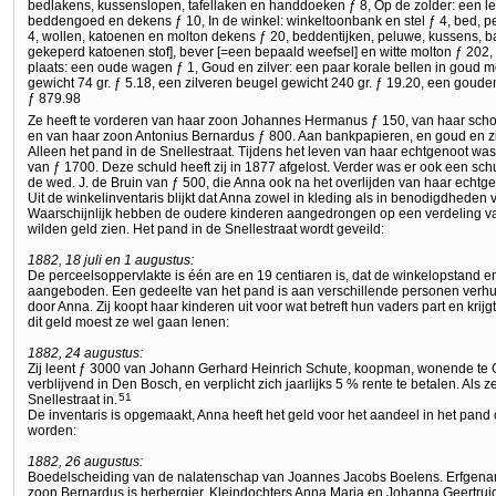
bedlakens, kussenslopen, tafellaken en handdoeken ƒ 8, Op de zolder: een led
beddengoed en dekens ƒ 10, In de winkel: winkeltoonbank en stel ƒ 4, bed, p
4, wollen, katoenen en molton dekens ƒ 20, beddentijken, peluwe, kussens, baa
gekeperd katoenen stof], bever [=een bepaald weefsel] en witte molton ƒ 202
plaats: een oude wagen ƒ 1, Goud en zilver: een paar korale bellen in goud met
gewicht 74 gr. ƒ 5.18, een zilveren beugel gewicht 240 gr. ƒ 19.20, een goude
ƒ 879.98
Ze heeft te vorderen van haar zoon Johannes Hermanus ƒ 150, van haar sc
en van haar zoon Antonius Bernardus ƒ 800. Aan bankpapieren, en goud en zi
Alleen het pand in de Snellestraat. Tijdens het leven van haar echtgenoot wa
van ƒ 1700. Deze schuld heeft zij in 1877 afgelost. Verder was er ook een 
de wed. J. de Bruin van ƒ 500, die Anna ook na het overlijden van haar echtgen
Uit de winkelinventaris blijkt dat Anna zowel in kleding als in benodigdhede
Waarschijnlijk hebben de oudere kinderen aangedrongen op een verdeling v
wilden geld zien. Het pand in de Snellestraat wordt geveild:
1882, 18 juli en 1 augustus:
De perceelsoppervlakte is één are en 19 centiaren is, dat de winkelopstand e
aangeboden. Een gedeelte van het pand is aan verschillende personen verh
door Anna. Zij koopt haar kinderen uit voor wat betreft hun vaders part en krij
dit geld moest ze wel gaan lenen:
1882, 24 augustus:
Zij leent ƒ 3000 van Johann Gerhard Heinrich Schute, koopman, wonende te G
verblijvend in Den Bosch, en verplicht zich jaarlijks 5 % rente te betalen. Als z
51
Snellestraat in.
De inventaris is opgemaakt, Anna heeft het geld voor het aandeel in het pan
worden:
1882, 26 augustus:
Boedelscheiding van de nalatenschap van Joannes Jacobs Boelens. Erfgen
zoon Bernardus is herbergier. Kleindochters Anna Maria en Johanna Geertrui