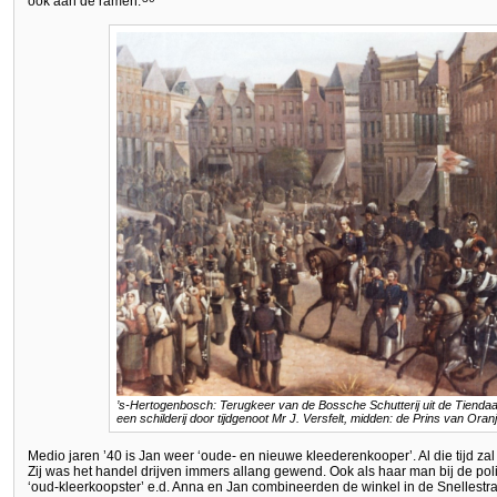
ook aan de ramen.
’s-Hertogenbosch: Terugkeer van de Bossche Schutterij uit de Tienda
een schilderij door tijdgenoot Mr J. Versfelt, midden: de Prins van Oranj
Medio jaren ’40 is Jan weer ‘oude- en nieuwe kleederenkooper’. Al die tijd z
Zij was het handel drijven immers allang gewend. Ook als haar man bij de poli
‘oud-kleerkoopster’ e.d. Anna en Jan combineerden de winkel in de Snellest