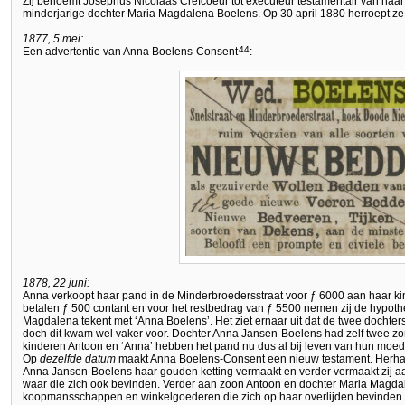
Zij benoemt Josephus Nicolaas Crefcoeur tot executeur testamentair van haar
minderjarige dochter Maria Magdalena Boelens. Op 30 april 1880 herroept z
1877, 5 mei:
44
Een advertentie van Anna Boelens-Consent
:
1878, 22 juni:
Anna verkoopt haar pand in de Minderbroedersstraat voor ƒ 6000 aan haar ki
betalen ƒ 500 contant en voor het restbedrag van ƒ 5500 nemen zij de hypoth
Magdalena tekent met ‘Anna Boelens’. Het ziet ernaar uit dat de twee dochter
doch dit kwam wel vaker voor. Dochter Anna Jansen-Boelens had zelf twee z
kinderen Antoon en ‘Anna’ hebben het pand nu dus al bij leven van hun moe
Op
dezelfde datum
maakt Anna Boelens-Consent een nieuw testament. Herhaal
Anna Jansen-Boelens haar gouden ketting vermaakt en verder vermaakt zij a
waar die zich ook bevinden. Verder aan zoon Antoon en dochter Maria Magda
koopmansschappen en winkelgoederen die zich op haar overlijden bevinden i