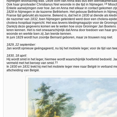
Nijmegen woonachtig was. Deze oom van Anna was dus een dienstkameraad 
19
Ook haar grootvader Christianus Niel woonde in die tijd in Nijmegen.
Missch
Enkele aanwijzingen over hoe Jan en Anna met elkaar in contact gekomen zijn
1828
in Nijmegen in de kazerne Bethlehem. Het gebouw Bethlehem in Nijmeg
Franse tijd gebruikt als kazerne. Bekend is, dat het in
1830
al diende als kledin
de nazomer van
1832
, toen Nijmegen geteisterd werd door een cholera-epidem
cholera-hospitaal ingericht. Het was tevens kledingmagazijn voor de Gronings
Dankzij deze gegevens komen we te weten hoe onze Groninger Jan Boelens z
leren kennen. Het is niet onwaarschijnlijk dat Anna door toedoen van haar gr
woonde en werkte toen zij Jan leerde kennen.
In juni 1829 wordt hun zoontje Bernard geboren, maar ze trouwen nog niet.
1829, 22 september:
Jan wordt opnieuw geëngageerd, nu bij het mobiele leger, voor de tijd van t
1830, 18 april:
Hij wordt smid in het leger, hiermee wordt waarschijnlijk hoefsmid bedoeld.
21
vermeld met het beroep van smid.
In
1830 en 1831
trekt hij met het mobiele leger mee naar België in verband met
afscheiding van België.