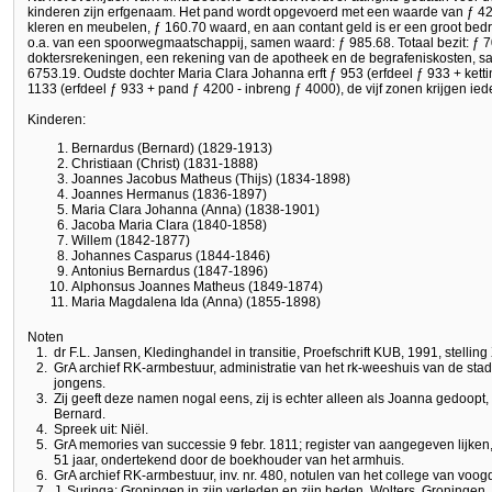
kinderen zijn erfgenaam. Het pand wordt opgevoerd met een waarde van ƒ 4200.
kleren en meubelen, ƒ 160.70 waard, en aan contant geld is er een groot bedr
o.a. van een spoorwegmaatschappij, samen waard: ƒ 985.68. Totaal bezit: ƒ
doktersrekeningen, een rekening van de apotheek en de begrafeniskosten, sa
6753.19. Oudste dochter Maria Clara Johanna erft ƒ 953 (erfdeel ƒ 933 + kett
1133 (erfdeel ƒ 933 + pand ƒ 4200 - inbreng ƒ 4000), de vijf zonen krijgen ied
Kinderen:
Bernardus (Bernard) (1829-1913)
Christiaan (Christ) (1831-1888)
Joannes Jacobus Matheus (Thijs) (1834-1898)
Joannes Hermanus (1836-1897)
Maria Clara Johanna (Anna) (1838-1901)
Jacoba Maria Clara (1840-1858)
Willem (1842-1877)
Johannes Casparus (1844-1846)
Antonius Bernardus (1847-1896)
Alphonsus Joannes Matheus (1849-1874)
Maria Magdalena Ida (Anna) (1855-1898)
Noten
1.
dr F.L. Jansen, Kledinghandel in transitie, Proefschrift KUB, 1991, stelling 
2.
GrA archief RK-armbestuur, administratie van het rk-weeshuis van de stad G
jongens.
3.
Zij geeft deze namen nogal eens, zij is echter alleen als Joanna gedoop
Bernard.
4.
Spreek uit: Niël.
5.
GrA memories van successie 9 febr. 1811; register van aangegeven lijken
51 jaar, ondertekend door de boekhouder van het armhuis.
6.
GrA archief RK-armbestuur, inv. nr. 480, notulen van het college van vo
7.
J. Suringa: Groningen in zijn verleden en zijn heden, Wolters, Groningen, 