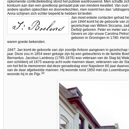
opkomende confectiekleding stond het publiek wantrouwend. Men schafte zich 
kostuum aan dan een goedkoop gemaakt pak van mindere kwaliteit. Van oud-k
andere spullen opkochten en doorverkochten, men noemt hen dan ‘uitdragers’ 
Anna schijnen zich echter beperkt te hebben tot textiel.
Jan moet enkele contacten gehad he
juni 1844
komt hij de geboorte van z
gezelschap van Willem Siccama, zad
Delfzijl geboren. Peter en meter van
Gevers en zijn vrouw Carolina Petro
geboren in Groningen in 1780. Het k
waren goede bekenden.
1847:
Jan komt de geboorte van zijn zoontje Antoon aangeven in gezelschap 
jaar. Deze zou in 1854 weer getuige zijn bij een gebeurtenis in de familie Boel
Bernardus. Jacobus Lambooy (1795-1876) was veteraan van de Slag bij Wate
een schilderij uit 1875 waarop acht oude mannen staan, veteranen van de Sl
om het feit te memoreren dat deze genadeslag voor Napoleon 60 jaar daarv
van de daar afgebeelde mannen. Hij woonde rond 1850 met zijn Luxemburgse v
32
woonde hij in de Pijp.