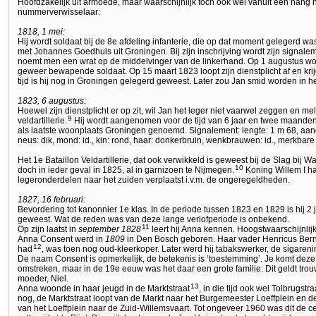
Hoofdzakelijk uit armoede, maar waarschijnlijk toch ook wel vanuit een hang 
nummerverwisselaar:
1818, 1 mei:
Hij wordt soldaat bij de 8e afdeling infanterie, die op dat moment gelegerd 
met Johannes Goedhuis uit Groningen. Bij zijn inschrijving wordt zijn signal
noemt men een wrat op de middelvinger van de linkerhand. Op 1 augustus wor
geweer bewapende soldaat. Op 15 maart 1823 loopt zijn dienstplicht af en krijgt 
tijd is hij nog in Groningen gelegerd geweest. Later zou Jan smid worden in he
1823, 6 augustus:
Hoewel zijn dienstplicht er op zit, wil Jan het leger niet vaarwel zeggen en meldt
9
veldartillerie.
Hij wordt aangenomen voor de tijd van 6 jaar en twee maanden. 
als laatste woonplaats Groningen genoemd. Signalement: lengte: 1 m 68, aangez
neus: dik, mond: id., kin: rond, haar: donkerbruin, wenkbrauwen: id., merkba
Het 1e Bataillon Veldartillerie, dat ook verwikkeld is geweest bij de Slag bij Wa
10
doch in ieder geval in 1825, al in garnizoen te Nijmegen.
Koning Willem I ha
legeronderdelen naar het zuiden verplaatst i.v.m. de ongeregeldheden.
1827, 16 februari:
Bevordering tot kanonnier 1e klas. In de periode tussen 1823 en 1829 is hij 2 
geweest. Wat de reden was van deze lange verlofperiode is onbekend.
11
Op zijn laatst in
september 1828
leert hij Anna kennen. Hoogstwaarschijnlij
Anna Consent werd in
1809
in Den Bosch geboren. Haar vader Henricus Ber
12
had
, was toen nog oud-kleerkoper. Later werd hij tabakswerker, de sigaren
De naam Consent is opmerkelijk, de betekenis is ‘toestemming’. Je komt dez
omstreken, maar in de 19e eeuw was het daar een grote familie. Dit geldt tro
moeder, Niel.
13
Anna woonde in haar jeugd in de Marktstraat
, in die tijd ook wel Tolbrugs
nog, de Marktstraat loopt van de Markt naar het Burgemeester Loeffplein en de 
van het Loeffplein naar de Zuid-Willemsvaart. Tot ongeveer 1960 was dit de 