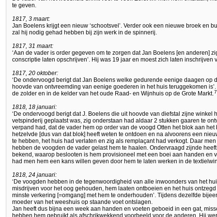
te geven.
1817, 3 maart:
Jan Boelens krijgt een nieuw ‘schootsvel’. Verder ook een nieuwe broek en bu
zal hij nodig gehad hebben bij zijn werk in de spinnerij.
1817, 31 maart:
‘Aan de vader is order gegeven om te zorgen dat Jan Boelens [en anderen] zi
conscriptie laten opschrijven’. Hij was 19 jaar en moest zich laten inschrijven v
1817, 20 oktober:
‘De ondervoogd berigt dat Jan Boelens welke gedurende eenige daagen op de
hoovde van ontvreemding van eenige goederen in het huis teruggekomen is’
7
de zolder en in de kelder van het oude Raad- en Wijnhuis op de Grote Markt.
1818, 18 januari:
‘De ondervoogd berigt dat J. Boelens die uit hoovde van diefstal zijne winkel 
vetspinderij geplaatst was, zig onderstaan had aldaar 2 stukken gaaren te ont
verpand had, dat de vader hem op order van de voogd Otten het blok aan het 
hetzelvde [dus van dat blok] heeft weten te ontdoen en na alvoorens een ni
te hebben, het huis had verlaten en zig als remplaçant had verkogt. Daar men 
hebben de voogden de vader gelast hem te haalen. Ondervraagd zijnde heeft 
bekend, waarop beslooten is hem provisioneel met een boei aan handen en voete
had men hem een kans willen geven door hem te laten werken in de textielwi
1818, 24 januari:
‘De voogden hebben in de tegenwoordigheid van alle inwoonders van het hui
misdrijven voor het oog gehouden, hem laaten ontboeien en het huis ontzeg
minste verkering [=omgang] met hem te onderhouden’. Tijdens dezelfde bije
moeder van het weeshuis op staande voet ontslagen.
Jan heeft dus bijna een week aan handen en voeten geboeid in een gat, missch
hebben hem gebruikt als afschrikwekkend voorbeeld voor de anderen. Hij werd