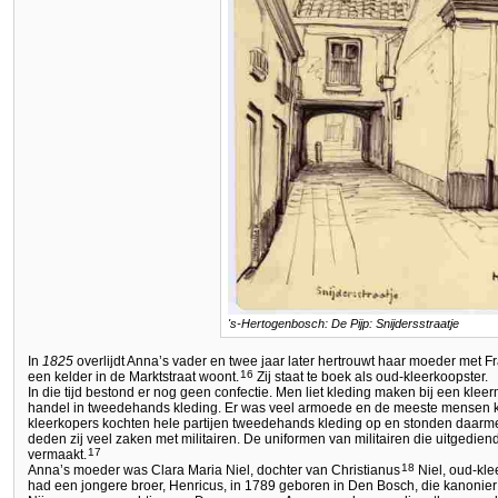
's-Hertogenbosch: De Pijp: Snijdersstraatje
In
1825
overlijdt Anna’s vader en twee jaar later hertrouwt haar moeder met Fr
16
een kelder in de Marktstraat woont.
Zij staat te boek als oud-kleerkoopster.
In die tijd bestond er nog geen confectie. Men liet kleding maken bij een kle
handel in tweedehands kleding. Er was veel armoede en de meeste mensen 
kleerkopers kochten hele partijen tweedehands kleding op en stonden daarme
deden zij veel zaken met militairen. De uniformen van militairen die uitgedi
17
vermaakt.
18
Anna’s moeder was Clara Maria Niel, dochter van Christianus
Niel, oud-kle
had een jongere broer, Henricus, in 1789 geboren in Den Bosch, die kanonier wa