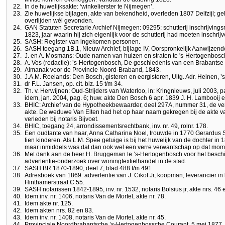
22.
In de huwelijksakte: ‘winkelierster te Nijmegen’.
23.
Zie huwelijkse bijlagen, akte van bekendheid, overleden 1807 Delfzijl; gel
overlijden wél gevonden.
24.
GAN Statuten Secretarie Archief Nijmegen: 09295: schutterij inschrijvings
1823, jaar waarin hij zich eigenlijk voor de schutterij had moeten inschrijve
25.
SASH: Register van ingekomen personen.
26.
SASH toegang 1B.1, Nieuw Archief, bijlage IV, Oorspronkelijk Aanwijzende
27.
J. en A. Mosmans: Oude namen van huizen en straten te 's-Hertogenbosch, 
28.
A. Vos (redactie): ’s-Hertogenbosch, De geschiedenis van een Brabantse 
29.
Almanak voor de Provincie Noord-Braband, 1843.
30.
J.A.M. Roelands: Den Bosch, gisteren en eergisteren, Uitg. Adr. Heinen, ’
31.
dr F.L. Jansen, op. cit. blz. 15 t/m 34.
32.
Th. v. Herwijnen: Oud-Strijders van Waterloo, in: Kringnieuws, juli 2003, 
idem, jan. 2004, pag. 6; huw. akte Den Bosch 6 apr. 1839 J. H. Lambooij 
33.
BHIC: Archief van de Hypotheekbewaarder, deel 297A, nummer 31, de v
akte. De weduwe Van Elten had het op haar naam gekregen bij de akte va
verleden bij notaris Bijvoet.
34.
BHIC, toegang 24, arrondissementsrechtbank, inv. nr. 49, rolnr. 178.
35.
Een oudtante van haar, Anna Catharina Noel, trouwde in 1770 Gerardus S
tien kinderen. Als L.M. Spee getuige is bij het huwelijk van de dochter in 
maar inmiddels was dat dan ook wel een verre verwantschap op dat mom
36.
Met dank aan de heer H. Bruggeman te ’s-Hertogenbosch voor het beschik
advertentie-onderzoek over woningtextielhandel in de stad.
37.
SASH BR 1870-1890, deel 7, blad 488 t/m 491.
38.
Adresboek van 1869: advertentie van J. Cikot Jr, koopman, leverancier in 
Hinthamerstraat C 55.
39.
SASH notarissen 1842-1895, inv. nr. 1532, notaris Bolsius jr, akte nrs. 46 
40.
Idem inv. nr. 1406, notaris Van de Mortel, akte nr. 78.
41.
Idem akte nr. 125.
42.
Idem akten nrs. 82 en 83.
43.
Idem inv. nr. 1408, notaris Van de Mortel, akte nr. 45.
44.
Provinciale Noordbrabantsche ’s-Hertogenbossche Courant, 5 mei 1877.