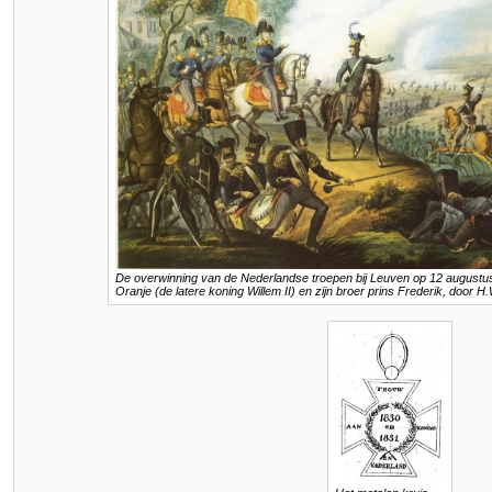
De overwinning van de Nederlandse troepen bij Leuven op 12 augustus
Oranje (de latere koning Willem II) en zijn broer prins Frederik, door