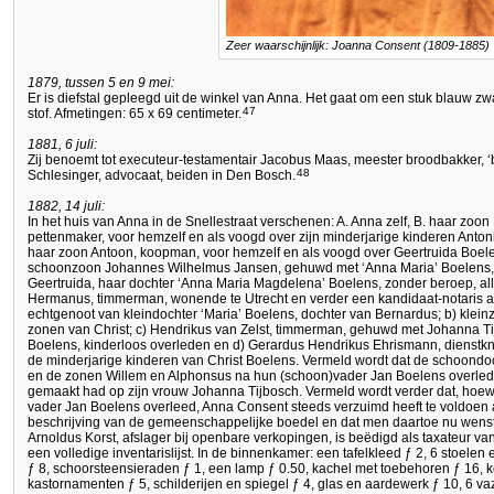
Zeer waarschijnlijk: Joanna Consent (1809-1885)
1879, tussen 5 en 9 mei:
Er is diefstal gepleegd uit de winkel van Anna. Het gaat om een stuk blauw zw
47
stof. Afmetingen: 65 x 69 centimeter.
1881, 6 juli:
Zij benoemt tot executeur-testamentair Jacobus Maas, meester broodbakker, ‘b
48
Schlesinger, advocaat, beiden in Den Bosch.
1882, 14 juli:
In het huis van Anna in de Snellestraat verschenen: A. Anna zelf, B. haar zoon
pettenmaker, voor hemzelf en als voogd over zijn minderjarige kinderen Anton
haar zoon Antoon, koopman, voor hemzelf en als voogd over Geertruida Boelen
schoonzoon Johannes Wilhelmus Jansen, gehuwd met ‘Anna Maria’ Boelens, 
Geertruida, haar dochter ‘Anna Maria Magdelena’ Boelens, zonder beroep, al
Hermanus, timmerman, wonende te Utrecht en verder een kandidaat-notaris al
echtgenoot van kleindochter ‘Maria’ Boelens, dochter van Bernardus; b) klei
zonen van Christ; c) Hendrikus van Zelst, timmerman, gehuwd met Johanna T
Boelens, kinderloos overleden en d) Gerardus Hendrikus Ehrismann, dienstkn
de minderjarige kinderen van Christ Boelens. Vermeld wordt dat de schoondo
en de zonen Willem en Alphonsus na hun (schoon)vader Jan Boelens overled
gemaakt had op zijn vrouw Johanna Tijbosch. Vermeld wordt verder dat, hoew
vader Jan Boelens overleed, Anna Consent steeds verzuimd heeft te voldoen a
beschrijving van de gemeenschappelijke boedel en dat men daartoe nu wenst
Arnoldus Korst, afslager bij openbare verkopingen, is beëdigd als taxateur v
een volledige inventarislijst. In de binnenkamer: een tafelkleed ƒ 2, 6 stoelen e
ƒ 8, schoorsteensieraden ƒ 1, een lamp ƒ 0.50, kachel met toebehoren ƒ 16, 
kastornamenten ƒ 5, schilderijen en spiegel ƒ 4, glas en aardewerk ƒ 10, 6 v