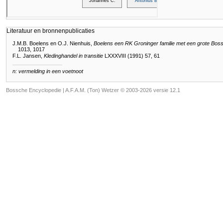
Literatuur en bronnenpublicaties
J.M.B. Boelens en O.J. Nienhuis,
Boelens een RK Groninger familie met een grote Bos
1013, 1017
F.L. Jansen,
Kledinghandel in transitie
LXXXVIII (1991) 57, 61
n: vermelding in een voetnoot
Bossche Encyclopedie |
A.F.A.M. (Ton) Wetzer © 2003-2026 versie 12.1