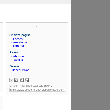
Op deze pagina
Functies
Genealogie
Literatuur
Akten
Geboorte
Huwelijk
Zie ook
TracesOfWar
URL om naar deze pagina te linken: