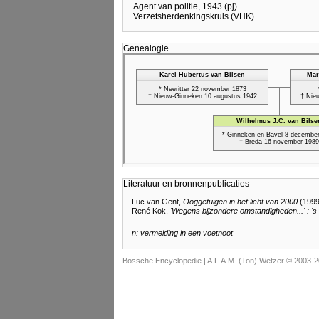
Agent van politie, 1943 (pj)
Verzetsherdenkingskruis (VHK)
Genealogie
Literatuur en bronnenpublicaties
Luc van Gent,
Ooggetuigen in het licht van 2000
(1999
René Kok,
'Wegens bijzondere omstandigheden...' : 's
n: vermelding in een voetnoot
Bossche Encyclopedie |
A.F.A.M. (Ton) Wetzer © 2003-2