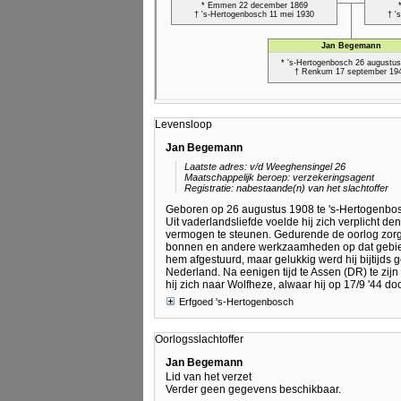
Levensloop
Jan Begemann
Laatste adres: v/d Weeghensingel 26
Maatschappelijk beroep: verzekeringsagent
Registratie: nabestaande(n) van het slachtoffer
Geboren op 26 augustus 1908 te 's-Hertogenbos
Uit vaderlandsliefde voelde hij zich verplicht d
vermogen te steunen. Gedurende de oorlog zorg
bonnen en andere werkzaamheden op dat gebied; 
hem afgestuurd, maar gelukkig werd hij bijtijds
Nederland. Na eenigen tijd te Assen (DR) te zij
hij zich naar Wolfheze, alwaar hij op 17/9 '44 d
Erfgoed 's-Hertogenbosch
Oorlogsslachtoffer
Jan Begemann
Lid van het verzet
Verder geen gegevens beschikbaar.