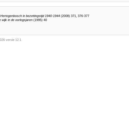
-Hertogenbosch in bezettingstijd 1940-1944
(2008) 371, 376-377
 wijk in de oorlogsjaren
(1995) 40
026 versie 12.1