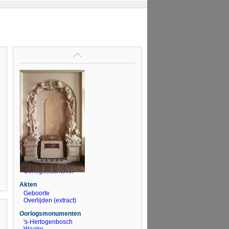
Op deze pagina
Genealogie
Levensloop
Literatuur
Oorlogsslachtoffer
Akten
Geboorte
Overlijden (extract)
Oorlogsmonumenten
's-Hertogenbosch