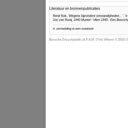
Literatuur en bronnenpublicaties
René Kok,
'Wegens bijzondere omstandigheden...' : 's
Jos van Rooij,
1940 Muntel - Vliert 1945 : Een Bossche
n: vermelding in een voetnoot
Bossche Encyclopedie |
A.F.A.M. (Ton) Wetzer © 2003-2