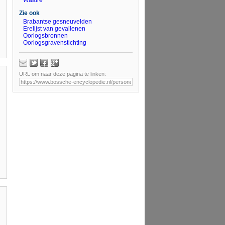
Waalre
Zie ook
Brabantse gesneuvelden
Erelijst van gevallenen
Oorlogsbronnen
Oorlogsgravenstichting
URL om naar deze pagina te linken: