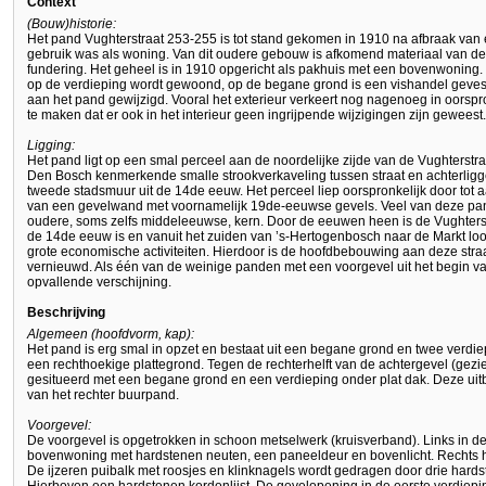
Context
(Bouw)historie:
Het pand Vughterstraat 253-255 is tot stand gekomen in 1910 na afbraak van 
gebruik was als woning. Van dit oudere gebouw is afkomend materiaal van de 
fundering. Het geheel is in 1910 opgericht als pakhuis met een bovenwoning. 
op de verdieping wordt gewoond, op de begane grond is een vishandel gevestig
aan het pand gewijzigd. Vooral het exterieur verkeert nog nagenoeg in oorspro
te maken dat er ook in het interieur geen ingrijpende wijzigingen zijn geweest.
Ligging:
Het pand ligt op een smal perceel aan de noordelijke zijde van de Vughterstra
Den Bosch kenmerkende smalle strookverkaveling tussen straat en achterli
tweede stadsmuur uit de 14de eeuw. Het perceel liep oorspronkelijk door tot 
van een gevelwand met voornamelijk 19de-eeuwse gevels. Veel van deze pa
oudere, soms zelfs middeleeuwse, kern. Door de eeuwen heen is de Vughterstra
de 14de eeuw is en vanuit het zuiden van ’s-Hertogenbosch naar de Markt loo
grote economische activiteiten. Hierdoor is de hoofdbebouwing aan deze straat
vernieuwd. Als één van de weinige panden met een voorgevel uit het begin v
opvallende verschijning.
Beschrijving
Algemeen (hoofdvorm, kap):
Het pand is erg smal in opzet en bestaat uit een begane grond en twee verdie
een rechthoekige plattegrond. Tegen de rechterhelft van de achtergevel (gezi
gesitueerd met een begane grond en een verdieping onder plat dak. Deze uit
van het rechter buurpand.
Voorgevel:
De voorgevel is opgetrokken in schoon metselwerk (kruisverband). Links in d
bovenwoning met hardstenen neuten, een paneeldeur en bovenlicht. Rechts hie
De ijzeren puibalk met roosjes en klinknagels wordt gedragen door drie hard