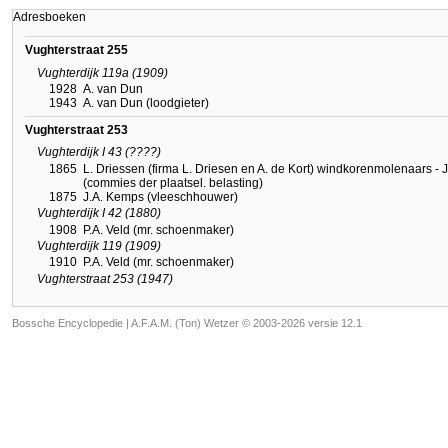
Adresboeken
Vughterstraat 255
Vughterdijk 119a (1909)
1928
A. van Dun
1943
A. van Dun (loodgieter)
Vughterstraat 253
Vughterdijk I 43 (????)
1865
L. Driessen (firma L. Driesen en A. de Kort) windkorenmolenaars -
(commies der plaatsel. belasting)
1875
J.A. Kemps (vleeschhouwer)
Vughterdijk I 42 (1880)
1908
P.A. Veld (mr. schoenmaker)
Vughterdijk 119 (1909)
1910
P.A. Veld (mr. schoenmaker)
Vughterstraat 253 (1947)
Bossche Encyclopedie |
A.F.A.M. (Ton) Wetzer © 2003-2026 versie 12.1