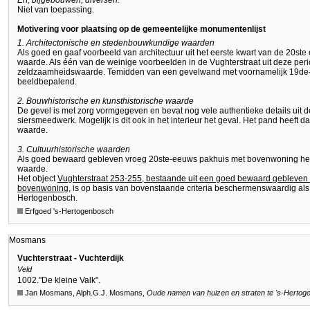
Erf, bijgebouwen, diversen:
Niet van toepassing.
Motivering voor plaatsing op de gemeentelijke monumentenlijst
1. Architectonische en stedenbouwkundige waarden
Als goed en gaaf voorbeeld van architectuur uit het eerste kwart van de 20ste
waarde. Als één van de weinige voorbeelden in de Vughterstraat uit deze per
zeldzaamheidswaarde. Temidden van een gevelwand met voornamelijk 19de-ee
beeldbepalend.
2. Bouwhistorische en kunsthistorische waarde
De gevel is met zorg vormgegeven en bevat nog vele authentieke details uit d
siersmeedwerk. Mogelijk is dit ook in het interieur het geval. Het pand heeft 
waarde.
3. Cultuurhistorische waarden
Als goed bewaard gebleven vroeg 20ste-eeuws pakhuis met bovenwoning heef
waarde.
Het object
Vughterstraat 253-255, bestaande uit een goed bewaard gebleven
bovenwoning
, is op basis van bovenstaande criteria beschermenswaardig al
Hertogenbosch.
Erfgoed 's-Hertogenbosch
Mosmans
Vuchterstraat - Vuchterdijk
Veld
1002.
"De kleine Valk".
Jan Mosmans, Alph.G.J. Mosmans,
Oude namen van huizen en straten te
's-Hertog