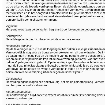
Hierboven een hardstenen kordonlijst. De gevelopening in de eerste verdieping
in de bovenlichten. De overige ramen in de erker zijn vernieuwd. Een ander fr
op de erker op de tweede verdieping. Boven de dubbele openslaande deuren 
valraam. Deze kozijnen en deuren met ramen zijn vernieuwd. Boven deze du
met sluitsteen en in het boogveld siermetselwerk. De gevel heeft een rechte af
aan de achterzijde verankerd zat) met siermetselwerk en op de hoeken korte h
oorspronkelijk een gietijzeren ornament.
Zijgevels:
Het pand wordt aan beide kanten begrensd door belendende bebouwing. Hierdoo
Achtergevel:
De achtergevel is niet zichtbaar vanuit de openbare ruimte.
Ruimtelijke indeling:
Op de tekeningen uit 1910 is de toegang tot het pakhuis links gesitueerd en 
Vermoedelijk is nog voor de bouw ervoor gekozen om dit om te draaien. De i
de tekeningen (met de trap en de indeling van de begane grond gespiegeld) d
Tegen de linker zijmuur is de trap tot de bovenwoning geplaatst. Voor het ove
pakhuis/opslagruimte in gebruik. Op de verdiepingen bevinden zich de woonve
muur de trap. In het tweelaags uitbouwtje aan de achterzijde is op de verdie
voorgevel) op de eerste en tweede verdieping is tegen de rechter zijmuur een
eerste en tweede verdieping zit deze tegen de linker zijmuur.
Constructies:
De verdiepingsbalklagen zijn enkelvoudig, net als de zolderbalklaag. Verdere i
van het pand is niet voorhanden.
Interieurelementen:
Uit aantekeningen blijkt dat er verwacht wordt dat er in het interieur nog div
aanwezig zullen zijn.