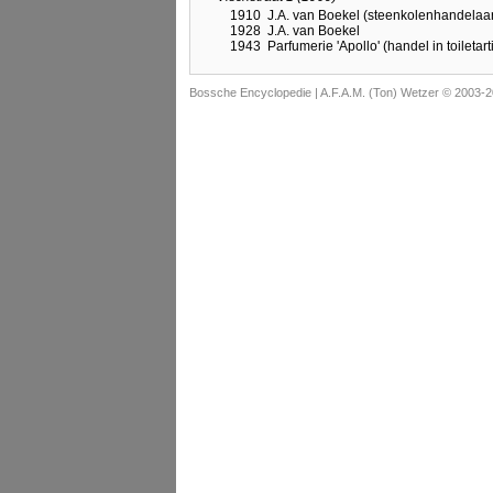
1910
J.A. van Boekel (steenkolenhandelaa
1928
J.A. van Boekel
1943
Parfumerie 'Apollo' (handel in toilet
Bossche Encyclopedie |
A.F.A.M. (Ton) Wetzer © 2003-2