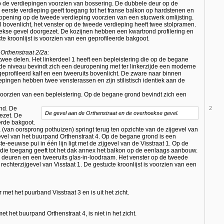
p de verdiepingen voorzien van bossering. De dubbele deur op de
erste verdieping geeft toegang tot het franse balkon op hardstenen en
ropening op de tweede verdieping voorzien van een stucwerk omlijsting.
 bovenlicht, het venster op de tweede verdieping heeft twee stolpramen.
hoekse gevel doorgezet. De kozijnen hebben een kwartrond profilering en
e kroonlijst is voorzien van een geprofileerde bakgoot.
Orthenstraat 2/2a:
t twee delen. Het linkerdeel 1 heeft een bepleistering die op de begane
fde niveau bevindt zich een deuropening met ter linkerzijde een moderne
geprofileerd kalf en een tweeruits bovenlicht. De zware naar binnen
pingen hebben twee vensterassen en zijn stilistisch identiek aan de
s voorzien van een bepleistering. Op de begane grond bevindt zich een
ind. De
2
De gevel aan de Orthenstraat en de overhoekse gevel.
gezet. De
eerde bakgoot.
 (van oorsprong pothuizen) springt terug ten opzichte van de zijgevel van
rgevel van het buurpand Orthenstraat 4. Op de begane grond is een
eeuwse pui in één lijn ligt met de zijgevel van de Visstraat 1. Op de
 die toegang geeft tot het dak annex het balkon op de eenlaags aanbouw.
e deuren en een tweeruits glas-in-loodraam. Het venster op de tweede
 rechterzijgevel van Visstaat 1. De gestucte kroonlijst is voorzien van een
et het puurband Visstraat 3 en is uit het zicht.
het buurpand Orthenstraat 4, is niet in het zicht.