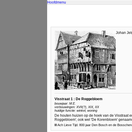
Hoofdmenu
Johan Jel
Visstraat 1 : De Roggebloem
bouwjaar: M.E.
verbouwingen: XVII(?), XIX, XX
huidige functie: winkel, woning
De houten huizen op de hoek van de Visstraat e
Roggebloem', ook wel 'De Korenbloem' genaamd. 
Ach Lieve Tijd. 800 jaar Den Bosch en de Bosschen