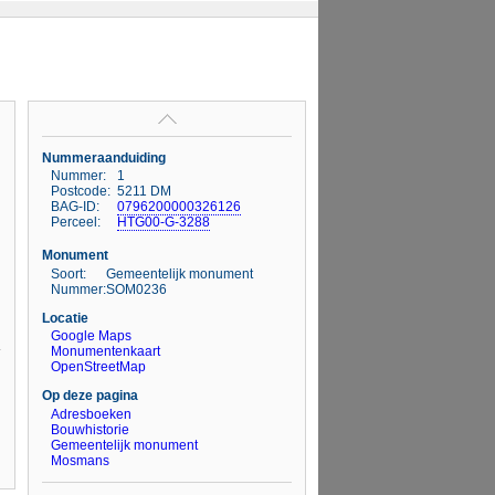
Nummeraanduiding
Nummer:
1
Postcode:
5211 DM
BAG-ID:
0796200000326126
Perceel:
HTG00-G-3288
Monument
Soort:
Gemeentelijk monument
Nummer:
SOM0236
Locatie
Google Maps
Monumentenkaart
OpenStreetMap
Op deze pagina
Adresboeken
Bouwhistorie
Gemeentelijk monument
Mosmans