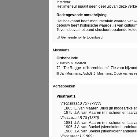
Interieur:
Het interieur maakt geen deel uit van deze verk
Redengevende omschrijving
Het hoekpand heeft monumentale waarde vanweg
gebouw heeft historische waarde, is van cultuurh
Tevens bevat het pand structuurbepalende kelder
Gemeente 's-Hertogenbosch
Mosmans
Ortheneinde
v. Boekel-v. Maaren
71. "De Rogge- of Korenbloem". Zie voor bijzond
Jan Mosmans, Alph.G.J. Mosmans,
Oude namen van
Adresboeken
Visstraat 1
Vischstraat B 75? (????)
1865
E. van Maaren Dirks (in modeartikele
1875
J.A. van Maaren (mr. schoen en laarz
Vischstraat B 75 (1880)
1881
J.A. van Maaren (mr. schoen en laarz
1905
J.A. van Boekel (steenkolenhandelaa
1908
J.A. van Boekel (steenkolenhandelaa
Vischstraat 1 (1909)