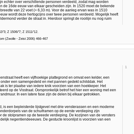
ijn echter over verschillende personen verdeeld, zodat mag worden
n de 16de eeuw van elkaar gescheiden zijn. In 1520 moet de bekende
breedte van 22 voet (= 6,33 m). Voor de aanleg ervan was in 1510
euw wordt deze hertogcijns over twee personen verdeeld. Mogelijk heeft
ldermond verder de straat in. Hierdoor springt de rooilijn nu nog ruim
/'3; Z 1506/'7; Z 1511/'12.
oom
(Zwolle - Zeist 2006) 466-467
1
enstraat heeft een vijfhoekige plattegrond en omvat een kelder, een
 onder een samengesteld en met pannen gedekt schilddak. Het
k is ter plaatse van iedere knik voorzien van een hoekkeper. Het
eerd op de Visstraat. Oorspronkelijk betrof het hier een woning met een
ndmuur. In een latere fase zijn de delen bij elkaar getrokken.
d, is een bepleisterde lijstgevel met drie vensterassen en een moderne
nderdorpels van de schuiframen op de eerste verdieping zijn
or de stolpramen op de tweede verdieping. De kozijnen van de vensters
delijk negentiendeeeuws. De gestucte kroonlijst is voorzien van een