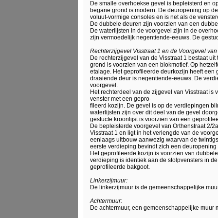
De smalle overhoekse gevel is bepleisterd en o
begane grond is modern. De deuropening op de e
voluut-vormige consoles en is net als de venste
De dubbele deuren zijn voorzien van een dubbel
De waterlijsten in de voorgevel zijn in de over
zijn vermoedelijk negentiende-eeuws. De gestuct
Rechterzijgevel Visstraat 1 en de Voorgevel van 
De rechterzijgevel van de Visstraat 1 bestaat ui
grond is voorzien van een blokmotief. Op hetzel
etalage. Het geprofileerde deurkozijn heeft een 
draaiende deur is negentiende-eeuws. De verdie
voorgevel.
Het rechterdeel van de zijgevel van Visstraat i
venster met een gepro-
fileerd kozijn. De gevel is op de verdiepingen bl
waterlijsten zijn over dit deel van de gevel door
gestucte kroonlijst is voorzien van een geprofil
De bepleisterde voorgevel van Orthenstraat 2/2a
Visstraat 1 en ligt in het verlengde van de voo
eenlaags uitbouw aanwezig waarvan de twintigste-
eerste verdieping bevindt zich een deuropening
Het geprofileerde kozijn is voorzien van dubbel
verdieping is identiek aan de stolpvensters in de
geprofileerde bakgoot.
Linkerzijmuur:
De linkerzijmuur is de gemeenschappelijke muur m
Achtermuur:
De achtermuur, een gemeenschappelijke muur met 