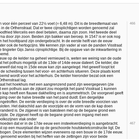
 voor één perceel van 22½ voet (= 6,48 m). Dit is de breedtemaat van
466
is in de Orthenstraat. Dat er twee cijnsplichtigen worden genoemd zal
odfried Mercelis een deel betalen, daarna zijn zoon. Het tweede deel
na door zijn zoon. Beiden zijn bakker van beroep. In 1547 is er ook nog
 in het hoofdpand zijn ondergebracht. In de eerste helft van de eeuw
ater ook de hertogcijns. We kennen zijn vader al van de panden Visstraat
tingieter Gijs Janss cijnsplichtige. Bij de opgave van de inkwartiering in
noemd.
euw op de kelder na geheel vernieuwd is, weten we weinig van de oude
dat het pothuis mogelijk uit de 13de of 14de eeuw dateert. De kelder, die
ngewelf dat nog in 15de eeuw kan zijn aangelegd. Het gewelf loopt tot
e scheiding tussen het voor- en achterhuis situeren. Deze plaats komt
noemd wordt voor het achterhuis. De kelder hieronder bezat ook een
rthenstraat lag.
taat het hoekhuis met een aangrenzend pand zijn weergegeven (zie
t een pothuis aan de zijkant zou mogelijk het pand Visstraat 1 kunnen
De kap heeft een flauwe dakhelling en is asymmetrisch. De voorgevel geeft
eping over de halve breedte van het pand duidt. Een dergelijke
ngetroffen. De eerste verdieping is over de volle breedte voorzien van
sloten. Het dakschild aan de voorzijde en de vorm van de kap doen
randerd is. De zijgevel is van baksteen met op de begane grond een
nzijde. De zijgevel heeft op de begane grond een ingang met een
bolkozijnen vlak onder
rmoeden dat er in de 17de eeuw een insteekverdieping is aangebracht.
467
t op een muurplaat die op de geschoorde houtskeletconstructie ligt. De
ingsbogen. Deze elementen wijzen eveneens op een bouw in de 17de eeuw.
genoemd worden bij het heffen van de zettingen zijn voor beide