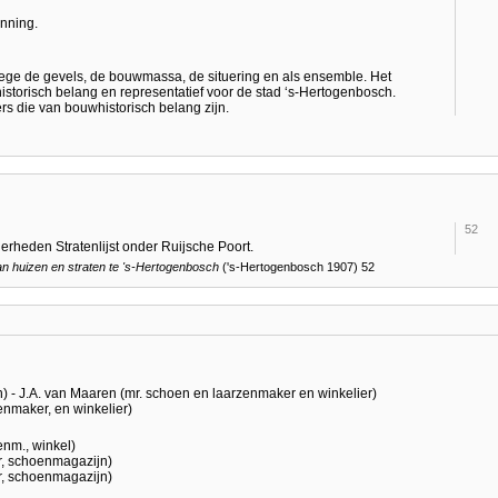
enning.
e de gevels, de bouwmassa, de situering en als ensemble. Het
istorisch belang en representatief voor de stad ‘s-Hertogenbosch.
s die van bouwhistorisch belang zijn.
52
erheden Stratenlijst onder Ruijsche Poort.
 huizen en straten te
's-Hertogenbosch
('s-Hertogenbosch 1907) 52
n) - J.A. van Maaren (mr. schoen en laarzenmaker en winkelier)
enmaker, en winkelier)
enm., winkel)
r, schoenmagazijn)
r, schoenmagazijn)