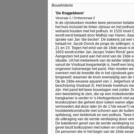
Bouwhistorie
'De Roggebloem'
Visstraat 1 / Orthenstraat 2
In de cijnsboeken moeten twee personen betalen
het huis inclusief de linker zijmuur en het pothu
verband houden met het pothuis. In 1520 moet G
wordt eerst betaald door Mathijs van Haren, daar
sprake van Jan 'die becker'. De bakkerij zal wel
betaalt mr. Jacob Donck de jonge de zettingen, l
21 en 23. Tegen het eind van de 16de eeuw is de 
1603 wordt echter Jan Jacops 'inden Rinck' ge
Aangezien het pand aan het eind van de 19de e
situatie. Uit het metselwerk van de kelder blijkt 
vanuit de Visstraat toegankelijk is, heeft een to
ongeveer halverwege het pand. Hier moeten we d
overeen met de breedte die in het cijnsboek ge
tongewelf, waarvan de kruin evenwijdig aan de O
Op de 19de-eeuwse aquarel van J. Jelgerhuis s
beschrijving Visstraat 3). Het brede hoekhuis me
zijn. Het pand telt twee bouwlagen met zolder. 
een tweedeling te zien, die op een insteekverdi
hangkamer is verder in 's-Hertogenbosch niet aa
kruiskozijnen die geheel door luiken waren afge
vermoeden dat deze later (in de 17de eeuw?) ve
houtskeletconstructie met schoren aan de buite
spitsboog, een kelderluik en een pothuis. Twee 
de uitkraging van de eerste verdieping doen ve
De bakstenen gevel van de eerste verdieping rus
gevel bezit bolkozijnen met luiken en ontlast
De personen die in het begin van de 16de eeuw 