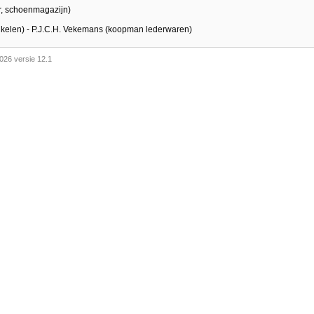
r, schoenmagazijn)
artikelen) - P.J.C.H. Vekemans (koopman lederwaren)
026 versie 12.1