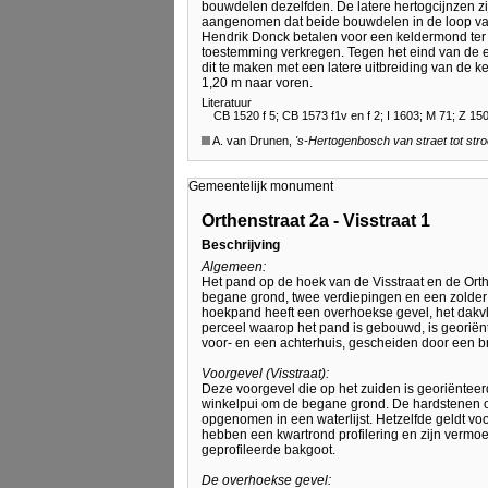
bouwdelen dezelfden. De latere hertogcijnzen z
aangenomen dat beide bouwdelen in de loop va
Hendrik Donck betalen voor een keldermond ter 
toestemming verkregen. Tegen het eind van de e
dit te maken met een latere uitbreiding van de ke
1,20 m naar voren.
Literatuur
CB 1520 f 5; CB 1573 f1v en f 2; I 1603; M 71; Z 1502
A. van Drunen,
's-Hertogenbosch
van straet tot str
Gemeentelijk monument
Orthenstraat 2a - Visstraat 1
Beschrijving
Algemeen:
Het pand op de hoek van de Visstraat en de Orth
begane grond, twee verdiepingen en een zolder
hoekpand heeft een overhoekse gevel, het dakvla
perceel waarop het pand is gebouwd, is georiënt
voor- en een achterhuis, gescheiden door een bra
Voorgevel (Visstraat):
Deze voorgevel die op het zuiden is georiënteer
winkelpui om de begane grond. De hardstenen o
opgenomen in een waterlijst. Hetzelfde geldt vo
hebben een kwartrond profilering en zijn vermoe
geprofileerde bakgoot.
De overhoekse gevel: