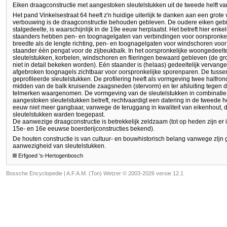
Eiken draagconstructie met aangestoken sleutelstukken uit de tweede helft v
Het pand Vinkelsestraat 64 heeft z'n huidige uiterlijk te danken aan een grote
verbouwing is de draagconstructie behouden gebleven. De oudere eiken gebint
stalgedeelte, is waarschijnlijk in de 19e eeuw herplaatst. Het betreft hier enk
staanders hebben pen- en toognagelgaten van verbindingen voor oorspronkel
breedte als de lengte richting, pen- en toognagelgaten voor windschoren voor
staander één pengat voor de zijbeukbalk. In het oorspronkelijke woongedeelt
sleutelstukken, korbelen, windschoren en flieringen bewaard gebleven (de 
niet in detail bekeken worden). Eén staander is (helaas) gedeeltelijk vervangen
afgebroken toognagels zichtbaar voor oorspronkelijke sporenparen. De tusse
geprofileerde sleutelstukken. De profilering heeft als vormgeving twee halfron
midden van de balk kruisende zaagsneden (stervorm) en ter afsluiting tegen d
telmerken waargenomen. De vormgeving van de sleutelstukken in combinatie m
aangestoken sleutelstukken betreft, rechtvaardigt een datering in de tweede h
eeuw niet meer gangbaar, vanwege de teruggang in kwaliteit van eikenhout, 
sleutelstukken warden toegepast.
De aanwezige draagconstructie is betrekkelijk zeldzaam (tot op heden zijn er
15e- en 16e eeuwse boerderijconstructies bekend).
De houten constructie is van cultuur- en bouwhistorisch belang vanwege zljn
aanwezigheid van sleutelstukken.
Erfgoed 's-Hertogenbosch
Bossche Encyclopedie |
A.F.A.M. (Ton) Wetzer © 2003-2026 versie 12.1