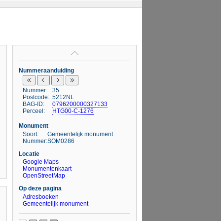
Nummeraanduiding
Nummer:
35
Postcode:
5212NL
BAG-ID:
0796200000327133
Perceel:
HTG00-C-1276
Monument
Soort:
Gemeentelijk monument
Nummer:
SOM0286
Locatie
Google Maps
Monumentenkaart
OpenStreetMap
Op deze pagina
Adresboeken
Gemeentelijk monument