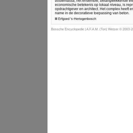
bouwmassa, het ensemble, belangwekkende eleme
economische betekenis op lokaal niveau, is repr
opdrachtgever en architect. Het complex heeft
name in de decoratieve toepassing van beton.
Erfgoed 's-Hertogenbosch
Bossche Encyclopedie |
A.F.A.M. (Ton) Wetzer © 2003-2