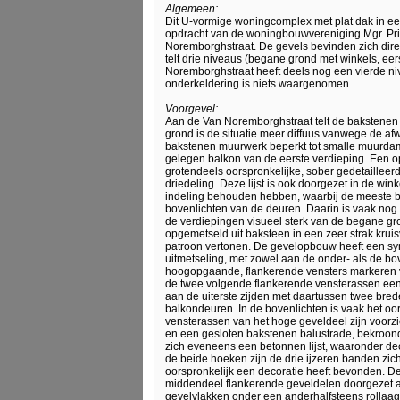
Algemeen:
Dit U-vormige woningcomplex met plat dak in ee
opdracht van de woningbouwvereniging Mgr. Prin
Noremborghstraat. De gevels bevinden zich direct
telt drie niveaus (begane grond met winkels, e
Noremborghstraat heeft deels nog een vierde n
onderkeldering is niets waargenomen.
Voorgevel:
Aan de Van Noremborghstraat telt de bakstenen
grond is de situatie meer diffuus vanwege de af
bakstenen muurwerk beperkt tot smalle muurda
gelegen balkon van de eerste verdieping. Een o
grotendeels oorspronkelijke, sober gedetailleer
driedeling. Deze lijst is ook doorgezet in de wi
indeling behouden hebben, waarbij de meeste bo
bovenlichten van de deuren. Daarin is vaak nog 
de verdiepingen visueel sterk van de begane gro
opgemetseld uit baksteen in een zeer strak krui
patroon vertonen. De gevelopbouw heeft een sy
uitmetseling, met zowel aan de onder- als de bo
hoogopgaande, flankerende vensters markeren v
de twee volgende flankerende vensterassen een 
aan de uiterste zijden met daartussen twee bred
balkondeuren. In de bovenlichten is vaak het oo
vensterassen van het hoge geveldeel zijn voor
en een gesloten bakstenen balustrade, bekroond
zich eveneens een betonnen lijst, waaronder d
de beide hoeken zijn de drie ijzeren banden zic
oorspronkelijk een decoratie heeft bevonden. De
middendeel flankerende geveldelen doorgezet als
gevelvlakken onder een anderhalfsteens rollaag. 