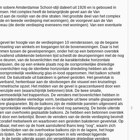
n sobere Amsterdamse School-stijl dateert uit 1926 en is gebouwd in
sen. Het complex heeft de belangrijkste gevel aan de Van
 aan de rooilijn van de drie straten. Het grootste deel van het complex
erste en tweede verdieping met woningen), de voorgevel aan de Van
iveau (de derde verdieping eveneens met woningen). Van een eventuele
 gevel ter hoogte van de verdiepingen 10 vensterassen, op de begane
wisseling van winkels en toegangen tot de bovenwoningen. Daar is het
mmen tussen de gevelopeningen, onder het op een betonnen overstek
pvallend uitstekende betonnen lijst scheidt de deuropeningen met de nog
de deuren, van de bovenlichten met de karakteristieke horizontale
nkelpuien, die op een enkele plaats nog de oorspronkelijke drieledige
venlichten nog de identieke horizontale driedeling hebben als de
oorspronkelijk veelkleurig glas-in-lood opgenomen. Het balkon scheidt
nd. De balustrade uit baksteen is geheel gesloten. Het gevelvlak is
sverband, herkenbaar aan de stootvoegen die visueel een kruiselings
mmetrische opzet. Het midden van de gevel is geaccentueerd door een
venzijde een (waarschijnlijk betonnen) blok. De twee smalle,
ermoedelijk het trappenhuis. De vensters met bovenlichten hebben in
karakteristieke vierledige vorm, bestaande uit twee smalle glaspanelen
ere glaspanelen. Bij de balkons zijn de middelste panelen uitgevoerd als
rspronkelijke veelkleurige glas-in-lood nog aanwezig. De beide uiterste
2
zien van overhoeks geplaatste balkons. Ze hebben een betonnen overstek
 door een betonlijst. Boven de vensters van de derde verdieping bevindt
ecoratief metselwerk en waarboven een gesloten bakstenen gevelvlak. Op
htbaar, met een op de hoek aansluitend thans leeg “oog”, waarin zich
 betonlijsten van de overhoekse balkons zijn in de lagere, het hoge
 lijsten. De vensters zijn opgenomen in iets verdiept liggende
In de beide uiterste assen zijn vergelijkbare drieledige vensters