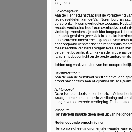
toegepast.
Linkerzijgevel:
Aan de Hennequinstraat sluit de vormgeving van
lage geveldelen aan de Van Noremborghstraat. 
oorspronkelijk een overhoekse toegang. Het bal
tweede verdieping heeft een overhoeks geplaats
vierledige vensters zijn ook hier toegepast. He
een sterk gesloten gevelvlak in strak kruisverb
al beschreven meest rechts gelegen vensteras h
hoogopgaand venster dat het trappenhuis markee
meest rechtse vensteras volgen twee assen met 
beide met bovenlicht. Links van de middenas be
ramen met bovenlicht en de beide andere uit de 
de boven-
lichten nog vaak voorzien van het oorspronkelijk
Rechterzijgevel:
Aan de Van de Venstraat heeft de gevel een spi
grond bevindt zich een afwijkende situatie, want
Achtergevel:
Deze is grotendeels buiten het zicht. Achter h
waargenomen dat de derde verdieping balkons h
hoogte van de tweede verdieping. De balustrade
Interieur:
Het interieur maakte geen deel uit van het onde
Redengevende omschrijving
Het complex heeft monumentale waarde vanwege 