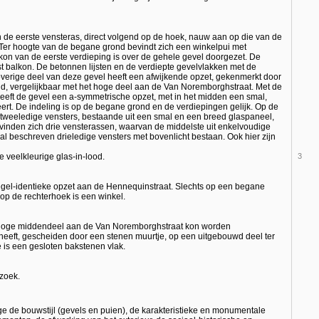
 de eerste vensteras, direct volgend op de hoek, nauw aan op die van de
Ter hoogte van de begane grond bevindt zich een winkelpui met
kon van de eerste verdieping is over de gehele gevel doorgezet. De
t balkon. De betonnen lijsten en de verdiepte gevelvlakken met de
t overige deel van deze gevel heeft een afwijkende opzet, gekenmerkt door
and, vergelijkbaar met het hoge deel aan de Van Noremborghstraat. Met de
eeft de gevel een a-symmetrische opzet, met in het midden een smal,
rt. De indeling is op de begane grond en de verdiepingen gelijk. Op de
tweeledige vensters, bestaande uit een smal en een breed glaspaneel,
vinden zich drie vensterassen, waarvan de middelste uit enkelvoudige
al beschreven drieledige vensters met bovenlicht bestaan. Ook hier zijn
e veelkleurige glas-in-lood.
3
egel-identieke opzet aan de Hennequinstraat. Slechts op een begane
 op de rechterhoek is een winkel.
et hoge middendeel aan de Van Noremborghstraat kon worden
eeft, gescheiden door een stenen muurtje, op een uitgebouwd deel ter
 is een gesloten bakstenen vlak.
rzoek.
de bouwstijl (gevels en puien), de karakteristieke en monumentale