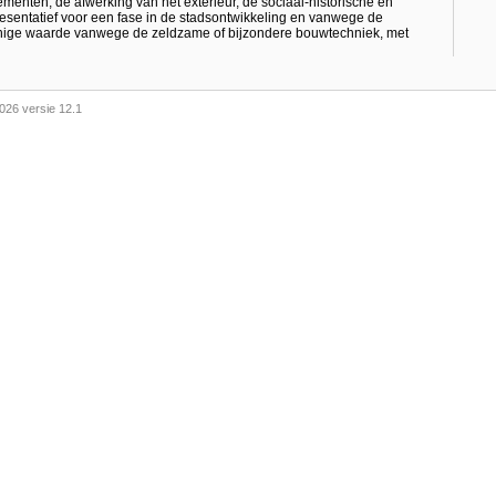
nten, de afwerking van het exterieur, de sociaal-historische en
esentatief voor een fase in de stadsontwikkeling en vanwege de
 enige waarde vanwege de zeldzame of bijzondere bouwtechniek, met
026 versie 12.1