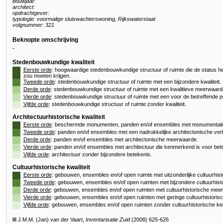
bouwjaar:
architect:
opdrachtgever:
typologie: voormalige sluiswachterswoning, Rijkswaterstaat
volgnummer: 321
Beknopte omschrijving
-
Stedenbouwkundige kwaliteit
Eerste orde
: hoogwaardige stedenbouwkundige structuur of ruimte die de status h
zou moeten krijgen.
Tweede orde
: stedenbouwkundige structuur of ruimte met een bijzondere kwaliteit.
Derde orde
: stedenbouwkundige structuur of ruimte met een kwalitieve meerwaard
Vierde orde
: stedenbouwkundige structuur of ruimte met een voor de betreffende p
Vijfde orde
: stedenbouwkundige structuur of ruimte zonder kwaliteit.
Architectuurhistorische kwaliteit
Eerste orde
: beschermde monumenten, panden en/of ensembles met monumentale 
Tweede orde
: panden en/of ensembles met een nadrukkelijke architectonische verb
Derde orde
: panden en/of ensembles met architectonische meerwaarde.
Vierde orde
: panden en/of ensembles met architectuur die kenmerkend is voor betr
Vijfde orde
: architectuur zonder bijzondere betekenis.
Cultuurhistorische kwaliteit
Eerste orde
: gebouwen, ensembles en/of open ruimte met uitzonderlijke cultuurhis
Tweede orde
: gebouwen, ensembles en/of open ruimten met bijzondere cultuurhist
Derde orde
: gebouwen, ensembles en/of open ruimten met cultuurhistorische mee
Vierde orde
: gebouwen, ensembles en/of open ruimten met geringe cultuurhistori
Vijfde orde
: gebouwen, ensembles en/of open ruimten zonder cultuurhistorische k
J.M.M. (Jan) van der Vaart,
Inventarisatie Zuid
(2008) 625-626