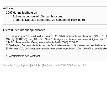
Artikelen
1995
Henny Molhuysen
Achter de voorgevel : De Lambooybrug
Brabants Dagblad donderdag 28 september 1995 (foto)
Literatuur en bronnenpublicaties
Th. Hoogbergen, 'De Zuid-Willemsvaart 1822-1826' in:
Boschboombladeren
(1997) 15-
Olv Klijn (FABRIC) e.a.,
10 x Den Bosch. Tien perspectieven op een middelgrote stad
, 
J.M.M. (Jan) van der Vaart,
Inventarisatie Zuid
(2008) 625-626
C. Verhagen,
De geschiedenis van de Zuid-Willemsvaart. Het kanaal van eenheid en sc
E. Verhees & A. Vos,
Historische atlas van ’s-Hertogenbosch. De ruimtelijke ontwikkeli
n: vermelding in een voetnoot
Bossche Encyclopedie |
A.F.A.M. (Ton) Wetzer © 2003-2026 versie 12.1