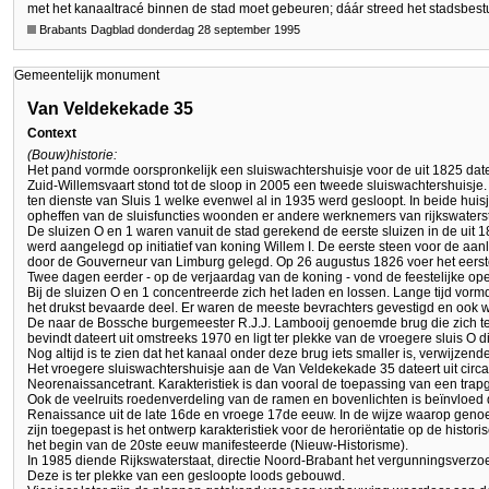
met het kanaaltracé binnen de stad moet gebeuren; dáár streed het stadsbestu
Brabants Dagblad donderdag 28 september 1995
Gemeentelijk monument
Van Veldekekade 35
Context
(Bouw)historie:
Het pand vormde oorspronkelijk een sluiswachtershuisje voor de uit 1825 dat
Zuid-Willemsvaart stond tot de sloop in 2005 een tweede sluiswachtershuisje. D
ten dienste van Sluis 1 welke evenwel al in 1935 werd gesloopt. In beide hui
opheffen van de sluisfuncties woonden er andere werknemers van rijkswaterst
De sluizen O en 1 waren vanuit de stad gerekend de eerste sluizen in de uit 
werd aangelegd op initiatief van koning Willem I. De eerste steen voor de aan
door de Gouverneur van Limburg gelegd. Op 26 augustus 1826 voer het eerste
Twee dagen eerder - op de verjaardag van de koning - vond de feestelijke ope
Bij de sluizen O en 1 concentreerde zich het laden en lossen. Lange tijd vorm
het drukst bevaarde deel. Er waren de meeste bevrachters gevestigd en ook 
De naar de Bossche burgemeester R.J.J. Lambooij genoemde brug die zich t
bevindt dateert uit omstreeks 1970 en ligt ter plekke van de vroegere sluis O d
Nog altijd is te zien dat het kanaal onder deze brug iets smaller is, verwijzend
Het vroegere sluiswachtershuisje aan de Van Veldekekade 35 dateert uit circa
Neorenaissancetrant. Karakteristiek is dan vooral de toepassing van een trapg
Ook de veelruits roedenverdeling van de ramen en bovenlichten is beïnvloed
Renaissance uit de late 16de en vroege 17de eeuw. In de wijze waarop geno
zijn toegepast is het ontwerp karakteristiek voor de heroriëntatie op de histor
het begin van de 20ste eeuw manifesteerde (Nieuw-Historisme).
In 1985 diende Rijkswaterstaat, directie Noord-Brabant het vergunningsverzo
Deze is ter plekke van een gesloopte loods gebouwd.