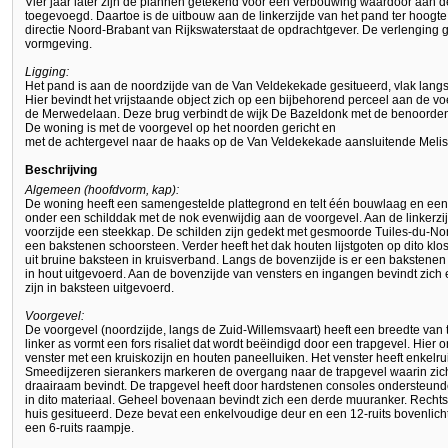
Vier jaar later zijn de plannen getekend voor een verbouwing waardoor aan
toegevoegd. Daartoe is de uitbouw aan de linkerzijde van het pand ter hoogt
directie Noord-Brabant van Rijkswaterstaat de opdrachtgever. De verlengin
vormgeving.
Ligging:
Het pand is aan de noordzijde van de Van Veldekekade gesitueerd, vlak langs 
Hier bevindt het vrijstaande object zich op een bijbehorend perceel aan de v
de Merwedelaan. Deze brug verbindt de wijk De Bazeldonk met de benoorden 
De woning is met de voorgevel op het noorden gericht en
met de achtergevel naar de haaks op de Van Veldekekade aansluitende Melis 
Beschrijving
Algemeen (hoofdvorm, kap):
De woning heeft een samengestelde plattegrond en telt één bouwlaag en een
onder een schilddak met de nok evenwijdig aan de voorgevel. Aan de linkerzij
voorzijde een steekkap. De schilden zijn gedekt met gesmoorde Tuiles-du-Nor
een bakstenen schoorsteen. Verder heeft het dak houten lijstgoten op dito kl
uit bruine baksteen in kruisverband. Langs de bovenzijde is er een bakstenen
in hout uitgevoerd. Aan de bovenzijde van vensters en ingangen bevindt zich
zijn in baksteen uitgevoerd.
Voorgevel:
De voorgevel (noordzijde, langs de Zuid-Willemsvaart) heeft een breedte van
linker as vormt een fors risaliet dat wordt beëindigd door een trapgevel. Hier
venster met een kruiskozijn en houten paneelluiken. Het venster heeft enkelru
Smeedijzeren sierankers markeren de overgang naar de trapgevel waarin zich
draairaam bevindt. De trapgevel heeft door hardstenen consoles ondersteund
in dito materiaal. Geheel bovenaan bevindt zich een derde muuranker. Rechts 
huis gesitueerd. Deze bevat een enkelvoudige deur en een 12-ruits bovenlicht.
een 6-ruits raampje.