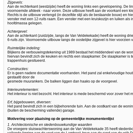
Zijgevels:
Aan de rechterkant (westzijde) heeft de woning links een gevelopening. De linke
voornoemde afsteek - naar voren. Deze uitbouw heeft aan de voorkant een kle
Rechts is de uitbouw verlengd (in dezelfde stijl als de bestaande bouw) en hie
venster met een 12-ruits raam. Een venster met een kruiskozijn en luiken als in
hoofdmassa gelegen.
Achtergevel:
Aan de achterkant (zuidzijde, langs de Van Veldekekade) heeft de woning dr
6-ruits zijn. Voornoemde uitbouw langs de oostelijke zijgevel is hier voorzien
Ruimtelijke indeling:
Blijkens de verbouwingstekening uit 1989 bestaat het middendeel van de wo
hiervan bevindt zich de keuken en rechts een slaapkamer. De slaapkamer is 
trappenhuis gesitueerd.
Constructies:
Er is geen nadere documentatie voorhanden. Het pand zal enkelvoudige hou
gestaafd door de
gesmede muurankers. De balken liggen dan haaks op de voorgevel.
Interieurelementen:
Het interieur is niet bezocht. Het interieur is mede beschermd voor zover h
Erf, bijgebouwen, diversen:
Het pand bevindt zich in een bijbehorende tuin. Aan de oostkant van de wonin
(buiten de bescherming vallende) garage.
Motivering voor plaatsing op de gemeentelijke monumentenlijst
1. Architectonische en stedenbouwkundige waarden
De vroegere sluiswachterswoning aan de Van Veldekekade 35 heeft stedenb