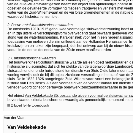
vallende ligging aan de voet van de Lambooij-brug aan de rand van de wijk D
van de Zuid-Willemsvaart gezien neemt het object een opmerkelijke positie in
opzet en de gevarieerde vormgeving met een trapgevel en vensters met veelr
water van de Zuid-Willemsvaart en de vrij forse groenelementen in de nabije 
waardevol historisch ensemble.
2. Bouw- en/of kunsthistorische waarden
De omstreeks 1910-1915 gebouwde voormalige sluiswachterswoning heeft arc
en in zijn uiterlijke verschijningsvorm overwegend gaaf bewaard gebleven voor
stond van de waterhuishouding. Karakteristiek voor het in een neorenaissanc
toepassing van motieven die zijn ontleend aan de Hollandse Renaissance. In 
kruiskozijnen en luiken zijn toegepast, sluit het ontwerp aan bij de nieuw-hist
vooral in de eerste decennia van de 20ste eeuw manifesteerden.
3. Cultuurhistorische waarden
Het bouwwerk heeft cultuurhistorische waarde als een goed herkenbaar en ga
historische sluiscomplex dat zich ter plekke van de tegenwoordige Lambooij-
sluiswachter dienende huisje stond ten dienste van Sluis O die later meer naa
woning verwijst ook de bij dit object zichtbare versmalling in het tracé van d
sluis. De in 1822-1826 aangelegde Zuid-Willemsvaart vormt een belangrijke i
historie van Den Bosch. Als een voorbeeld van de voor dit kanaal ten dienste s
vertegenwoordigt het onderhavige bouwwerk zeldzaamheidswaarde in de ge
Het object
Van Veldekekade 35, bestaande uit een voormalige sluiswachtersw
bovenstaande criteria beschermenswaardig als gemeentelijk monument in d
Erfgoed 's-Hertogenbosch
Van der Vaart
Van Veldekekade