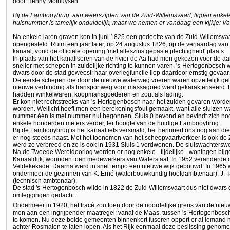
door Henny Molhuysen
Bij de Lambooybrug, aan weerszijden van de Zuid-Willemsvaart, liggen enk
huisnummer is tamelijk onduidelijk, maar we nemen er vandaag een kijkje: V
Na enkele jaren graven kon in juni 1825 een gedeelte van de Zuid-Willemsva
opengesteld. Ruim een jaar later, op 24 augustus 1826, op de verjaardag van
kanaal, vond de officiële opening 'met alleszins gepaste plechtigheid' plaats.
In plaats van het kanaliseren van de rivier de Aa had men gekozen voor de 
sneller met schepen in zuidelijke richting te kunnen varen. 's-Hertogenbosch
dwars door de stad geweest: haar overlegfunctie liep daardoor ernstig gevaar
De eerste schepen die door de nieuwe waterweg voeren waren opzettelijk ge
nieuwe verbinding als transportweg voor massagoed werd gekarakteriseerd. 
hadden winkelwaren, koopmansgoederen en zout als lading.
Er kon niet rechtstreeks van 's-Hertogenbosch naar het zuiden gevaren word
worden. Wellicht heeft men een berekeningsfout gemaakt, want alle sluizen 
nummer één is met nummer nul begonnen. Sluis 0 bevond en bevindt zich nog 
enkele honderden meters verder, ter hoogte van de huidige Lambooybrug.
Bij de Lambooybrug is het kanaal iets versmald, het herinnert ons nog aan di
er nog steeds naast. Met het toenemen van het scheepvaartverkeer is ook de
werd ze verbreed en zo is ook in 1931 Sluis 1 verdwenen. De sluiswachtersw
Na de Tweede Wereldoorlog werden er nog enkele - tijdelijke - woningen bijg
Kanaaldijk, woonden toen medewerkers van Waterstaat. In 1952 veranderde 
Veldekekade. Daarna werd in snel tempo een nieuwe wijk gebouwd. In 1965 
ondermeer de gezinnen van K. Erné (waterbouwkundig hoofdambtenaar), J. Ta
(technisch ambtenaar).
De stad 's-Hertogenbosch wilde in 1822 de Zuid-Willemsvaart dus niet dwars d
omleggingen gedacht.
Ondermeer in 1920; het tracé zou toen door de noordelijke grens van de nieuw
men aan een ingrijpender maatregel: vanaf de Maas, tussen 's-Hertogenbos
te komen. Nu deze beide gemeenten binnenkort fuseren oppert er al iemand 
achter Rosmalen te laten lopen. Als het Rijk eenmaal deze beslissing genome