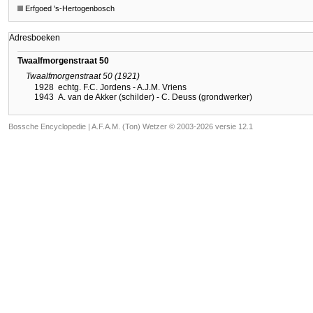
Erfgoed 's-Hertogenbosch
Adresboeken
Twaalfmorgenstraat 50
Twaalfmorgenstraat 50 (1921)
1928
echtg. F.C. Jordens - A.J.M. Vriens
1943
A. van de Akker (schilder) - C. Deuss (grondwerker)
Bossche Encyclopedie |
A.F.A.M. (Ton) Wetzer © 2003-2026 versie 12.1