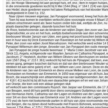
(d.i. de Hooge Steenweg) tot aan gezegd huis, erf, enz.; item in negen huisjes,
in die onroerende goederen kocht hij 6 Mei 1544 (Reg. n° 164 f. 224) van zijn
van Hedel; deze goederen waren het latere Refugiehuis van het klooster Mar
medegedeeld in Deel I p. 152.
Naar zijnen nieuwen eigenaar, Jan Pynappel voornoemd, kreeg het huis
de
Toen hij was komen te overlijden verkocht zijne voorzegde vrouw 4 Maart 15
alstoen omschreven werd als: twee huizen onder één dak, eertijds
de Zon
, nu
plaats daarachter gelegen, staande tusschen het huis
de Roos
, toebehoorende aan de kinderen van wijlen Zeger, den zoon van Jan
Zegersdochter,
ex uno
en het huis, eertijds toebehoorende aan den schoenma
bierbouwer Wouter Janszn van Uden, een gang met poort tusschen beide lig
een in huur was bij Dirck Everardszn van Ravesteyn en het ander bij Willem die
Peter, den zoon van wijlen Joost Marceliszoon. Het verkochte werd echter 1
Pynappel Willemszn
den jonge
, (broeder van Jan Pynappel den oude meerg
Jan Pynappel de jonge huwde tweemaal: 1° Maria Colen Jacobsdr van wie h
Strick 11), Angela, echtgenoote van Maarten Janszn en Catharina Pijnappel,
Jacobszn; 2° Heylwich, dochter van Willem Oliviers van Berchuysen en wed
Juni 1567 (Reg. n° 215 f. 361) verkocht hij het huis
de Pijnappel
, dat toen, e
eenen gang, gelegen tusschen dat huis en dat van den bierbrouwer Wouter va
strekken tot aan eene galerij of erf, - aan Willem van Loon Janszn. Deze en 
de kinderen van Jan van Emmerick en diens vrouw Metken van Loon, de zuste
Thomasken en Anneken van Emmerick. In 1650 was eigenaar van dit huis Jas
Bosch, die waarschijnlijk een afstammeling was van laatstgenoemden Jan; de
n° 418 f. 41) kocht hij bij dit huis een daarachter gelegen erf en wel van Joh
van Oranje, die toen ook een aldaar gelegen stuk
erf verkocht aan den commissaris Ruysch. Van Jaspar van Emmerick, die 17 J
van Beugen, werd dit huis geërfd door diens oomzeggers Guiljelmus van der
van Hermanus Herle, Catharina van der Lagen en Andries van der Lagen, koo
voor 3/4 en door Andreas van Emmerick voor 1/4. Andries van der Lagen voor
275 vso) de hem niet toekomende parten in dit huis van zijne voornoemde 
van Bergen, die na zijnen dood hertrouwde met Francis Bohonek, woonachtig
Januari 1754 (Reg. n° 575 f. 250) het huis
de Pijnappel
, dat alstoen omschrev