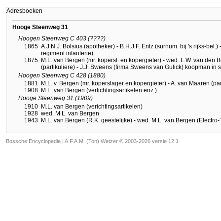
Adresboeken
Hooge Steenweg 31
Hoogen Steenweg C 403 (????)
1865
A.J.N.J. Bolsius (apotheker) - B.H.J.F. Entz (surnum. bij 's rijks-bel.)
regiment infanterie)
1875
M.L. van Bergen (mr. kopersl. en kopergieter) - wed. L.W. van den B
(partikuliere) - J.J. Sweens (firma Sweens van Gulick) koopman in 
Hoogen Steenweg C 428 (1880)
1881
M.L. v. Bergen (mr. koperslager en kopergieter) - A. van Maaren (part
1908
M.L. van Bergen (verlichtingsartikelen enz.)
Hooge Steenweg 31 (1909)
1910
M.L. van Bergen (verichtingsartikelen)
1928
wed. M.L. van Bergen
1943
M.L. van Bergen (R.K. geestelijke) - wed. M.L. van Bergen (Electro-
Bossche Encyclopedie |
A.F.A.M. (Ton) Wetzer © 2003-2026 versie 12.1