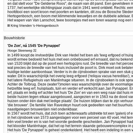
en dat stelt voor "De Gelderse Roos", de naam van dit pand. Een gevelsteen m
1737, het werkelijke stichtingsjaar zoals dat in 1941 werd ontdekt. Rechts: e
hoofdtooi een soort kroon met poorten en kantelen, dit zou de Bossche Stede
Hertogenbosch, een boom met klimmende leeuwtjes en de dubbele adelaar. E
Het wapen van Van Lanschot, twee boompjes met een toren waarop nog een
Kring Vrienden 's-Hertogenbosch
Bouwhistorie
'De Zon', ná 1545 'De Pynappel'
Hooge Steenweg 31
In 1499 koopt de invloedrijke Dirk van Hedel het toen als 'leeg erfgoed of hui
wordt ermee bedoeld het huis met een onbebouwd erf ernaast, dat nu bekend s
van 1520 blijkt dat op de poort een hertogcijns rust. De breedte van het perce
wat precies de breedte van het huis inclusief de poort is. Dirk moet ook beta
huidige kelder aantoonbaar. Verder is in de cijnsboeken sprake van een stuk 
water. Dit is waarschijnlijk het overig leeg erfgoed ('reliqua vacua hereditas'
het latere Refugiehuis van Mariënhage situeren. In de cijnsboeken is ook spra
Achter de Tolbrug. Deze (water?)molen was waarschijnlijk over de voormalig
hetzelfde leeg erf, huisplaats, tuin en verder erf verkocht aan Jan Pynappel. E
erf, plaats en ledig erf achter het huis 'De Zon' en van een weg naar dat hui
beide huizen tegen elkaar aangebouwd, aangezien er in 1563 na de dood va
huizen onder één dak met ledige plaats'. De huizen blijken dan te zijn verhu
'die brouwer'. De familie Van Ravesteyn huurt ook gedeelten van het buurhuis
naastgelegen brouwerijen niet ondenkbaar.
In 1567 wordt het huis, dat zich toen achterwaarts uitstrekte tot een 'galerij of 
in het cijnsboek van 1573 aangeslagen voor een perceel van 40 voet. Het terr
één voet breder en is van het voorste gedeelte gescheiden. Jan Pynappel had h
het klooster Mariënhage, dat het op het terrein staande gebouwencomplex in g
Het huis 'De Pynappel' is geheel onderkelderd. Het heeft een indeling in een