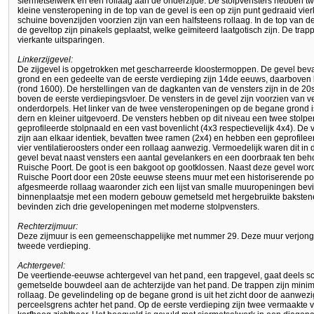
siermetselwerk en een rollaag aan de onderzijde. De stolpvensters hebben tw
kleine vensteropening in de top van de gevel is een op zijn punt gedraaid vier
schuine bovenzijden voorzien zijn van een halfsteens rollaag. In de top van 
de geveltop zijn pinakels geplaatst, welke geïmiteerd laatgotisch zijn. De tr
vierkante uitsparingen.
Linkerzijgevel:
De zijgevel is opgetrokken met gescharreerde kloostermoppen. De gevel bev
grond en een gedeelte van de eerste verdieping zijn 14de eeuws, daarboven 
(rond 1600). De herstellingen van de dagkanten van de vensters zijn in de 20
boven de eerste verdiepingsvloer. De vensters in de gevel zijn voorzien van 
onderdorpels. Het linker van de twee vensteropeningen op de begane grond 
dern en kleiner uitgevoerd. De vensters hebben op dit niveau een twee stol
geprofileerde stolpnaald en een vast bovenlicht (4x3 respectievelijk 4x4). De 
zijn aan elkaar identiek, bevatten twee ramen (2x4) en hebben een geprofilee
vier ventilatieroosters onder een rollaag aanwezig. Vermoedelijk waren dit in d
gevel bevat naast vensters een aantal gevelankers en een doorbraak ten be
Ruische Poort. De goot is een bakgoot op gootklossen. Naast deze gevel wo
Ruische Poort door een 20ste eeuwse steens muur met een historiserende poo
afgesmeerde rollaag waaronder zich een lijst van smalle muuropeningen bevin
binnenplaatsje met een modern gebouw gemetseld met hergebruikte bakstene
bevinden zich drie gevelopeningen met moderne stolpvensters.
Rechterzijmuur:
Deze zijmuur is een gemeenschappelijke met nummer 29. Deze muur verjongt
tweede verdieping.
Achtergevel:
De veertiende-eeuwse achtergevel van het pand, een trapgevel, gaat deels sc
gemetselde bouwdeel aan de achterzijde van het pand. De trappen zijn mini
rollaag. De gevelindeling op de begane grond is uit het zicht door de aanwez
perceelsgrens achter het pand. Op de eerste verdieping zijn twee vermaakte