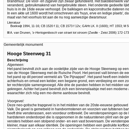
brandmuur. De voor- en zijgevel zijn zwaar gefundeerd. Het baksteenwerk van de
veranderd, gebruikmakend van hergebruikte steen. Het onderste gedeelte lijk
huis is in de 16de eeuw verhoogd. De balklagen en kapconstructie dateren nog 
In een akte uit 1600 wordt het omschreven als 'huys, erve en ledige plaets', d
maat van het voorhuis tot aan de nu nog aanwezige dwarsmuur.
Literatuur
Boekwijt 1994, 11-16; CB 1520 f 11; CB 1573 f 12v; GAHt LK. II (1600); HT 1553; M 56
A. van Drunen,
's-Hertogenbosch
van straet tot stroom
(Zwolle - Zeist 2006) 172-173
Gemeentelijk monumemt
Hooge Steenweg 31
Beschrijving
Algemeen:
Het pand bevindt zich aan de oostelijke zijde van de Hooge Steenweg op een
van de Hooge Steenweg met de Ruische Poort. Het perceel valt binnen de eer
het pand op dit perceel vermeld als "De Pijnappel". Het pand heeft een indel
achterhuis en omvat een kelder, een begane grond, een verdieping en een zo
ter rechterzijde samengevoegd. Alle drie de panden hebben in het midden v
gekregen. Achter het pand bevindt zich een binnenplaatsje met een moderne 
waarachter zich nóg een mo-derne aanbouw bevindt.
Voorgevel:
Deze neo-gotische trapgevel is in het midden van de 20ste-eeuwse gebouwd 
Valk. De gevel is gemetseld in handvormstenen en voorzien van tufstenen ban
heeft drie vensterassen, een voordeur ontbreekt. De vensteropeningen op d
hardstenen onderdorpel die is opgenomen in de natuurstenen plint van de gev
vensters hebben een stolpend onder- en een vast bovenraam. De vensteropen
kleiner, maar aan elkaar identiek. De openingen hebben een gedrukte korfbo