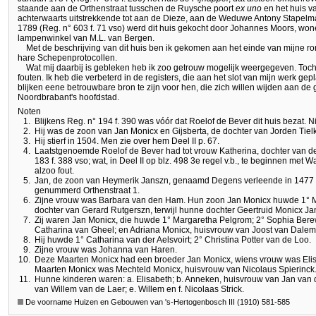
staande aan de Orthenstraat tusschen de Ruysche poort
ex uno
en het huis v
achterwaarts uitstrekkende tot aan de Dieze, aan de Weduwe Antony Stapelm
1789 (Reg. n° 603 f. 71 vso) werd dit huis gekocht door Johannes Moors, won
lampenwinkel van M.L. van Bergen.
Met de beschrijving van dit huis ben ik gekomen aan het einde van mijne 
hare Schepenprotocollen.
Wat mij daarbij is gebleken heb ik zoo getrouw mogelijk weergegeven. Toc
fouten. Ik heb die verbeterd in de registers, die aan het slot van mijn werk gep
blijken eene betrouwbare bron te zijn voor hen, die zich willen wijden aan de
Noordbrabant's hoofdstad.
Noten
1.
Blijkens Reg. n° 194 f. 390 was vóór dat Roelof de Bever dit huis bezat.
2.
Hij was de zoon van Jan Monicx en Gijsberta, de dochter van Jorden Tiel
3.
Hij stierf in 1504. Men zie over hem Deel II p. 67.
4.
Laatstgenoemde Roelof de Bever had tot vrouw Katherina, dochter van de
183 f. 388 vso; wat, in Deel II op blz. 498 3e regel v.b., te beginnen met W
alzoo fout.
5.
Jan, de zoon van Heymerik Janszn, genaamd Degens verleende in 1477 ee
genummerd Orthenstraat 1.
6.
Zijne vrouw was Barbara van den Ham. Hun zoon Jan Monicx huwde 1° M
dochter van Gerard Rutgerszn, terwijl hunne dochter Geertruid Monicx J
7.
Zij waren Jan Monicx, die huwde 1° Margaretha Pelgrom; 2° Sophia Bere
Catharina van Gheel; en Adriana Monicx, huisvrouw van Joost van Dalem
8.
Hij huwde 1° Catharina van der Aelsvoirt; 2° Christina Potter van de Loo.
9.
Zijne vrouw was Johanna van Haren.
10.
Deze Maarten Monicx had een broeder Jan Monicx, wiens vrouw was Eli
Maarten Monicx was Mechteld Monicx, huisvrouw van Nicolaus Spierinck
11.
Hunne kinderen waren: a. Elisabeth; b. Anneken, huisvrouw van Jan van d
van Willem van de Laer; e. Willem en f. Nicolaas Strick.
De voorname Huizen en Gebouwen van 's-Hertogenbosch III (1910) 581-585