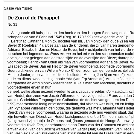
Sasse van Ysselt
De Zon of de Pijnappel
No 31
Aangaande dit huis, dat aan den hoek van den Hoogen Steenweg en de Ruy
schepenakte van 6 Februari 1545 (Reg. n° 170 f. 99) het volgende voor 1):
Eerst had Catharina Monicx, dochter van mr. Jan Monicx den oude 2) en A
Bever 3) Roelofszn 4), afgestaan aan de kinderen, die zij van haren genoemd
Adriana, Elisabeth, Jan en Hector de Bever, het vruchtgebruik van het vierde 
tusschen het logement
de Roos ex uno
en het erf van den schoenmaker (calc
erven, aldaar gelegen aan de straatzijde en de overzijde der Dieze; daarop 
voornoemd; Henrick van Uden als man van voornoemde Adriana de Bever; W
Elisabeth de Bever; Jan en Hector de Bever voornoemd, zoomede voornoemd
Geertruid, kinderen van Willem Monicx 6), den zoon van genoemde echteliede
Monicx Junior, zoon van diezelfde echtelieden Monicx; Jan 8) en Arnd 9), z
oude en diens tweede echtgenoote Yda (van Erp Arendsdr.); Arnd de Jode, he
Margaretha en Arnd Monicx Maartenszn 10) als man van Mechteld, dochters 
voorbedoelde erven in hun
geheel, welke alsnu gezegd werden te zijn:
vacua hereditas, domistadium, ortu
van Hedel, den zoon van Jacob Willemszn en vervolgens had Frans van den
van mr. Godefridus Tengnagel en Catharina, de dochter van genoemden Dierc
f. 99) meerbedoeld ledig erf of domistadium, dat alstoen was huis, erf en led
Jan Pynappel Willemszn
den oude
, die gehuwd was met Catharina van Hedel
Dierck van Hedel voornoemd, waarna in gezegde acte nog vermeld staat, da
zijn huwelijk, van Dierck van Hedel laatstgenoemd erfde 1/5 in een huis, erf, 
(zal geweest zijn nabij) de Orthenstraat, (thans genaamd de Hooge Steenweg,
voormeld huis
de Zon
, toebehoorende aan Frans van der Cammen en wel aan 
erf van Aleid (van den Bosch) weduwe van Zeger (Jan) Goijartszn (van Hedel
van Best (
ex alio
) en strekkende van af dat water tot aan de Dieze; item in e