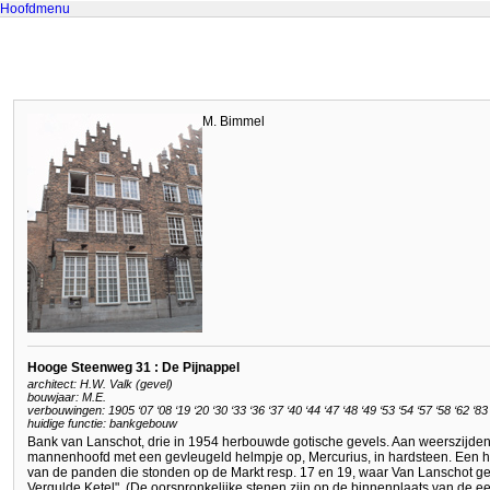
Hoofdmenu
M. Bimmel
Hooge Steenweg 31 : De Pijnappel
architect: H.W. Valk (gevel)
bouwjaar: M.E.
verbouwingen: 1905 ‘07 ‘08 ‘19 ‘20 ‘30 ‘33 ‘36 ‘37 ‘40 ‘44 ‘47 ‘48 ‘49 ‘53 ‘54 ‘57 ‘58 ‘62 ‘8
huidige functie: bankgebouw
Bank van Lanschot, drie in 1954 herbouwde gotische gevels. Aan weerszijden 
mannenhoofd met een gevleugeld helmpje op, Mercurius, in hardsteen. Een ha
van de panden die stonden op de Markt resp. 17 en 19, waar Van Lanschot ge
Vergulde Ketel". (De oorspronkelijke stenen zijn op de binnenplaats van de e