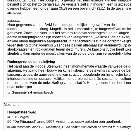
korfboog zichtbaar. Het boogveld is gevuld met siermetselwerk in een diagon
bevindt zich op het zolderniveau. De vensters zelf zijn modern, één is uitgevoe
overige hebben een onderraam (3x3) en een bovenlicht (3x1). In de gevel is
zichtbaar.
Interieur:
Naar gegevens van de BAM is het oorspronkelijke tongewelf van de kelder on
moderne houten balklaag. Mogelijk is het oorspronkelijke tongewelf van de k
gebleven. Zowel het voor- als het achterhuis bevat samengestelde balklagen
eerste verdiepingsvloer zijn voorzien van laatgotische (wellicht 16de eeuwse)
enkele onderslagbalken aangebracht. In het achterhuis zijn de oorspronkelij
tegenstelling tot het voorhuis waar deze balken allemaal zijn vernieuwd. Op 
stookplaatsen en rookkanalen tegen de zijmuren. De kapconstructie heeft ju
sleutelstukken onder de moerbalken van de zoldervloer zijn vermoedelijk late
Redengevende omschrijving
Het pand aan de Hooge Steenweg heeft monumentale waarde vanwege de gev
situering. Het pand heeft bouw- en kunsthistorische betekenis vanwege de 
kapconstructies, de aanwezigheid van structuurbepalende en historische keld
interieurindeling en oorspronkelijke interieurelementen. De sociaal- en cultuur
representatief voor de ontwikkeling van de stad ‘s-Hertogenbosch en heeft e
en/of ontwerper.
Gemeente 's-Hertogenbosch
Mosmans
Hoogensteenweg
M. L. v. Bergen
56. "De Pijnappel" anno 1607. Anderhalve eeuw geleden een apotheek.
Jan Mosmans, Alph.G.J. Mosmans,
Oude namen van huizen en straten te
's-Hertog