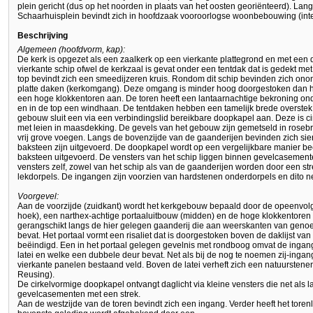
plein gericht (dus op het noorden in plaats van het oosten georiënteerd). Lang
Schaarhuisplein bevindt zich in hoofdzaak vooroorlogse woonbebouwing (inte
Beschrijving
Algemeen (hoofdvorm, kap):
De kerk is opgezet als een zaalkerk op een vierkante plattegrond en met een 
vierkante schip ofwel de kerkzaal is gevat onder een tentdak dat is gedekt 
top bevindt zich een smeedijzeren kruis. Rondom dit schip bevinden zich o
platte daken (kerkomgang). Deze omgang is minder hoog doorgestoken dan het
een hoge klokkentoren aan. De toren heeft een lantaarnachtige bekroning o
en in de top een windhaan. De tentdaken hebben een tamelijk brede overstek.
gebouw sluit een via een verbindingslid bereikbare doopkapel aan. Deze is cir
met leien in maasdekking. De gevels van het gebouw zijn gemetseld in roseb
vrij grove voegen. Langs de bovenzijde van de gaanderijen bevinden zich sierl
baksteen zijn uitgevoerd. De doopkapel wordt op een vergelijkbare manier beëi
baksteen uitgevoerd. De vensters van het schip liggen binnen gevelcasemente
vensters zelf, zowel van het schip als van de gaanderijen worden door een s
lekdorpels. De ingangen zijn voorzien van hardstenen onderdorpels en dito n
Voorgevel:
Aan de voorzijde (zuidkant) wordt het kerkgebouw bepaald door de opeenvol
hoek), een narthex-achtige portaaluitbouw (midden) en de hoge klokkentoren 
gerangschikt langs de hier gelegen gaanderij die aan weerskanten van genoe
bevat. Het portaal vormt een risaliet dat is doorgestoken boven de daklijst van 
beëindigd. Een in het portaal gelegen gevelnis met rondboog omvat de ingang
latei en welke een dubbele deur bevat. Net als bij de nog te noemen zij-ingan
vierkante panelen bestaand veld. Boven de latei verheft zich een natuurstene
Reusing).
De cirkelvormige doopkapel ontvangt daglicht via kleine vensters die net als l
gevelcasementen met een strek.
Aan de westzijde van de toren bevindt zich een ingang. Verder heeft het toren