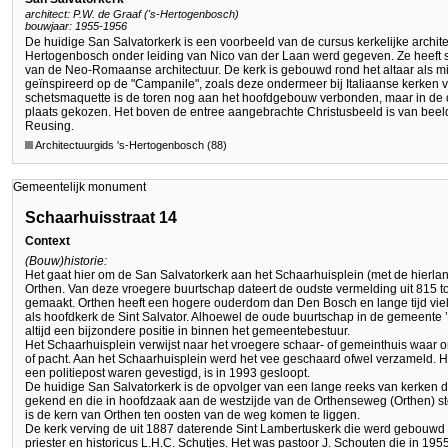
architect: P.W. de Graaf ('s-Hertogenbosch)
bouwjaar: 1955-1956
De huidige San Salvatorkerk is een voorbeeld van de cursus kerkelijke architect
Hertogenbosch onder leiding van Nico van der Laan werd gegeven. Ze heeft 
van de Neo-Romaanse architectuur. De kerk is gebouwd rond het altaar als mi
geïnspireerd op de "Campanile", zoals deze ondermeer bij Italiaanse kerken v
schetsmaquette is de toren nog aan het hoofdgebouw verbonden, maar in de de
plaats gekozen. Het boven de entree aangebrachte Christusbeeld is van be
Reusing.
Architectuurgids 's-Hertogenbosch (88)
Gemeentelijk monument
Schaarhuisstraat 14
Context
(Bouw)historie:
Het gaat hier om de San Salvatorkerk aan het Schaarhuisplein (met de hierlan
Orthen. Van deze vroegere buurtschap dateert de oudste vermelding uit 815 t
gemaakt. Orthen heeft een hogere ouderdom dan Den Bosch en lange tijd viel
als hoofdkerk de Sint Salvator. Alhoewel de oude buurtschap in de gemeent
altijd een bijzondere positie in binnen het gemeentebestuur.
Het Schaarhuisplein verwijst naar het vroegere schaar- of gemeinthuis waar
of pacht. Aan het Schaarhuisplein werd het vee geschaard ofwel verzameld. 
een politiepost waren gevestigd, is in 1993 gesloopt.
De huidige San Salvatorkerk is de opvolger van een lange reeks van kerken die
gekend en die in hoofdzaak aan de westzijde van de Orthenseweg (Orthen) s
is de kern van Orthen ten oosten van de weg komen te liggen.
De kerk verving de uit 1887 daterende Sint Lambertuskerk die werd gebouwd 
priester en historicus L.H.C. Schutjes. Het was pastoor J. Schouten die in 1