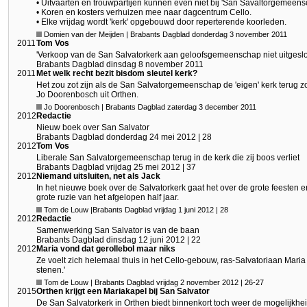
• Uitvaarten en trouwpartijen kunnen even niet bij 'San Savaltorgemeens
• Koren en kosters verhuizen mee naar dagcentrum Cello.
• Elke vrijdag wordt 'kerk' opgebouwd door reperterende koorleden.
Domien van der Meijden | Brabants Dagblad donderdag 3 november 2011
2011
Tom Vos
'Verkoop van de San Salvatorkerk aan geloofsgemeenschap niet uitgeslo
Brabants Dagblad dinsdag 8 november 2011
2011
Met welk recht bezit bisdom sleutel kerk?
Het zou zot zijn als de San Salvatorgemeenschap de 'eigen' kerk terug
Jo Doorenbosch uit Orthen.
Jo Doorenbosch | Brabants Dagblad zaterdag 3 december 2011
2012
Redactie
Nieuw boek over San Salvator
Brabants Dagblad donderdag 24 mei 2012 | 28
2012
Tom Vos
Liberale San Salvatorgemeenschap terug in de kerk die zij boos verliet
Brabants Dagblad vrijdag 25 mei 2012 | 37
2012
Niemand uitsluiten, net als Jack
In het nieuwe boek over de Salvatorkerk gaat het over de grote feesten 
grote ruzie van het afgelopen half jaar.
Tom de Louw |Brabants Dagblad vrijdag 1 juni 2012 | 28
2012
Redactie
Samenwerking San Salvator is van de baan
Brabants Dagblad dinsdag 12 juni 2012 | 22
2012
Maria vond dat gerollebol maar niks
Ze voelt zich helemaal thuis in het Cello-gebouw, ras-Salvatoriaan Mari
stenen.'
Tom de Louw | Brabants Dagblad vrijdag 2 november 2012 | 26-27
2015
Orthen krijgt een Mariakapel bij San Salvator
De San Salvatorkerk in Orthen biedt binnenkort toch weer de mogelijkhe