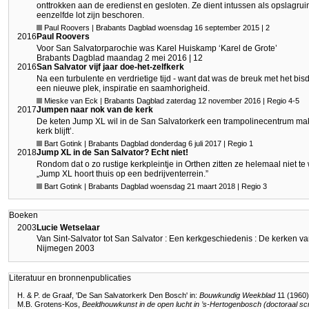
onttrokken aan de eredienst en gesloten. Ze dient intussen als opslagru
eenzelfde lot zijn beschoren.
Paul Roovers | Brabants Dagblad woensdag 16 september 2015 | 2
2016
Paul Roovers
Voor San Salvatorparochie was Karel Huiskamp ‘Karel de Grote’
Brabants Dagblad maandag 2 mei 2016 | 12
2016
San Salvator vijf jaar doe-het-zelfkerk
Na een turbulente en verdrietige tijd - want dat was de breuk met het
een nieuwe plek, inspiratie en saamhorigheid.
Mieske van Eck | Brabants Dagblad zaterdag 12 november 2016 | Regio 4-5
2017
Jumpen naar nok van de kerk
De keten Jump XL wil in de San Salvatorkerk een trampolinecentrum maken
kerk blijft’.
Bart Gotink | Brabants Dagblad donderdag 6 juli 2017 | Regio 1
2018
Jump XL in de San Salvator? Echt niet!
Rondom dat o zo rustige kerkpleintje in Orthen zitten ze helemaal niet t
„Jump XL hoort thuis op een bedrijventerrein.”
Bart Gotink | Brabants Dagblad woensdag 21 maart 2018 | Regio 3
Boeken
2003
Lucie Wetselaar
Van Sint-Salvator tot San Salvator : Een kerkgeschiedenis : De kerken 
Nijmegen 2003
Literatuur en bronnenpublicaties
H. & P. de Graaf, 'De San Salvatorkerk Den Bosch' in:
Bouwkundig Weekblad
11 (1960)
M.B. Grotens-Kos,
Beeldhouwkunst in de open lucht in ’s-Hertogenbosch (doctoraal scri