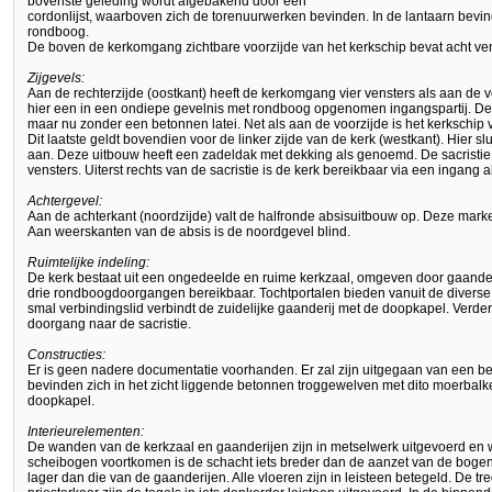
bovenste geleding wordt afgebakend door een
cordonlijst, waarboven zich de torenuurwerken bevinden. In de lantaarn bevin
rondboog.
De boven de kerkomgang zichtbare voorzijde van het kerkschip bevat acht ven
Zijgevels:
Aan de rechterzijde (oostkant) heeft de kerkomgang vier vensters als aan de voo
hier een in een ondiepe gevelnis met rondboog opgenomen ingangspartij. Dez
maar nu zonder een betonnen latei. Net als aan de voorzijde is het kerkschip 
Dit laatste geldt bovendien voor de linker zijde van de kerk (westkant). Hier s
aan. Deze uitbouw heeft een zadeldak met dekking als genoemd. De sacristie
vensters. Uiterst rechts van de sacristie is de kerk bereikbaar via een ingang
Achtergevel:
Aan de achterkant (noordzijde) valt de halfronde absisuitbouw op. Deze markee
Aan weerskanten van de absis is de noordgevel blind.
Ruimtelijke indeling:
De kerk bestaat uit een ongedeelde en ruime kerkzaal, omgeven door gaanderij
drie rondboogdoorgangen bereikbaar. Tochtportalen bieden vanuit de divers
smal verbindingslid verbindt de zuidelijke gaanderij met de doopkapel. Verder 
doorgang naar de sacristie.
Constructies:
Er is geen nadere documentatie voorhanden. Er zal zijn uitgegaan van een b
bevinden zich in het zicht liggende betonnen troggewelven met dito moerbalke
doopkapel.
Interieurelementen:
De wanden van de kerkzaal en gaanderijen zijn in metselwerk uitgevoerd en
scheibogen voortkomen is de schacht iets breder dan de aanzet van de bogen. 
lager dan die van de gaanderijen. Alle vloeren zijn in leisteen betegeld. De tr