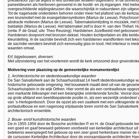
priesterkoor zijn de tegels in iets donkerder leisteen uitgevoerd. In de binn
paneeldeuren als hierboven genoemd in de hoofd- en zij-ingangen. Het met
overgeschilderde wijdingskruizen die waarschijnlijk in natuursteen zijn uitgev
Tot de nagelvaste onderdelen behoren onder meer het plafond van de kerkza
een kruismotief met de evangelistensymbolen (Marius de Leeuw). Polychroom 
abstracte motieven (Marius de Leeuw). Tabernakelomlijsting in mozaïek, met
baldakijn (Marius de Leeuw). Het tabernakel zelf is door H. van den Thillart. H
(ontw. P. de Graaf, uitv. Theo Reusing). Hardstenen Jozefbeeld met gebossee
Hardstenen doopvont met bronzen deksel. Houten tochtportalen en dito kerkb
kleurstelling. In de sacristie bevindt zich een hardstenen wandfontein met t
de sacristie-vensters bevindt zich eenvoudig glas-in-lood. Het interieur is 
waarden omvat.
Erf, bijgebouwen, diversen:
Met uitzondering van het voorterrein wordt de kerk omzoomd door groenstrok
Motivering voor plaatsing op de gemeentelijke monumentenlijst
1. Architectonische en stedenbouwkundige waarden
De San Salvatorkerk aan de Schaarhuisstraat 14 heeft stedenbouwkundige
historische gebouwde omgeving. Het bouwwerk maakt deel uit van de gevar
Schaarhuisplein in de wijk Orthen. Hier vormt de als een centraalbouw opgeze
een markante blikvanger met een belangrijke oriënterende functie. Vooral doo
op grote afstand een beeldbepalende positie in, als een wezenlijk onderdeel v
van ’s-Hertogenbosch. Door de opzet als een zaalkerk met een uitkragende d
portaaluitbouw en een nagenoeg vrijstaande toren vormt de San Salvatorker
architectonisch ensemble.
2. Bouw- en/of kunsthistorische waarden
De in 1955-1956 door de Bossche architecten P. en H. de Graaf gebouwde kerk
een goed en gaaf bewaard gebleven voorbeeld van kerkelijke architectuur uit
betekenis weerspiegelt het gebouw op een zeer goed herkenbare manier de i
de cursussen Kerkelijke Architectuur door de vooraanstaande architecten Han