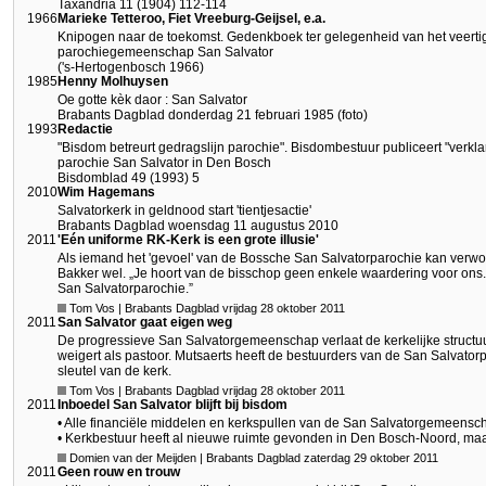
Taxandria 11 (1904) 112-114
1966
Marieke Tetteroo, Fiet Vreeburg-Geijsel, e.a.
Knipogen naar de toekomst. Gedenkboek ter gelegenheid van het veerti
parochiegemeenschap San Salvator
('s-Hertogenbosch 1966)
1985
Henny Molhuysen
Oe gotte kèk daor : San Salvator
Brabants Dagblad donderdag 21 februari 1985 (foto)
1993
Redactie
"Bisdom betreurt gedragslijn parochie". Bisdombestuur publiceert "verkl
parochie San Salvator in Den Bosch
Bisdomblad 49 (1993) 5
2010
Wim Hagemans
Salvatorkerk in geldnood start 'tientjesactie'
Brabants Dagblad woensdag 11 augustus 2010
2011
'Eén uniforme RK-Kerk is een grote illusie'
Als iemand het 'gevoel' van de Bossche San Salvatorparochie kan verwoo
Bakker wel. „Je hoort van de bisschop geen enkele waardering voor ons. 
San Salvatorparochie.”
Tom Vos | Brabants Dagblad vrijdag 28 oktober 2011
2011
San Salvator gaat eigen weg
De progressieve San Salvatorgemeenschap verlaat de kerkelijke structuur
weigert als pastoor. Mutsaerts heeft de bestuurders van de San Salvatorp
sleutel van de kerk.
Tom Vos | Brabants Dagblad vrijdag 28 oktober 2011
2011
Inboedel San Salvator blijft bij bisdom
• Alle financiële middelen en kerkspullen van de San Salvatorgemeensch
• Kerkbestuur heeft al nieuwe ruimte gevonden in Den Bosch-Noord, maa
Domien van der Meijden | Brabants Dagblad zaterdag 29 oktober 2011
2011
Geen rouw en trouw