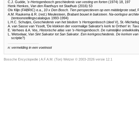
C.J. Gudde,
's-Hertogenbosch geschiedenis van vesting en forten
(1974) 18, 197
Henk Henkes,
Van den Raethuys tot Stadhuis
(2016) 53
Olv Klijn (FABRIC) e.a.,
10 x Den Bosch. Tien perspectieven op een middelgrote stad
, 
A.M. Raukema & R. (red.) Meulesteen,
Brabant bouwt in baksteen. Na-oorlogse archit
(tentoonstellingscatalogus 1993-1994)
L.H.C. Schutjes,
Geschiedenis van het bisdom ’s Hertogenbosch
(deel V), St.-Michiels
A. van Sasse van Ysselt, 'De klokken der voormalige Salvator's kerk te Orthen' in:
Taxa
E. Verhees & A. Vos,
Historische atlas van ’s-Hertogenbosch. De ruimtelijke ontwikkeli
L. Wetselaar,
Van Sint Salvator tot San Salvator. Een kerkgeschiedenis. De kerken v
scriptie?)
n: vermelding in een voetnoot
Bossche Encyclopedie |
A.F.A.M. (Ton) Wetzer © 2003-2026 versie 12.1