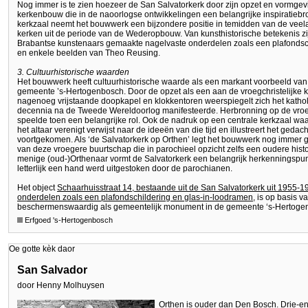
Nog immer is te zien hoezeer de San Salvatorkerk door zijn opzet en vormgevin
kerkenbouw die in de naoorlogse ontwikkelingen een belangrijke inspiratiebr
kerkzaal neemt het bouwwerk een bijzondere positie in temidden van de veela
kerken uit de periode van de Wederopbouw. Van kunsthistorische betekenis z
Brabantse kunstenaars gemaakte nagelvaste onderdelen zoals een plafonds
en enkele beelden van Theo Reusing.
3. Cultuurhistorische waarden
Het bouwwerk heeft cultuurhistorische waarde als een markant voorbeeld va
gemeente ’s-Hertogenbosch. Door de opzet als een aan de vroegchristelijke
nagenoeg vrijstaande doopkapel en klokkentoren weerspiegelt zich het katholi
decennia na de Tweede Wereldoorlog manifesteerde. Herbronning op de vroe
speelde toen een belangrijke rol. Ook de nadruk op een centrale kerkzaal 
het altaar verenigt verwijst naar de ideeën van die tijd en illustreert het ge
voortgekomen. Als ‘de Salvatorkerk op Orthen’ legt het bouwwerk nog immer ge
van deze vroegere buurtschap die in parochieel opzicht zelfs een oudere histo
menige (oud-)Orthenaar vormt de Salvatorkerk een belangrijk herkenningspun
letterlijk een hand werd uitgestoken door de parochianen.
Het object
Schaarhuisstraat 14, bestaande uit de San Salvatorkerk uit 1955-
onderdelen zoals een plafondschildering en glas-in-loodramen
, is op basis v
beschermenswaardig als gemeentelijk monument in de gemeente ‘s-Hertoge
Erfgoed 's-Hertogenbosch
Oe gotte kèk daor
San Salvador
door Henny Molhuysen
Orthen is ouder dan Den Bosch. Drie-e