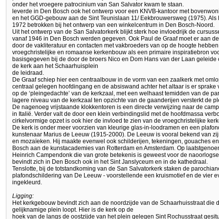
onder het vroegere patrocinium van San Salvator kwam te staan.
leverde in Den Bosch ook het ontwerp voor een KNVB-kantoor met bovenwoni
en het GGD-gebouw aan de Sint Teunislaan 11/ Eekbrouwersweg (1975). Als li
1972 betrokken bij het ontwerp van een winkelcentrum in Den Bosch-Noord.
Uit het ontwerp van de San Salvatorkerk blijkt sterk hoe invloedrijk de cursuss
vanaf 1946 in Den Bosch werden gegeven. Ook Paul de Graaf moet er aan dee
door de vakliteratuur en contacten met vakbroeders van op de hoogte hebben
vroegchristelijke en romaanse kerkenbouw als een primaire inspiratiebron vo
basisgegeven bij de door de broers Nico en Dom Hans van der Laan geleide c
de kerk aan het Schaarhuisplein
de leidraad.
De Graaf schiep hier een centraalbouw in de vorm van een zaalkerk met omlo
centraal gelegen hoofdingang en de absiswand achter het altaar is er sprake va
op de ‘pleingedachte’ van de kerkzaal, met een welhaast temidden van de pa
lagere niveau van de kerkzaal ten opzichte van de gaanderijen versterkt de p
De nagenoeg vrijstaande klokkentoren is een directe verwijzing naar de c
in Italië. Verder valt de door een klein verbindingslid met de hoofdmassa v
cirkelvormige opzet is ook hier de invloed te zien van de vroegchristelijke ke
De kerk is onder meer voorzien van kleurige glas-in-loodramen en een plafo
kunstenaar Marius de Leeuw (1915-2000). De Leeuw is vooral bekend van zij
en mozaïeken. Hij maakte evenwel ook schilderijen, tekeningen, gouaches enz
Bosch aan de kunstacademies van Rotterdam en Amsterdam. Op laatstgenoem
Heinrich Campendonk die van grote betekenis is geweest voor de naoorlog
bevindt zich in Den Bosch ook in het Sint Janslyceum en in de kathedraal.
Tenslotte, bij de totstandkoming van de San Salvatorkerk staken de parochianen
plafondschildering van De Leeuw - voorstellende een kruismotief en de vier
ingekleurd.
Ligging:
Het kerkgebouw bevindt zich aan de noordzijde van de Schaarhuisstraat die d
gelijknamige plein loopt. Hier is de kerk op de
hoek van de langs de oostzijde van het plein gelegen Sint Rochusstraat gesit