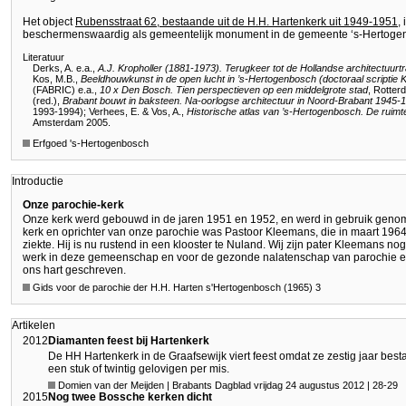
Het object
Rubensstraat 62, bestaande uit de H.H. Hartenkerk uit 1949-1951
,
beschermenswaardig als gemeentelijk monument in de gemeente ‘s-Hertoge
Literatuur
Derks, A. e.a.,
A.J. Kropholler (1881-1973). Terugkeer tot de Hollandse architectuurtr
Kos, M.B.,
Beeldhouwkunst in de open lucht in ’s-Hertogenbosch (doctoraal scriptie Ka
(FABRIC) e.a.,
10 x Den Bosch. Tien perspectieven op een middelgrote stad
, Rotter
(red.),
Brabant bouwt in baksteen. Na-oorlogse architectuur in Noord-Brabant 1945-
1993-1994); Verhees, E. & Vos, A.,
Historische atlas van ’s-Hertogenbosch. De ruimte
Amsterdam 2005.
Erfgoed 's-Hertogenbosch
Introductie
Onze parochie-kerk
Onze kerk werd gebouwd in de jaren 1951 en 1952, en werd in gebruik genome
kerk en oprichter van onze parochie was Pastoor Kleemans, die in maart 19
ziekte. Hij is nu rustend in een klooster te Nuland. Wij zijn pater Kleemans n
werk in deze gemeenschap en voor de gezonde nalatenschap van parochie en k
ons hart geschreven.
Gids voor de parochie der H.H. Harten s'Hertogenbosch (1965) 3
Artikelen
2012
Diamanten feest bij Hartenkerk
De HH Hartenkerk in de Graafsewijk viert feest omdat ze zestig jaar besta
een stuk of twintig gelovigen per mis.
Domien van der Meijden | Brabants Dagblad vrijdag 24 augustus 2012 | 28-29
2015
Nog twee Bossche kerken dicht