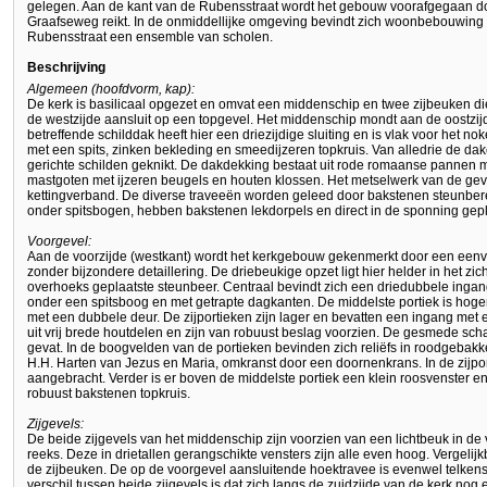
gelegen. Aan de kant van de Rubensstraat wordt het gebouw voorafgegaan doo
Graafseweg reikt. In de onmiddellijke omgeving bevindt zich woonbebouwing e
Rubensstraat een ensemble van scholen.
Beschrijving
Algemeen (hoofdvorm, kap):
De kerk is basilicaal opgezet en omvat een middenschip en twee zijbeuken die
de westzijde aansluit op een topgevel. Het middenschip mondt aan de oostzijde u
betreffende schilddak heeft hier een driezijdige sluiting en is vlak voor het n
met een spits, zinken bekleding en smeedijzeren topkruis. Van alledrie de dak
gerichte schilden geknikt. De dakdekking bestaat uit rode romaanse pannen me
mastgoten met ijzeren beugels en houten klossen. Het metselwerk van de geve
kettingverband. De diverse traveeën worden geleed door bakstenen steunberen
onder spitsbogen, hebben bakstenen lekdorpels en direct in de sponning gepla
Voorgevel:
Aan de voorzijde (westkant) wordt het kerkgebouw gekenmerkt door een een
zonder bijzondere detaillering. De driebeukige opzet ligt hier helder in het 
overhoeks geplaatste steunbeer. Centraal bevindt zich een driedubbele ingangs
onder een spitsboog en met getrapte dagkanten. De middelste portiek is hoge
met een dubbele deur. De zijportieken zijn lager en bevatten een ingang met
uit vrij brede houtdelen en zijn van robuust beslag voorzien. De gesmede sch
gevat. In de boogvelden van de portieken bevinden zich reliëfs in roodgebakk
H.H. Harten van Jezus en Maria, omkranst door een doornenkrans. In de zijpo
aangebracht. Verder is er boven de middelste portiek een klein roosvenster e
robuust bakstenen topkruis.
Zijgevels:
De beide zijgevels van het middenschip zijn voorzien van een lichtbeuk in de 
reeks. Deze in drietallen gerangschikte vensters zijn alle even hoog. Vergelij
de zijbeuken. De op de voorgevel aansluitende hoektravee is evenwel telkens
verschil tussen beide zijgevels is dat zich langs de zuidzijde van de kerk nog