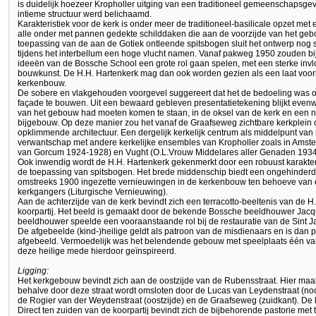
is duidelijk hoezeer Kropholler uitging van een traditioneel gemeenschapsge
intieme structuur werd belichaamd.
Karakteristiek voor de kerk is onder meer de traditioneel-basilicale opzet me
alle onder met pannen gedekte schilddaken die aan de voorzijde van het ge
toepassing van de aan de Gotiek ontleende spitsbogen sluit het ontwerp nog s
tijdens het interbellum een hoge vlucht namen. Vanaf pakweg 1950 zouden bi
ideeën van de Bossche School een grote rol gaan spelen, met een sterke invl
bouwkunst. De H.H. Hartenkerk mag dan ook worden gezien als een laat voor
kerkenbouw.
De sobere en vlakgehouden voorgevel suggereert dat het de bedoeling was o
façade te bouwen. Uit een bewaard gebleven presentatietekening blijkt even
van het gebouw had moeten komen te staan, in de oksel van de kerk en een ne
bijgebouw. Op deze manier zou het vanaf de Graafseweg zichtbare kerkplein 
opklimmende architectuur. Een dergelijk kerkelijk centrum als middelpunt van h
verwantschap met andere kerkelijke ensembles van Kropholler zoals in Amste
van Gorcum 1924-1928) en Vught (O.L.Vrouw Middelares aller Genaden 1934
Ook inwendig wordt de H.H. Hartenkerk gekenmerkt door een robuust karakt
de toepassing van spitsbogen. Het brede middenschip biedt een ongehinderd zi
omstreeks 1900 ingezette vernieuwingen in de kerkenbouw ten behoeve van 
kerkgangers (Liturgische Vernieuwing).
Aan de achterzijde van de kerk bevindt zich een terracotto-beeltenis van de H
koorpartij. Het beeld is gemaakt door de bekende Bossche beeldhouwer Jac
beeldhouwer speelde een vooraanstaande rol bij de restauratie van de Sint Ja
De afgebeelde (kind-)heilige geldt als patroon van de misdienaars en is dan 
afgebeeld. Vermoedelijk was het belendende gebouw met speelplaats één va
deze heilige mede hierdoor geïnspireerd.
Ligging:
Het kerkgebouw bevindt zich aan de oostzijde van de Rubensstraat. Hier maak
behalve door deze straat wordt omsloten door de Lucas van Leydenstraat (noo
de Rogier van der Weydenstraat (oostzijde) en de Graafseweg (zuidkant). De ke
Direct ten zuiden van de koorpartij bevindt zich de bijbehorende pastorie met 