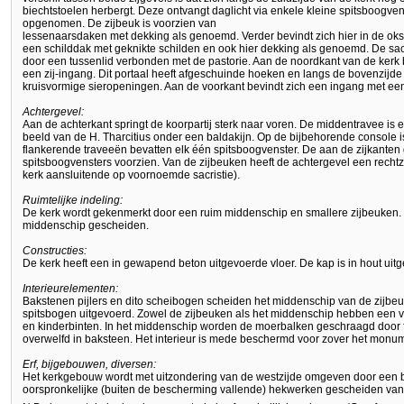
biechtstoelen herbergt. Deze ontvangt daglicht via enkele kleine spitsboogvens
opgenomen. De zijbeuk is voorzien van
lessenaarsdaken met dekking als genoemd. Verder bevindt zich hier in de okse
een schilddak met geknikte schilden en ook hier dekking als genoemd. De sacri
door een tussenlid verbonden met de pastorie. Aan de noordkant van de kerk 
een zij-ingang. Dit portaal heeft afgeschuinde hoeken en langs de bovenzijd
kruisvormige sieropeningen. Aan de voorkant bevindt zich een ingang met ee
Achtergevel:
Aan de achterkant springt de koorpartij sterk naar voren. De middentravee is e
beeld van de H. Tharcitius onder een baldakijn. Op de bijbehorende console 
flankerende traveeën bevatten elk één spitsboogvenster. De aan de zijkanten
spitsboogvensters voorzien. Van de zijbeuken heeft de achtergevel een rechtzi
kerk aansluitende op voornoemde sacristie).
Ruimtelijke indeling:
De kerk wordt gekenmerkt door een ruim middenschip en smallere zijbeuken. 
middenschip gescheiden.
Constructies:
De kerk heeft een in gewapend beton uitgevoerde vloer. De kap is in hout uit
Interieurelementen:
Bakstenen pijlers en dito scheibogen scheiden het middenschip van de zijbeu
spitsbogen uitgevoerd. Zowel de zijbeuken als het middenschip hebben een v
en kinderbinten. In het middenschip worden de moerbalken geschraagd door f
overwelfd in baksteen. Het interieur is mede beschermd voor zover het mon
Erf, bijgebouwen, diversen:
Het kerkgebouw wordt met uitzondering van de westzijde omgeven door een bi
oorspronkelijke (buiten de bescherming vallende) hekwerken gescheiden va