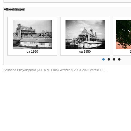
Afbeeldingen
ca 1950
ca 1950
Bossche Encyclopedie |
A.F.A.M. (Ton) Wetzer © 2003-2026 versie 12.1