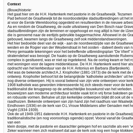
Context
(Bouw)historie:
Het gaat hier om de H.H. Hartenkerk met pastorie in de Graafsewijk. Tezamen
Pad behoort de Graafsewijk tot de noordoostelijke stadsuitbreidingen uit het
al voor de Eerste Wereldoorlog opgesteld en resulteerden in de nieuwe arbeid
Aa en rondom de Graafseweg, de oude uitvalsweg van Den Bosch naar Grave. 
stadsuitbreidingen zijn de terreinen er opgehoogd en nog altijd is hier de IJ
die is genoemd naar de eertijds gebruikte baggermachine. Alhoewel in de Gra
gebouwd, kwamen langs de Graafseweg zelf ook middenstandswoningen.
Het hier bedoelde deel van de wijk - aan de noordwestzijde van de Graafsew
westen en de Rogier van der Weydenstraat in het oosten - dateert deels van na 
Perey gemaakte tekeningen voor het betreffende uitbreidingsplan “De Vliert” i
stratenstelsel was beoogd. De haaks op de Graafseweg aansluitende Rubensst
complex is gesitueerd, was er niet op ingetekend. Na de oorlog kwam er het
met woningen voor de lagere middenklasse. De H.H. Hartenkerk werd hier al
opdracht van het kerkbestuur van de H.H. Antonius en Barbara (Bartjeskerk).
Het was de bekende architect A.J. Kropholler (1881-1973) die de kerk met d
ontwierp. Kropholler behoort tot de belangrijkste ‘katholieke architecten’ uit h
nog diverse ontwerpen. Hij is vooral bekend van zijn vele ontwerpen voor kerke
1908 katholiek was geworden interesseerde hij zich steeds meer voor de kerk
traditionalist die teruggreep op de ambachtelijke bouwkunst van het verleden. 
bouwwijzen aan moderne architectuur leidde vaak tot in vrij forse bakstee
en robuuste vormen. Behalve uit zijn kerkelijke ontwerpen blijkt dit ook uit d
raadhuizen. Bekende ontwerpen van zijn hand zijn het raadhuis van Waalwij
Eindhoven (1936) en de kerk van O.L.Vrouw Middelares aller Genaden met 
Vught (1934-1939).
Ook de uit 1949-1951 daterende H.H. Hartenkerk en pastorie in de Graafsew
traditionalistische (en nog vooroorlogs ogende) opzet. Vooral vanaf de Graa
van een
klein dorpje, met de pastorie en daarachter gelegen hof en sacristie als een ‘
Zeker wanneer men zich realiseert dat aan de kerk ook nog een hoge klokk