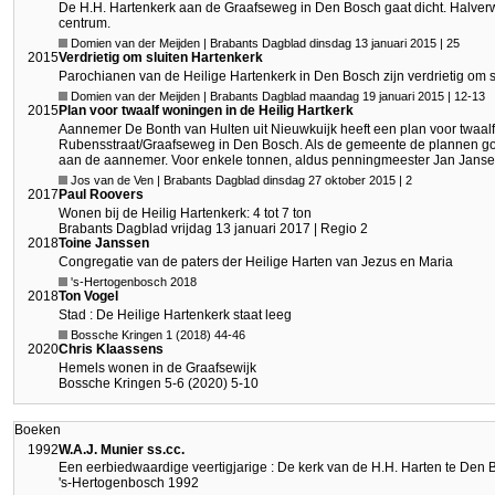
De H.H. Hartenkerk aan de Graafseweg in Den Bosch gaat dicht. Halverweg
centrum.
Domien van der Meijden | Brabants Dagblad dinsdag 13 januari 2015 | 25
2015
Verdrietig om sluiten Hartenkerk
Parochianen van de Heilige Hartenkerk in Den Bosch zijn verdrietig om sl
Domien van der Meijden | Brabants Dagblad maandag 19 januari 2015 | 12-13
2015
Plan voor twaalf woningen in de Heilig Hartkerk
Aannemer De Bonth van Hulten uit Nieuwkuijk heeft een plan voor twaalf
Rubensstraat/Graafseweg in Den Bosch. Als de gemeente de plannen goe
aan de aannemer. Voor enkele tonnen, aldus penningmeester Jan Jansen
Jos van de Ven | Brabants Dagblad dinsdag 27 oktober 2015 | 2
2017
Paul Roovers
Wonen bij de Heilig Hartenkerk: 4 tot 7 ton
Brabants Dagblad vrijdag 13 januari 2017 | Regio 2
2018
Toine Janssen
Congregatie van de paters der Heilige Harten van Jezus en Maria
's-Hertogenbosch 2018
2018
Ton Vogel
Stad : De Heilige Hartenkerk staat leeg
Bossche Kringen 1 (2018) 44-46
2020
Chris Klaassens
Hemels wonen in de Graafsewijk
Bossche Kringen 5-6 (2020) 5-10
Boeken
1992
W.A.J. Munier ss.cc.
Een eerbiedwaardige veertigjarige : De kerk van de H.H. Harten te Den 
's-Hertogenbosch 1992