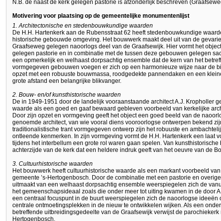
N.B. de naast de kerk gelegen pastorie is afzonderlijk beschreven (Graafsew
Motivering voor plaatsing op de gemeentelijke monumentenlijst
1. Architectonische en stedenbouwkundige waarden
De H.H. Hartenkerk aan de Rubensstraat 62 heeft stedenbouwkundige waa
historische gebouwde omgeving. Het bouwwerk maakt deel uit van de gevar
Graafseweg gelegen naoorlogs deel van de Graafsewijk. Hier vormt het obje
gelegen pastorie en in combinatie met de tussen deze gebouwen gelegen sac
een opmerkelijk en welhaast dorpsachtig ensemble dat de kern van het betref
vormgegeven gebouwen voegen er zich op een harmonieuze wijze naar de bijb
opzet met een robuuste bouwmassa, roodgedekte pannendaken en een kleine 
grote afstand een belangrijke blikvanger.
2. Bouw- en/of kunsthistorische waarden
De in 1949-1951 door de landelijk vooraanstaande architect A.J. Kropholler g
waarde als een goed en gaaf bewaard gebleven voorbeeld van kerkelijke archit
Door zijn opzet en vormgeving geeft het object een goed beeld van de naoorl
genoemde architect, van wie vooral diens vooroorlogse ontwerpen bekend zijn.
traditionalistische trant vormgegeven ontwerp zijn het robuuste en ambachteli
ontleende kenmerken. In zijn vormgeving vormt de H.H. Hartenkerk een laat v
tijdens het interbellum een grote rol waren gaan spelen. Van kunsthistorische 
achterzijde van de kerk dat een heldere indruk geeft van het oeuvre van de
3. Cultuurhistorische waarden
Het bouwwerk heeft cultuurhistorische waarde als een markant voorbeeld va
gemeente ’s-Hertogenbosch. Door de combinatie met een pastorie en overig
uitmaakt van een welhaast dorpsachtig ensemble weerspiegelen zich de vanui
het gemeenschapsideaal zoals die onder meer tot uiting kwamen in de door A
een centraal focuspunt in de buurt weerspiegelen zich de naoorlogse ideeën
centrale ontmoetingsplekken in de nieuw te ontwikkelen wijken. Als een onde
betreffende uitbreidingsgedeelte van de Graafsewijk verwijst de parochiekerk
Hertogenbosch.