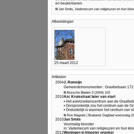
en beukenlanen.
Jan Smits,
Vademecum van religieuzen en hun kloos
Afbeeldingen
25 maart 2012
Artikelen
2004
J. Romeijn
Gemeentemonumenten : Graafsebaan 172
Bossche Bladen 3 (2004) 103
2010
Azc Kruisstraat later van start
• Het asielzoekerscentrum aan de Graafsebaa
• Oorspronkelijk zou het centrum aan de 
• Onduidelijk is wanneer het centrum van st
Ron Magnée | Brabants Dagblad woensdag 2
2010
Jan Smits
Voormalig klooster
in: Vademecum van religieuzen en hun kloo
2012
Woningen in klooster onzeker