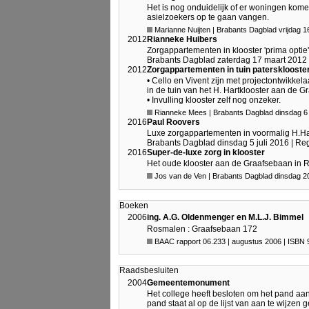
Het is nog onduidelijk of er woningen komen
asielzoe­kers op te gaan vangen.
Marianne Nuijten | Brabants Dagblad vrijdag 1
2012
Rianneke Huibers
Zorgappartementen in klooster 'prima optie'
Brabants Dagblad zaterdag 17 maart 2012 
2012
Zorgappartementen in tuin patersklooste
• Cello en Vivent zijn met projectontwikke
in de tuin van het H. Hartklooster aan de G
• Invulling klooster zelf nog onzeker.
Rianneke Mees | Brabants Dagblad dinsdag 6
2016
Paul Roovers
Luxe zorgappartementen in voormalig H.Ha
Brabants Dagblad dinsdag 5 juli 2016 | Re
2016
Super-de-luxe zorg in klooster
Het oude klooster aan de Graafsebaan in 
Jos van de Ven | Brabants Dagblad dinsdag 2
Boeken
2006
ing. A.G. Oldenmenger en M.L.J. Bimmel
Rosmalen : Graafsebaan 172
BAAC rapport 06.233 | augustus 2006 | ISBN
Raadsbesluiten
2004
Gemeentemonument
Het college heeft besloten om het pand a
pand staat al op de lijst van aan te wijz