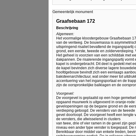
Gemeentelijk monument
Graafsebaan 172
Beschrijving
Algemeen:
Het voormalige kloostergebouw Graafsebaan 172 
van de ventweg. De bouwmassa is asymmetrisch 
uitspringend risaliet bevattend de ingangsparti
grond, een eerste, tweede en zolderverdieping.
Het geheel is voorzien van een schilddak met e
dakpannen. De risalerende ingangspartij vormt
kapel is ondergebracht. Dit deel is gedekt met
de kapel bevinden zich diverse lagere bouwdel
hoofdgebouw bevindt zich een eenlaags aanbouw
baksteenarchitectuur, wat onder meer tot uitdruk
accentuering van het ingangsportaal en de trapp
zijn de oorspronkelijke balklagen en de oorspro
Voorgevel:
De voorgevel is geplaatst op een hoge gemetsel
opgaand muurwerk is uitgevoerd in oranje-rode
gevelopeningen op de begane grond en de eerste
verdieping getoogd. De vensters van de tweede v
gevel doorloopt. De voorgevel heeft een lengte 
de vensters, die afwisselend in clusters
van twee, drie of vier ramen in de gevel zijn gep
niveau een ander type venster is toegepast. De 
Bereikbaar door middel van enkele treden, bevind