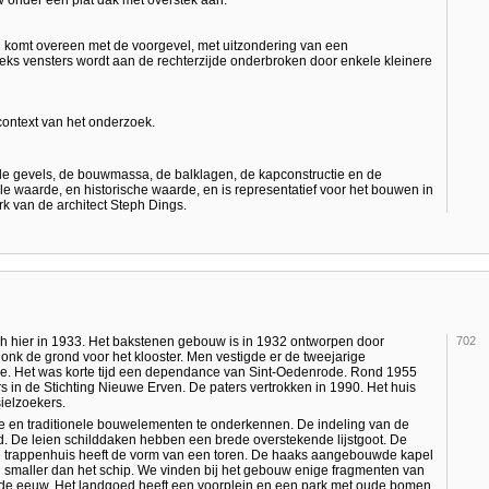
w onder een plat dak met overstek aan.
 komt overeen met de voorgevel, met uitzondering van een
eks vensters wordt aan de rechterzijde onderbroken door enkele kleinere
 context van het onderzoek.
 gevels, de bouwmassa, de balklagen, de kapconstructie en de
le waarde, en historische waarde, en is representatief voor het bouwen in
rk van de architect Steph Dings.
ier in 1933. Het bakstenen gebouw is in 1932 ontworpen door
702
onk de grond voor het klooster. Men vestigde er de tweejarige
logie. Het was korte tijd een dependance van Sint-Oedenrode. Rond 1955
 in de Stichting Nieuwe Erven. De paters vertrokken in 1990. Het huis
ielzoekers.
ke en traditionele bouwelementen te onderkennen. De indeling van de
. De leien schilddaken hebben een brede overstekende lijstgoot. De
e trappenhuis heeft de vorm van een toren. De haaks aangebouwde kapel
 en smaller dan het schip. We vinden bij het gebouw enige fragmenten van
ende eeuw. Het landgoed heeft een voorplein en een park met oude bomen