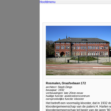
Hoofdmenu
Rosmalen, Graafsebaan 172
architect: Steph Dings
bouwjaar: 1932
verbouwingen: late 20ste eeuw
huidige functie: asielzoekerscentrum
oorspronkelijke functie: klooster
Het betreft een voormalig klooster, dat in 1932
kloostergemeenschap van de paters H. Harten 
kloostergemeenschap tot begin van de jaren '90 