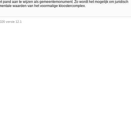
et pand aan te wijzen als gemeentemonument. Zo wordt het mogelijk om juridisch
entale waarden van het voormalige kloostercomplex.
026 versie 12.1