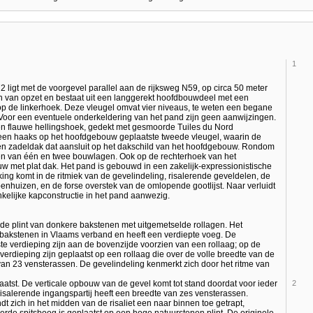
1
ligt met de voorgevel parallel aan de rijksweg N59, op circa 50 meter
van opzet en bestaat uit een langgerekt hoofdbouwdeel met een
j op de linkerhoek. Deze vleugel omvat vier niveaus, te weten een begane
 Voor een eventuele onderkeldering van het pand zijn geen aanwijzingen.
en flauwe hellingshoek, gedekt met gesmoorde Tuiles du Nord
 een haaks op het hoofdgebouw geplaatste tweede vleugel, waarin de
 een zadeldak dat aansluit op het dakschild van het hoofdgebouw. Rondom
en van één en twee bouwlagen. Ook op de rechterhoek van het
 met plat dak. Het pand is gebouwd in een zakelijk-expressionistische
king komt in de ritmiek van de gevelindeling, risalerende geveldelen, de
enhuizen, en de forse overstek van de omlopende gootlijst. Naar verluidt
nkelijke kapconstructie in het pand aanwezig.
de plint van donkere bakstenen met uitgemetselde rollagen. Het
 bakstenen in Vlaams verband en heeft een verdiepte voeg. De
 verdieping zijn aan de bovenzijde voorzien van een rollaag; op de
erdieping zijn geplaatst op een rollaag die over de volle breedte van de
van 23 vensterassen. De gevelindeling kenmerkt zich door het ritme van
laatst. De verticale opbouw van de gevel komt tot stand doordat voor ieder
2
risalerende ingangspartij heeft een breedte van zes vensterassen.
t zich in het midden van de risaliet een naar binnen toe getrapt,