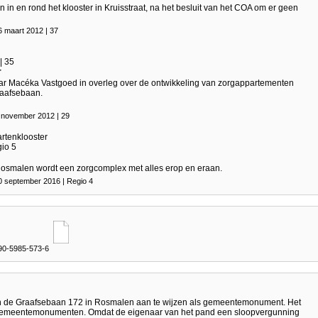
 in en rond het klooster in Kruis­straat, na het besluit van het COA om er geen
6 maart 2012 | 37
| 35
r
laar Macéka Vastgoed in overleg over de ontwikkeling van zorgappartementen
raafsebaan.
 november 2012 | 29
rtenklooster
gio 5
Rosmalen wordt een zorgcomplex met alles erop en eraan.
0 september 2016 | Regio 4
 90-5985-573-6
an de Graafsebaan 172 in Rosmalen aan te wijzen als gemeentemonument. Het
en gemeente­monumenten. Omdat de eigenaar van het pand een sloopvergunning