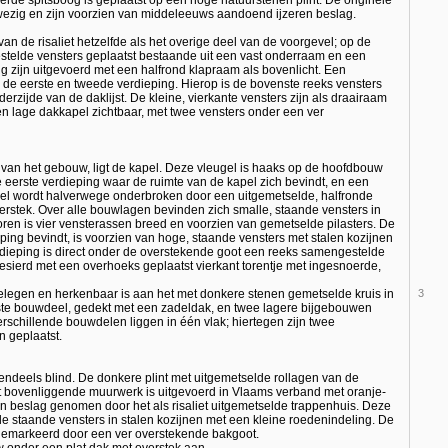
erde spitsboog is geplaatst op een hoge natuurstenen plint. De originele
ezig en zijn voorzien van middeleeuws aandoend ijzeren beslag.
n de risaliet hetzelfde als het overige deel van de voorgevel; op de
stelde vensters geplaatst bestaande uit een vast onderraam en een
 zijn uitgevoerd met een halfrond klapraam als bovenlicht. Een
 de eerste en tweede verdieping. Hierop is de bovenste reeks vensters
erzijde van de daklijst. De kleine, vierkante vensters zijn als draairaam
een lage dakkapel zichtbaar, met twee vensters onder een ver
e van het gebouw, ligt de kapel. Deze vleugel is haaks op de hoofdbouw
eerste verdieping waar de ruimte van de kapel zich bevindt, en een
vel wordt halverwege onderbroken door een uitgemetselde, halfronde
erstek. Over alle bouwlagen bevinden zich smalle, staande vensters in
toren is vier vensterassen breed en voorzien van gemetselde pilasters. De
eping bevindt, is voorzien van hoge, staande vensters met stalen kozijnen
dieping is direct onder de overstekende goot een reeks samengestelde
gesierd met een overhoeks geplaatst vierkant torentje met ingesnoerde,
 gelegen en herkenbaar is aan het met donkere stenen gemetselde kruis in
3
ste bouwdeel, gedekt met een zadeldak, en twee lagere bijgebouwen
rschillende bouwdelen liggen in één vlak; hiertegen zijn twee
n geplaatst.
tendeels blind. De donkere plint met uitgemetselde rollagen van de
et bovenliggende muurwerk is uitgevoerd in Vlaams verband met oranje-
 in beslag genomen door het als risaliet uitgemetselde trappenhuis. Deze
 staande vensters in stalen kozijnen met een kleine roedenindeling. De
gemarkeerd door een ver overstekende bakgoot.