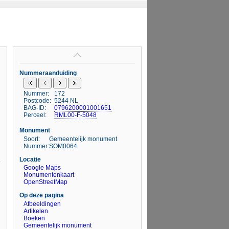
Nummeraanduiding
Nummer:
172
Postcode:
5244 NL
BAG-ID:
0796200001001651
Perceel:
RML00-F-5048
Monument
Soort:
Gemeentelijk monument
Nummer:
SOM0064
Locatie
Google Maps
Monumentenkaart
OpenStreetMap
Op deze pagina
Afbeeldingen
Artikelen
Boeken
Gemeentelijk monument