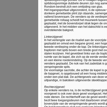
spitsboogvormige portiek. De in rollagen uitgevo
spitsboogvormige dubbele deuren zijn nog aanw
Rondom bevindt zich een omlijsting van glas.
Het ingangsportaal uitgezonderd, is de opbouw va
donkere gemetselde plint zijn staande, samenge
vallend bovenraam. De vensters op de verdieping
gemetselde rollaag scheidt het muurwerk tussen
geplaatst, met de bovendorpel strak tegen de ond
uitgevoerd. In het midden van het dakschild is 
overstekende bakgoot.
Linkerzijgevel:
In het verlengde van de risaliet aan de voorzijd
geplaatst en omvat een begane grond, een hoge 
tweede verdieping onder de kap. De linkerzijge
traptoren met spits boven een brede goot met ov
stalen kozijnen. Het geveldeel links van de trap
ruimte van de kapel, die zich op de eerste verdi
en een kleine roedenindeling. Op de tweede ver
vensters geplaatst. De nok van het zadeldak is 
verspringende spits.
De voormalige sacristie, die achter de kapel is
de topgevel, is opgebouwd uit een hoog middel
onder een plat dak. De achtergevels van deze ve
uitpandige, in baksteen uitgevoerde steektrappe
Rechterzijgevel:
Op enkele vensters na, is de rechterzijgevel gro
voorgevel is ook over deze gevel voortgezet. H
rode stenen. De rechterhelft van de gevel wordt
bezit twee toegangsdeuren met daarboven smalle
bovenzijde van de verspringende gevels wordt 