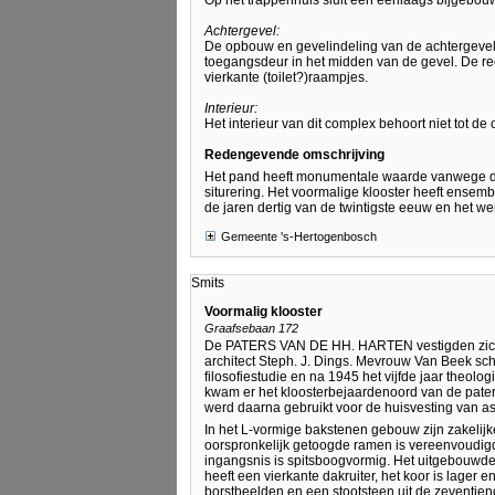
Op het trappenhuis sluit een eenlaags bijgebou
Achtergevel:
De opbouw en gevelindeling van de achtergevel
toegangsdeur in het midden van de gevel. De re
vierkante (toilet?)raampjes.
Interieur:
Het interieur van dit complex behoort niet tot de
Redengevende omschrijving
Het pand heeft monumentale waarde vanwege de
siturering. Het voormalige klooster heeft ensemb
de jaren dertig van de twintigste eeuw en het we
Gemeente 's-Hertogenbosch
Smits
Voormalig klooster
Graafsebaan 172
De PATERS VAN DE HH. HARTEN vestigden zich h
architect Steph. J. Dings. Mevrouw Van Beek sch
filosofiestudie en na 1945 het vijfde jaar theo
kwam er het kloosterbejaardenoord van de paters
werd daarna gebruikt voor de huisvesting van as
In het L-vormige bakstenen gebouw zijn zakelij
oorspronkelijk getoogde ramen is vereenvoudigd
ingangsnis is spitsboogvormig. Het uitgebouwd
heeft een vierkante dakruiter, het koor is lager
borstbeelden en een stootsteen uit de zeventi