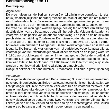
Berlicumseweg 9 en 11
Beschrijving
Algemeen:
De twee huizen aan de Berlicumseweg 9 en 11 zijn in twee bouwfasen tot st
bouw, waarschijnlijk een boerderij met een houtskelet, afgebroken om plaats
een losstaande schuur. De nieuwe panden worden gebouwd in opdracht van 
Scheltinga die op dat moment eigenaar is van het landgoed Coudewater.
De twee nieuwe woningen worden spiegelbeeldig ten opzichte van elkaar opget
destijds delen van de bestaande bouw zijn hergebruikt. Volgens de kaarten van
voorgevel op de positie van de oudere bebouwing. Een jaar na de bouw wor
psychiatrische inrichting Coudewater. De huizen worden dan als dienstwonin
In 1905 wordt er aan nummer 11 een flink zijhuis gebouwd. Bij dezelfde verb
bouwdeel van nummer 11 aangepast. De trap wordt omgedraaid en is dan va
toegankelijk. Tussen de vier kamers van het oudste bouwdeel komt parallel a
voormalige voordeur wordt omgebouwd tot een venster en de ingang wordt ve
In 1961 wordt ook het pand nummer 9 intern aangepast. De kelder wordt afg
verlaagd. De trap naar de zolder verdwijnt en er worden doorbraken en dicht
komt een toilet in het hoofdpand, tot 1961 bevond de toilet zich nog altijd in d
worden er opnieuw allerlei kleine wijzigingen aangebracht.
Dat geldt ook voor het pand nummer 11 maar toch is dit huis in grote lijnen no
Voorgevel:
De witgepleisterde voorgevel van Berlicumseweg 9 is voorzien van twee brede
gevelopeningen bevinden. Beide risalieten, het rechter is een hoekrisaliet, 
licht getoogde lijst. In de rechterrisaliet bevindt zich de voordeur met twee-rui
venster met tweeruits kleppend bovenlicht en tweeruits onderraam gepositionee
boven elkaar geplaatste vensters met daartussen een waterlijst. Het onderste 
en tweeruits kleppend bovenlicht, het bovenste is identiek aan het venster b
gevelvlak bevat op de begane grond twee vensters, die identiek zijn aan het vens
linkerzijde van dit risaliet is blind en sluit aan op de rechterzijgevel van Be
vensters op begane grondniveau zijn opgenomen in een waterlijst.