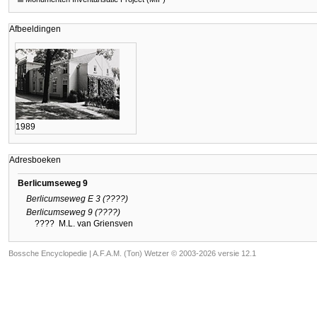
Afbeeldingen
1989
Adresboeken
Berlicumseweg 9
Berlicumseweg E 3 (????)
Berlicumseweg 9 (????)
????
M.L. van Griensven
Bossche Encyclopedie |
A.F.A.M. (Ton) Wetzer © 2003-2026 versie 12.1