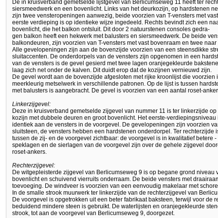
De in kruisverband gemetselde lijstgevel van Berlicumseweg 11 heeft ter rech
siersmeedwerk en een bovenlicht. Links van het deurkozijn, op hardstenen n
zijn twee vensteropeningen aanwezig, beide voorzien van T-vensters met vas
eerste verdieping is op identieke wijze ingedeeld. Rechts bevindt zich een 
bovenlicht, die het balkon ontsluit. Dit door 2 natuurstenen consoles gedra-
gen balkon heeft een hekwerk met balusters en siersmeedwerk. De beide ven
balkondeuren, zijn voorzien van T-vensters met vast bovenraam en twee naa
Alle gevelopeningen zijn aan de bovenzijde voorzien van een steensdikke st
sluitaccenten. De onderdorpels van de vensters zijn opgenomen in een hardst
van de vensters is de gevel gesierd met twee lagen oranjegekleurde bakste
laag zich net onder de kalven. Dit duidt erop dat de kozijnen vernieuwd zijn.
De gevel wordt aan de bovenzijde afgesloten met rijke kroonlijst die voorzien
meerkleurig metselwerk in verschillende patronen. Op de lijst is tussen hard
met balusters is aangebracht. De gevel is voorzien van een aantal roset-anker
Linkerzijgevel:
Deze in kruisverband gemetselde zijgevel van nummer 11 is ter linkerzijde o
kozijn met dubbele deuren en groot bovenlicht. Het eerste-verdiepingsniveau i
identiek aan de vensters in de voorgevel. De gevelopeningen zijn voorzien v
sluitsteen, de vensters hebben een hardstenen onderdorpel. Ter rechterzijd
tussen de zij- en de voorgevel zichtbaar: de voorgevel is in kwalitatief betere
speklagen en de sierlagen van de voorgevel zijn over de gehele zijgevel door
roset-ankers.
Rechterzijgevel:
De witgepleisterde zijgevel van Berlicumseweg 9 is op begane grond niveau v
bovenlicht en schuivend vierruits onderraam. De beide vensters met draairaam
toevoeging. De windveer is voorzien van een eenvoudig makelaar met schoren
In de smalle strook muurwerk ter linkerzijde van de rechterzijgevel van Berl
De voorgevel is opgetrokken uit een beter fabrikaat baksteen, terwijl voor de re
beduidend mindere steen is gebruikt. De waterlijsten en oranjegekleurde stene
strook, tot aan de voorgevel van Berlicumseweg 9, doorgezet.