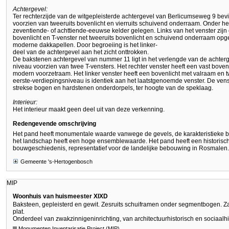
Achtergevel:
Ter rechterzijde van de witgepleisterde achtergevel van Berlicumseweg 9 bevi
voorzien van tweeruits bovenlicht en vierruits schuivend onderraam. Onder het 
zeventiende- of achttiende-eeuwse kelder gelegen. Links van het venster zi
bovenlicht en T-venster net tweeruits bovenlicht en schuivend onderraam op
moderne dakkapellen. Door begroeiing is het linker-
deel van de achtergevel aan het zicht onttrokken.
De bakstenen achtergevel van nummer 11 ligt in het verlengde van de achte
niveau voorzien van twee T-vensters. Het rechter venster heeft een vast bov
modern voorzetraam. Het linker venster heeft een bovenlicht met valraam en
eerste-verdiepingsniveau is identiek aan het laatstgenoemde venster. De ve
strekse bogen en hardstenen onderdorpels, ter hoogte van de speklaag.
Interieur:
Het interieur maakt geen deel uit van deze verkenning.
Redengevende omschrijving
Het pand heeft monumentale waarde vanwege de gevels, de karakteristieke b
het landschap heeft een hoge ensemblewaarde. Het pand heeft een historisc
bouwgeschiedenis, representatief voor de landelijke bebouwing in Rosmalen.
Gemeente 's-Hertogenbosch
MIP
Woonhuis van huismeester XIXD
Baksteen, gepleisterd en gewit. Zesruits schuiframen onder segmentbogen. Z
plat.
Onderdeel van zwakzinnigeninrichting, van architectuurhistorisch en sociaalhi
Monumenten Inventarisatie Project (MIP)