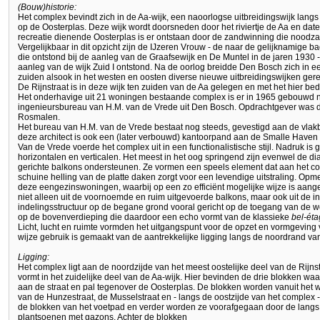
(Bouw)historie:
Het complex bevindt zich in de Aa-wijk, een naoorlogse uitbreidingswijk lang
op de Oosterplas. Deze wijk wordt doorsneden door het riviertje de Aa en date
recreatie dienende Oosterplas is er ontstaan door de zandwinning die noodzak
Vergelijkbaar in dit opzicht zijn de IJzeren Vrouw - de naar de gelijknami
die ontstond bij de aanleg van de Graafsewijk en De Muntel in de jaren 1930 -
aanleg van de wijk Zuid I ontstond. Na de oorlog breidde Den Bosch zich in e
zuiden alsook in het westen en oosten diverse nieuwe uitbreidingswijken gere
De Rijnstraat is in deze wijk ten zuiden van de Aa gelegen en met het hier be
Het onderhavige uit 21 woningen bestaande complex is er in 1965 gebouwd n
ingenieursbureau van H.M. van de Vrede uit Den Bosch. Opdrachtgever was de
Rosmalen.
Het bureau van H.M. van de Vrede bestaat nog steeds, gevestigd aan de vlakb
deze architect is ook een (later verbouwd) kantoorpand aan de Smalle Haven
Van de Vrede voerde het complex uit in een functionalistische stijl. Nadruk is 
horizontalen en verticalen. Het meest in het oog springend zijn evenwel de di
gerichte balkons ondersteunen. Ze vormen een speels element dat aan het co
schuine helling van de platte daken zorgt voor een levendige uitstraling. Opme
deze eengezinswoningen, waarbij op een zo efficiënt mogelijke wijze is aange
niet alleen uit de voornoemde en ruim uitgevoerde balkons, maar ook uit de 
indelingsstructuur op de begane grond vooral gericht op de toegang van de
op de bovenverdieping die daardoor een echo vormt van de klassieke
bel-ét
Licht, lucht en ruimte vormden het uitgangspunt voor de opzet en vormgeving
wijze gebruik is gemaakt van de aantrekkelijke ligging langs de noordrand va
Ligging:
Het complex ligt aan de noordzijde van het meest oostelijke deel van de Rijns
vormt in het zuidelijke deel van de Aa-wijk. Hier bevinden de drie blokken waa
aan de straat en pal tegenover de Oosterplas. De blokken worden vanuit het 
van de Hunzestraat, de Musselstraat en - langs de oostzijde van het complex
de blokken van het voetpad en verder worden ze voorafgegaan door de langs h
plantsoenen met gazons. Achter de blokken