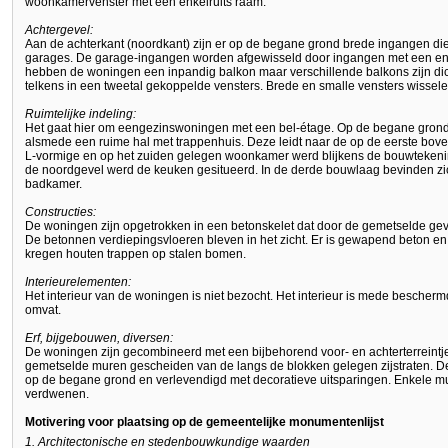
woonkamervenster met een enkelruits raam.
Achtergevel:
Aan de achterkant (noordkant) zijn er op de begane grond brede ingangen di
garages. De garage-ingangen worden afgewisseld door ingangen met een enk
hebben de woningen een inpandig balkon maar verschillende balkons zijn d
telkens in een tweetal gekoppelde vensters. Brede en smalle vensters wissele
Ruimtelijke indeling:
Het gaat hier om eengezinswoningen met een bel-étage. Op de begane grond 
alsmede een ruime hal met trappenhuis. Deze leidt naar de op de eerste bov
L-vormige en op het zuiden gelegen woonkamer werd blijkens de bouwteken
de noordgevel werd de keuken gesitueerd. In de derde bouwlaag bevinden z
badkamer.
Constructies:
De woningen zijn opgetrokken in een betonskelet dat door de gemetselde geve
De betonnen verdiepingsvloeren bleven in het zicht. Er is gewapend beton 
kregen houten trappen op stalen bomen.
Interieurelementen:
Het interieur van de woningen is niet bezocht. Het interieur is mede besche
omvat.
Erf, bijgebouwen, diversen:
De woningen zijn gecombineerd met een bijbehorend voor- en achterterreintj
gemetselde muren gescheiden van de langs de blokken gelegen zijstraten. De
op de begane grond en verlevendigd met decoratieve uitsparingen. Enkele mu
verdwenen.
Motivering voor plaatsing op de gemeentelijke monumentenlijst
1. Architectonische en stedenbouwkundige waarden