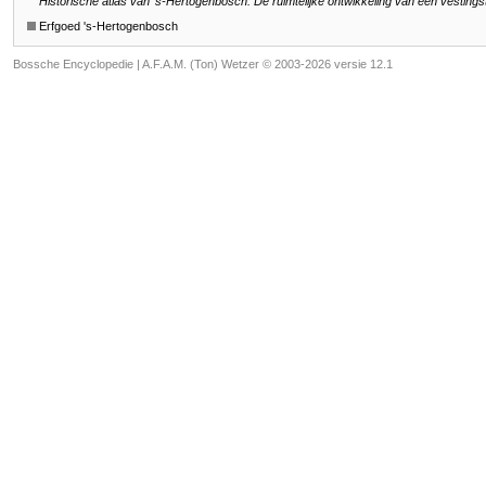
Historische atlas van ’s-Hertogenbosch. De ruimtelijke ontwikkeling van een vestings
Erfgoed 's-Hertogenbosch
Bossche Encyclopedie |
A.F.A.M. (Ton) Wetzer © 2003-2026 versie 12.1