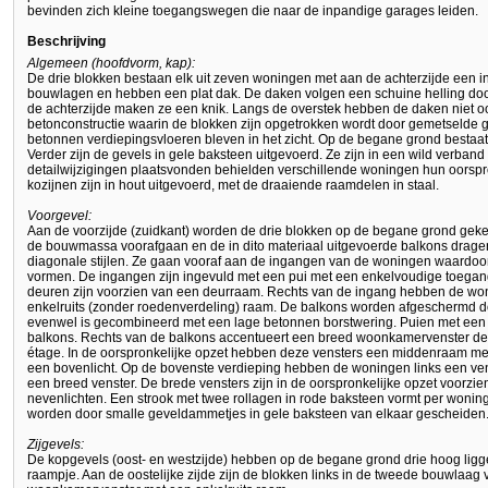
bevinden zich kleine toegangswegen die naar de inpandige garages leiden.
Beschrijving
Algemeen (hoofdvorm, kap):
De drie blokken bestaan elk uit zeven woningen met aan de achterzijde een inp
bouwlagen en hebben een plat dak. De daken volgen een schuine helling doo
de achterzijde maken ze een knik. Langs de overstek hebben de daken niet oor
betonconstructie waarin de blokken zijn opgetrokken wordt door gemetselde g
betonnen verdiepingsvloeren bleven in het zicht. Op de begane grond bestaat
Verder zijn de gevels in gele baksteen uitgevoerd. Ze zijn in een wild verban
detailwijzigingen plaatsvonden behielden verschillende woningen hun oorsp
kozijnen zijn in hout uitgevoerd, met de draaiende raamdelen in staal.
Voorgevel:
Aan de voorzijde (zuidkant) worden de drie blokken op de begane grond gek
de bouwmassa voorafgaan en de in dito materiaal uitgevoerde balkons dragen.
diagonale stijlen. Ze gaan vooraf aan de ingangen van de woningen waardoo
vormen. De ingangen zijn ingevuld met een pui met een enkelvoudige toegan
deuren zijn voorzien van een deurraam. Rechts van de ingang hebben de won
enkelruits (zonder roedenverdeling) raam. De balkons worden afgeschermd d
evenwel is gecombineerd met een lage betonnen borstwering. Puien met een 
balkons. Rechts van de balkons accentueert een breed woonkamervenster de
étage. In de oorspronkelijke opzet hebben deze vensters een middenraam me
een bovenlicht. Op de bovenste verdieping hebben de woningen links een ve
een breed venster. De brede vensters zijn in de oorspronkelijke opzet voorz
nevenlichten. Een strook met twee rollagen in rode baksteen vormt per wonin
worden door smalle geveldammetjes in gele baksteen van elkaar gescheiden
Zijgevels:
De kopgevels (oost- en westzijde) hebben op de begane grond drie hoog ligg
raampje. Aan de oostelijke zijde zijn de blokken links in de tweede bouwlaag