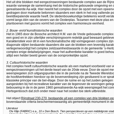
Het uit drie blokken met eengezinswoningen bestaande complex aan de Rijn
waarde vanwege de samenhang met de historische gebouwde omgeving en de
gerealiseerde Aa-wijk. Hier neemt het complex door de opzet met een opeen
gedragen door markante betonnen staanders een sterk in het oog vallende pos
beeldbepalende waarde heeft. De stedenbouwkundige betekenis wordt verst
vormt langs één van de oevers van de Oosterplas. Tezamen met deze plas e
plantsoenen met gazons vormt het complex een harmonieuze eenheid.
2. Bouw- en/of kunsthistorische waarden
Het in 1965 door de Bossche architect H.M. van de Vrede gebouwde complex h
een goed en in zijn uiterlijke verschijningsvorm redelijk gaaf bewaard gebl
Karakteristiek voor dit in een functionalistische stijl vormgegeven complex zij
diagonale stijlen bestaande staanders die aan de blokken een levendig karak
vertegenwoordigt het complex zeldzaamheidswaarde in de gemeente ’s-Hert
complex enige detailwijzigingen, maar het authentieke karakter is goed be
altijd een helder beeld geven van de oorspronkelijke opzet.
3. Cultuurhistorische waarden
Het complex heeft cultuurhistorische waarde als een markant voorbeeld van
eengezinswoningen uit het derde kwart van de 20ste eeuw. Door de opzet met
weerspiegelen zich uitgangspunten die in de periode na de Tweede Wereld
de hoofdvertrekken hierdoor op de bovenverdieping zijn gesitueerd is er spr
klassieke principe van de bel-étage. Door de ruime en op het zuiden gelegen 
aangesloten bij het recreatieve karakter van de tegenover de woningen geleg
bebouwing in de in de jaren 1960 gerealiseerde Aa-wijk weerspiegelt het com
Hertogenbosch dat zich onder meer naar het oosten toe sterk uitbreidde.
Het object
Rijnstraat 230-270, bestaande uit een complex van drie blokken 
bovenstaande criteria beschermenswaardig als gemeentelijk monument in d
Literatuur
Olv Klijn (FABRIC) e.a.,
10 x Den Bosch. Tien perspectieven op een middelgrote stad