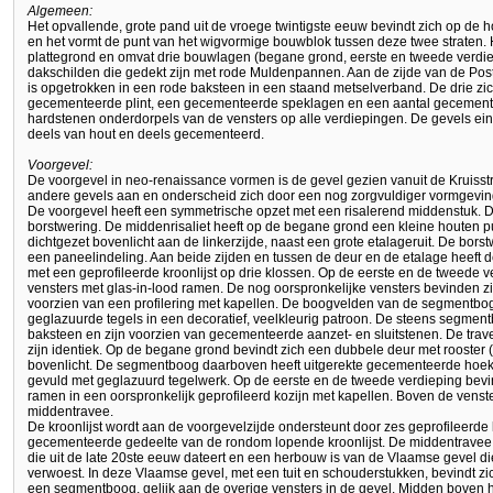
Algemeen:
Het opvallende, grote pand uit de vroege twintigste eeuw bevindt zich op de h
en het vormt de punt van het wigvormige bouwblok tussen deze twee straten.
plattegrond en omvat drie bouwlagen (begane grond, eerste en tweede verdiep
dakschilden die gedekt zijn met rode Muldenpannen. Aan de zijde van de Poste
is opgetrokken in een rode baksteen in een staand metselverband. De drie z
gecementeerde plint, een gecementeerde speklagen en een aantal gecemente
hardstenen onderdorpels van de vensters op alle verdiepingen. De gevels eind
deels van hout en deels gecementeerd.
Voorgevel:
De voorgevel in neo-renaissance vormen is de gevel gezien vanuit de Kruisst
andere gevels aan en onderscheid zich door een nog zorgvuldiger vormgevin
De voorgevel heeft een symmetrische opzet met een risalerend middenstuk. D
borstwering. De middenrisaliet heeft op de begane grond een kleine houten pu
dichtgezet bovenlicht aan de linkerzijde, naast een grote etalageruit. De bors
een paneelindeling. Aan beide zijden en tussen de deur en de etalage heeft de 
met een geprofileerde kroonlijst op drie klossen. Op de eerste en de tweede v
vensters met glas-in-lood ramen. De nog oorspronkelijke vensters bevinden z
voorzien van een profilering met kapellen. De boogvelden van de segmentbog
geglazuurde tegels in een decoratief, veelkleurig patroon. De steens segment
baksteen en zijn voorzien van gecementeerde aanzet- en sluitstenen. De trave
zijn identiek. Op de begane grond bevindt zich een dubbele deur met rooster
bovenlicht. De segmentboog daarboven heeft uitgerekte gecementeerde hoeks
gevuld met geglazuurd tegelwerk. Op de eerste en de tweede verdieping bevind
ramen in een oorspronkelijk geprofileerd kozijn met kapellen. Boven de vens
middentravee.
De kroonlijst wordt aan de voorgevelzijde ondersteunt door zes geprofileerde
gecementeerde gedeelte van de rondom lopende kroonlijst. De middentravee
die uit de late 20ste eeuw dateert en een herbouw is van de Vlaamse gevel d
verwoest. In deze Vlaamse gevel, met een tuit en schouderstukken, bevindt z
een segmentboog, gelijk aan de overige vensters in de gevel. Midden boven het