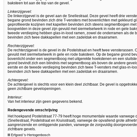
baksteen tot aan de top van de gevel.
Linkerzijgevel:
De linkerzijgevel is de gevel aan de Snellestraat. Deze gevel heeft drie ven
begane grond bevinden zich drie T-vensters met bovenlichten met gekleurd 
geprofileerde kozijnen met kapellen bevinden zich steens segmentbogen met 
boogvelden in deze gevel zijn gevuld met siermetselwerk in rode en gele bak
tweede verdieping hebben glas-in-lood ramen, zowel de onderramen als de bo
bevinden zich twee dakkapellen met een zadeldak en draairamen.
Rechterzijgevel:
De rechterzijgevel is de gevel in de Postelstraat en heeft twee vensterassen.
gevuld met siermetselwerk in gele en rode baksteen. Op de begane grond bev
bovenlicht onder een segmentboog met uitgerekte hoekstenen en een sluits
grond bevindt zich een blindnis met segmentboog als boven de andere gevel
eerste en de tweede verdieping bevinden zich twee T-vensters met glas-in-loo
bevinden zich twee dakkapellen met een zadeldak en draairamen.
Achtergevel:
De achtergevel is slechts voor een klein deel zichtbaar. De gevel is opgetrok
geen zichtbare gevelopeningen.
Interieur:
Van het interieur zijn geen gegevens bekend.
Redengevende omschrijving
Het hoekpand Postelstraat 77-79 heeft hoge monumentale waarde vanwege de l
(Snellestraat, Postelstraat en Kruisstraat), vanwege de opvallend grote afme
aangrenzende en omliggende panden, vanwege de zorgvuldig doorgevoerde en
zichtbare gevels.
Erfgoed 's-Hertogenbosch