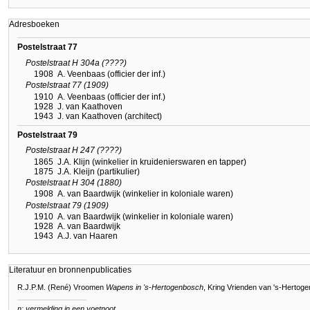
Adresboeken
Postelstraat 77
Postelstraat H 304a (????)
1908
A. Veenbaas (officier der inf.)
Postelstraat 77 (1909)
1910
A. Veenbaas (officier der inf.)
1928
J. van Kaathoven
1943
J. van Kaathoven (architect)
Postelstraat 79
Postelstraat H 247 (????)
1865
J.A. Klijn (winkelier in kruidenierswaren en tapper)
1875
J.A. Kleijn (partikulier)
Postelstraat H 304 (1880)
1908
A. van Baardwijk (winkelier in koloniale waren)
Postelstraat 79 (1909)
1910
A. van Baardwijk (winkelier in koloniale waren)
1928
A. van Baardwijk
1943
A.J. van Haaren
Literatuur en bronnenpublicaties
R.J.P.M. (René) Vroomen
Wapens in 's-Hertogenbosch
, Kring Vrienden van 's-Hertog
n: vermelding in een voetnoot