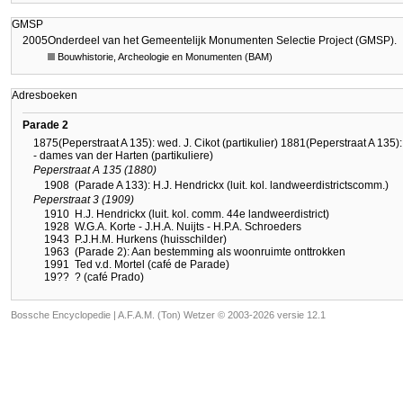
GMSP
2005
Onderdeel van het Gemeentelijk Monumenten Selectie Project (GMSP).
Bouwhistorie, Archeologie en Monumenten (BAM)
Adresboeken
Parade 2
1875(Peperstraat A 135): wed. J. Cikot (partikulier) 1881(Peperstraat A 135):
- dames van der Harten (partikuliere)
Peperstraat A 135 (1880)
1908
(Parade A 133): H.J. Hendrickx (luit. kol. landweerdistrictscomm.)
Peperstraat 3 (1909)
1910
H.J. Hendrickx (luit. kol. comm. 44e landweerdistrict)
1928
W.G.A. Korte - J.H.A. Nuijts - H.P.A. Schroeders
1943
P.J.H.M. Hurkens (huisschilder)
1963
(Parade 2): Aan bestemming als woonruimte onttrokken
1991
Ted v.d. Mortel (café de Parade)
19??
? (café Prado)
Bossche Encyclopedie |
A.F.A.M. (Ton) Wetzer © 2003-2026 versie 12.1