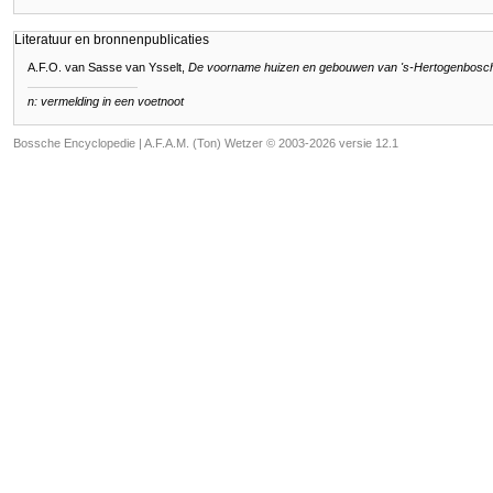
Literatuur en bronnenpublicaties
A.F.O. van Sasse van Ysselt,
De voorname huizen en gebouwen van 's-Hertogenbosc
n: vermelding in een voetnoot
Bossche Encyclopedie |
A.F.A.M. (Ton) Wetzer © 2003-2026 versie 12.1