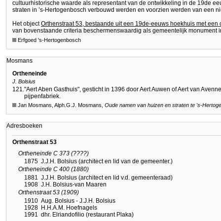
cultuurhistorische waarde als representant van de ontwikkeling in de 19de ee
straten in ’s-Hertogenbosch verbouwd werden en voorzien werden van een n
Het object
Orthenstraat 53, bestaande uit een 19de-eeuws hoekhuis met een
van bovenstaande criteria beschermenswaardig als gemeentelijk monument 
Erfgoed 's-Hertogenbosch
Mosmans
Ortheneinde
J. Bolsius
121.
"Aert Aben Gasthuis", gesticht in 1396 door Aert Auwen of Aert van Aven
pijpenfabriek.
Jan Mosmans, Alph.G.J. Mosmans,
Oude namen van huizen en straten te
's-Hertog
Adresboeken
Orthenstraat 53
Ortheneinde C 373 (????)
1875
J.J.H. Bolsius (architect en lid van de gemeenter.)
Ortheneinde C 400 (1880)
1881
J.J.H. Bolsius (architect en lid v.d. gemeenteraad)
1908
J.H. Bolsius-van Maaren
Orthenstraat 53 (1909)
1910
Aug. Bolsius - J.J.H. Bolsius
1928
H.H.A.M. Hoefnagels
1991
dhr. Elriandofilio (restaurant Plaka)