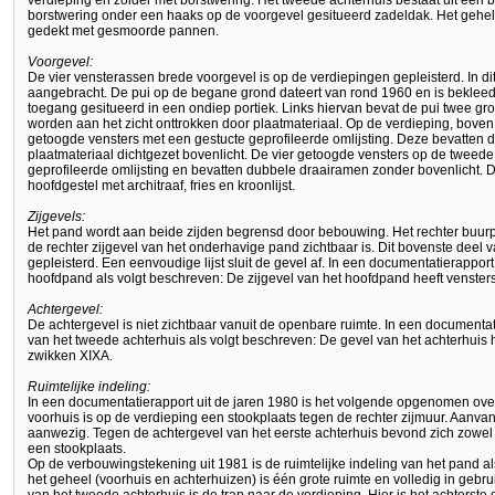
verdieping en zolder met borstwering. Het tweede achterhuis bestaat uit een 
borstwering onder een haaks op de voorgevel gesitueerd zadeldak. Het gehele
gedekt met gesmoorde pannen.
Voorgevel:
De vier vensterassen brede voorgevel is op de verdiepingen gepleisterd. In dit
aangebracht. De pui op de begane grond dateert van rond 1960 en is bekleed 
toegang gesitueerd in een ondiep portiek. Links hiervan bevat de pui twee gr
worden aan het zicht onttrokken door plaatmateriaal. Op de verdieping, boven e
getoogde vensters met een gestucte geprofileerde omlijsting. Deze bevatten
plaatmateriaal dichtgezet bovenlicht. De vier getoogde vensters op de tweed
geprofileerde omlijsting en bevatten dubbele draairamen zonder bovenlicht. 
hoofdgestel met architraaf, fries en kroonlijst.
Zijgevels:
Het pand wordt aan beide zijden begrensd door bebouwing. Het rechter buurp
de rechter zijgevel van het onderhavige pand zichtbaar is. Dit bovenste deel v
gepleisterd. Een eenvoudige lijst sluit de gevel af. In een documentatierapport 
hoofdpand als volgt beschreven: De zijgevel van het hoofdpand heeft vensters
Achtergevel:
De achtergevel is niet zichtbaar vanuit de openbare ruimte. In een documentat
van het tweede achterhuis als volgt beschreven: De gevel van het achterhuis h
zwikken XIXA.
Ruimtelijke indeling:
In een documentatierapport uit de jaren 1980 is het volgende opgenomen over 
voorhuis is op de verdieping een stookplaats tegen de rechter zijmuur. Aanv
aanwezig. Tegen de achtergevel van het eerste achterhuis bevond zich zowel
een stookplaats.
Op de verbouwingstekening uit 1981 is de ruimtelijke indeling van het pand 
het geheel (voorhuis en achterhuizen) is één grote ruimte en volledig in gebrui