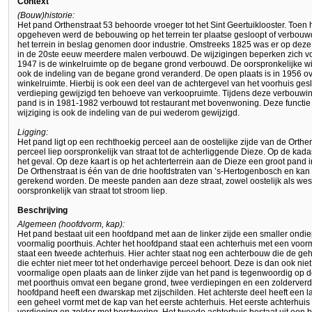
Context
(Bouw)historie:
Het pand Orthenstraat 53 behoorde vroeger tot het Sint Geertuiklooster. Toen
opgeheven werd de bebouwing op het terrein ter plaatse gesloopt of verbou
het terrein in beslag genomen door industrie. Omstreeks 1825 was er op deze
in de 20ste eeuw meerdere malen verbouwd. De wijzigingen beperken zich voor
1947 is de winkelruimte op de begane grond verbouwd. De oorspronkelijke wi
ook de indeling van de begane grond veranderd. De open plaats is in 1956 ov
winkelruimte. Hierbij is ook een deel van de achtergevel van het voorhuis gesl
verdieping gewijzigd ten behoeve van verkoopruimte. Tijdens deze verbouwin
pand is in 1981-1982 verbouwd tot restaurant met bovenwoning. Deze functie 
wijziging is ook de indeling van de pui wederom gewijzigd.
Ligging:
Het pand ligt op een rechthoekig perceel aan de oostelijke zijde van de Orthe
perceel liep oorspronkelijk van straat tot de achterliggende Dieze. Op de kadas
het geval. Op deze kaart is op het achterterrein aan de Dieze een groot pand 
De Orthenstraat is één van de drie hoofdstraten van ’s-Hertogenbosch en kan 
gerekend worden. De meeste panden aan deze straat, zowel oostelijk als weste
oorspronkelijk van straat tot stroom liep.
Beschrijving
Algemeen (hoofdvorm, kap):
Het pand bestaat uit een hoofdpand met aan de linker zijde een smaller ondie
voormalig poorthuis. Achter het hoofdpand staat een achterhuis met een voormal
staat een tweede achterhuis. Hier achter staat nog een achterbouw die de geh
die echter niet meer tot het onderhavige perceel behoort. Deze is dan ook ni
voormalige open plaats aan de linker zijde van het pand is tegenwoordig o
met poorthuis omvat een begane grond, twee verdiepingen en een zolderverdi
hoofdpand heeft een dwarskap met zijschilden. Het achterste deel heeft een 
een geheel vormt met de kap van het eerste achterhuis. Het eerste achterhuis 