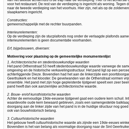
van het tweede achterhuis is de trap naar de verdieping. Hier is het achterste
voor het restaurant. De rest van de verdieping is ingericht als woning. Tegen de
naar de tweede verdieping van het voorhuis. Hier zijn, net als op de zolderve
slaapkamers ingericht.
Constructies:
gemeenschappelijk met de rechter buurpanden.
Interieurelementen:
Op de verdieping zijn de stucplafonds nog onder de verlaagde plafonds aan
interieurelementen is geen documentatie voorhanden.
Erf, bijgebouwen, diversen:
Motivering voor plaatsing op de gemeentelijke monumentenlijst
1. Architectonische en stedenbouwkundige waarden
Het pand Orthenstraat 53 heeft stedenbouwkundige waarde vanwege de sam
omgeving en de historische verkavelingsstructuur. Het pand ligt op een perceel
achterliggende Dieze. Bovendien had het aan de linkerzijde een poortdoorga
Geertruikerk en het klooster. De gevelwanden van de Orthenstraat vormen vrijw
ensemble. Het pand met zijn hoge gepleisterde lijstgevel speelt een zeer bee
pand heeft dan ook aanzienlijke architectonische waarde.
2. Bouw- en/of kunsthistorische waarden
Achter de eenvoudige 19de-eeuwse lijstgevel gaat een oudere kern schuil. In
waardevolle oude kern bewaard gebleven, zoals een samengestelde balklaa
doorgang aan de linker zijde van het pand is in de huidige structuur nog goe
ook van bouwhistorisch belang.
3. Cultuurhistorische waarden
Het gebouw heeft cultuurhistorische waarde als zijnde een 19de-eeuws wink
Bovendien is het van belang als voormalige doorgang naar de Sint Geertruikerk