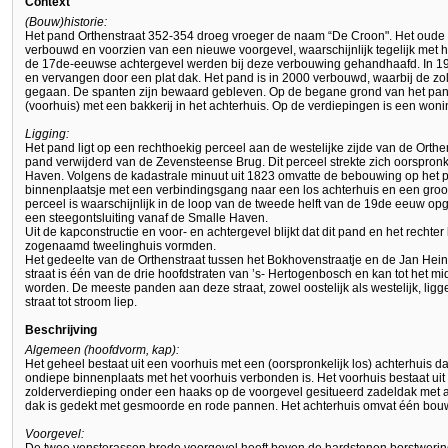
Context
(Bouw)historie:
Het pand Orthenstraat 352-354 droeg vroeger de naam “De Croon". Het oude 
verbouwd en voorzien van een nieuwe voorgevel, waarschijnlijk tegelijk met 
de 17de-eeuwse achtergevel werden bij deze verbouwing gehandhaafd. In 193
en vervangen door een plat dak. Het pand is in 2000 verbouwd, waarbij de zo
gegaan. De spanten zijn bewaard gebleven. Op de begane grond van het pan
(voorhuis) met een bakkerij in het achterhuis. Op de verdiepingen is een woni
Ligging:
Het pand ligt op een rechthoekig perceel aan de westelijke zijde van de Orth
pand verwijderd van de Zevensteense Brug. Dit perceel strekte zich oorspronke
Haven. Volgens de kadastrale minuut uit 1823 omvatte de bebouwing op het pe
binnenplaatsje met een verbindingsgang naar een los achterhuis en een groo
perceel is waarschijnlijk in de loop van de tweede helft van de 19de eeuw op
een steegontsluiting vanaf de Smalle Haven.
Uit de kapconstructie en voor- en achtergevel blijkt dat dit pand en het recht
zogenaamd tweelinghuis vormden.
Het gedeelte van de Orthenstraat tussen het Bokhovenstraatje en de Jan Hein
straat is één van de drie hoofdstraten van ’s- Hertogenbosch en kan tot het 
worden. De meeste panden aan deze straat, zowel oostelijk als westelijk, ligg
straat tot stroom liep.
Beschrijving
Algemeen (hoofdvorm, kap):
Het geheel bestaat uit een voorhuis met een (oorspronkelijk los) achterhuis
ondiepe binnenplaats met het voorhuis verbonden is. Het voorhuis bestaat ui
zolderverdieping onder een haaks op de voorgevel gesitueerd zadeldak met a
dak is gedekt met gesmoorde en rode pannen. Het achterhuis omvat één bouw
Voorgevel: