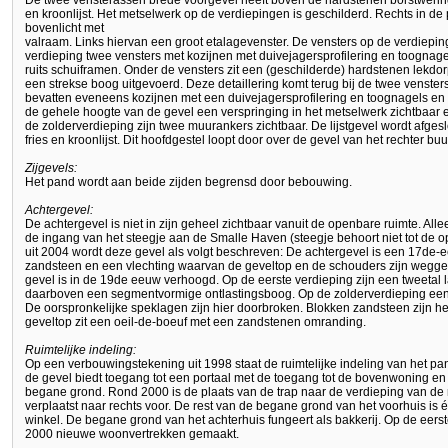
De twee vensterassen brede voorgevel heeft boven de hardstenen borstwering
en kroonlijst. Het metselwerk op de verdiepingen is geschilderd. Rechts in de
bovenlicht met
valraam. Links hiervan een groot etalagevenster. De vensters op de verdieping
verdieping twee vensters met kozijnen met duivejagersprofilering en toognag
ruits schuiframen. Onder de vensters zit een (geschilderde) hardstenen lekdor
een strekse boog uitgevoerd. Deze detaillering komt terug bij de twee venste
bevatten eveneens kozijnen met een duivejagersprofilering en toognagels en ee
de gehele hoogte van de gevel een verspringing in het metselwerk zichtbaar e
de zolderverdieping zijn twee muurankers zichtbaar. De lijstgevel wordt afgesl
fries en kroonlijst. Dit hoofdgestel loopt door over de gevel van het rechter bu
Zijgevels:
Het pand wordt aan beide zijden begrensd door bebouwing.
Achtergevel:
De achtergevel is niet in zijn geheel zichtbaar vanuit de openbare ruimte. Alle
de ingang van het steegje aan de Smalle Haven (steegje behoort niet tot de o
uit 2004 wordt deze gevel als volgt beschreven: De achtergevel is een 17de-
zandsteen en een vlechting waarvan de geveltop en de schouders zijn wegg
gevel is in de 19de eeuw verhoogd. Op de eerste verdieping zijn een tweetal
daarboven een segmentvormige ontlastingsboog. Op de zolderverdieping een 
De oorspronkelijke speklagen zijn hier doorbroken. Blokken zandsteen zijn her
geveltop zit een oeil-de-boeuf met een zandstenen omranding.
Ruimtelijke indeling:
Op een verbouwingstekening uit 1998 staat de ruimtelijke indeling van het pa
de gevel biedt toegang tot een portaal met de toegang tot de bovenwoning en
begane grond. Rond 2000 is de plaats van de trap naar de verdieping van de 
verplaatst naar rechts voor. De rest van de begane grond van het voorhuis is é
winkel. De begane grond van het achterhuis fungeert als bakkerij. Op de eerst
2000 nieuwe woonvertrekken gemaakt.