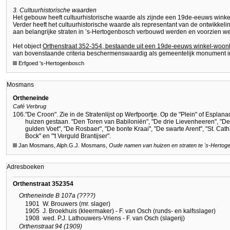
3. Cultuurhistorische waarden
Het gebouw heeft cultuurhistorische waarde als zijnde een 19de-eeuws win
Verder heeft het cultuurhistorische waarde als representant van de ontwikkel
aan belangrijke straten in ’s-Hertogenbosch verbouwd werden en voorzien w
Het object
Orthenstraat 352-354, bestaande uit een 19de-eeuws winkel-woo
van bovenstaande criteria beschermenswaardig als gemeentelijk monument 
Erfgoed 's-Hertogenbosch
Mosmans
Ortheneinde
Café Verbrug
106.
"De Croon". Zie in de Stratenlijst op Werfpoortje. Op de "Plein" of Espl
huizen gestaan. "Den Toren van Babiloniën", "De drie Lievenheeren", "D
gulden Voet", "De Rosbaer", "De bonte Kraai", "De swarte Arent", "St. Ca
Bock" en "'t Verguld Brantijser".
Jan Mosmans, Alph.G.J. Mosmans,
Oude namen van huizen en straten te
's-Hertog
Adresboeken
Orthenstraat 352354
Ortheneinde B 107a (????)
1901
W. Brouwers (mr. slager)
1905
J. Broekhuis (kleermaker) - F. van Osch (runds- en kalfsslager)
1908
wed. P.J. Lathouwers-Vriens - F. van Osch (slagerij)
Orthenstraat 94 (1909)