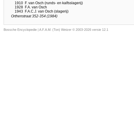
1910
F. van Osch (runds- en kalfsslagerij)
1928
F.A. van Osch
1943
F.A.C.J. van Osch (slagerij)
Orthenstraat 352-354 (1984)
Bossche Encyclopedie |
A.F.A.M. (Ton) Wetzer © 2003-2026 versie 12.1