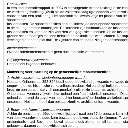
Constructies:
In een documentatierapport uit 2004 is het volgende met betrekking tot de c
de verdiepingsbalklaag (XVIII) als de zolderbalklaag (grotendeels vernieuwd 
voorzien van een profilering. Het zadeldak met dwarskapje ter plaatse van de
spanten met
tussenbalken. De spanten bezitten aan de linkerzijde doorlopende spantbenen
in de muur gebrachte muurstijlen. De korbelen zijn halfhouts aan de tussenbalk
tussenbalken en korbelen zijn voorzien van gegutste telmerken. Op de tusse
grenen schaarspantjes met een trekplaaten nokbalk met windschoren. De kap 
vervangen door een plat dak. De zijmuren van het pand zijn gemeenschappel
Interieurelementen:
Over de interieurelementen is geen documentatie voorhanden.
Erf, bijgebouwen,diversen:
Het perceel is geheel bebouwd.
Motivering voor plaatsing op de gemeentelijke monumentenlijst
1. Architectonische en stedenbouwkundige waarden
Het pand Orthenstraat 352-354 heeft stedenbouwkundige waarde vanwege d
omgeving en de historische verkavelingsstructuur. Het pand ligt buiten de ee
brug, op een perceel dat zich oorspronkelijk uitstrekte tot aan de achterlig
Orthenstraat vormen vrijwel in hun geheel een fraai historisch ensemble. Dit p
geheel vormt met de gevel van het rechter buurpand) en houten winkelpui, sp
ensemble. Het pand heeft dan ook aanzienlijke architectonische waarde.
2. Bouw- en/of kunsthistorische waarden
Achter de eenvoudige 19de-eeuwse lijstgevel gaat een 17de-eeuwse kern schui
van deze waardevolle oude kern bewaard gebleven, zoals de zijmuren. Teve
grotendeels intact. Bovendien bevat het pand ook elementen uit latere bouwfa
gebouw is daarom van bouwhistorisch belang.